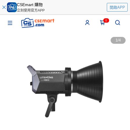
CSEmart 購物
開啟APP
立刻使用官方APP
0
1
/
4