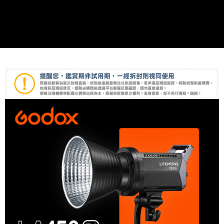
２．便利：只要手機號碼，簡訊認證，即可結帳。
３．安心：先確認商品／服務後，再付款。
宅配
每筆NT$75，滿NT$399(含以上)免運費
【「AFTEE先享後付」結帳流程】
１．於結帳方式選擇「AFTEE先享後付」後，將跳轉至「AFTEE先享後付」
付款後門市自取
結帳頁面，進行簡訊認證並確認金額後，即可完成結帳。
２．訂單成立數日內，您將收到繳費通知簡訊。
免運費
３．收到繳費通知簡訊後14天內，點擊此簡訊中的連結，可透過四大超商／
ATM／網路銀行／等多元方式進行付款，方視為交易完成。
※ 請注意：結帳手續完成當下不需立刻繳費，但若您需要取消訂單，請聯絡
購買商品的店家。未經商家同意取消之訂單仍視為有效，需透過AFTEE先享
後付繳納相關費用。
※ 交易是否成功請以「AFTEE先享後付 」之結帳頁面顯示為準，若有關於
是否繳費成功／繳費後需取消欲退款等相關疑問，請聯繫「AFTEE先享後付
客戶支援中心」
https://netprotections.freshdesk.com/support/home
【注意事項】
１．透過由恩沛科技股份有限公司提供之「AFTEE先享後付」服務完成之交
易，需依本服務之必要範圍內提供個人資料，並將交易相關給付款項請求債
權轉讓予恩沛科技股份有限公司。
２．關於個人資料處理事宜，請瀏覽以下網址：
https://aftee.tw/terms/#terms3
３．未成年的使用者請事先徵得法定代理人或監護人之同意方可使用
「AFTEE先享後付」，若未經同意申辦者引起之損失，本公司不負相關責
任。