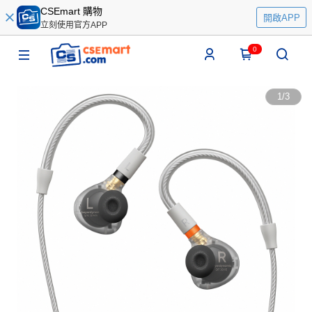
CSEmart 購物
開啟APP
立刻使用官方APP
0
1
/
3