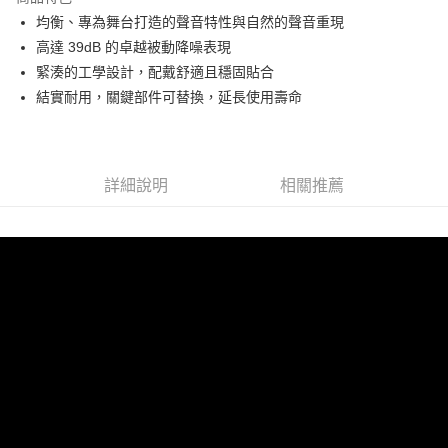
6 期 0 利率 每期
NT$831
21家銀行
合作金庫商業銀行
第一商業銀行
均衡、專為舞台打造的聲音特性與自然的聲音重現
華南商業銀行
彰化商業銀行
12 期 0 利率 每期
NT$415
21家銀行
合作金庫商業銀行
第一商業銀行
高達 39dB 的卓越被動降噪表現
上海商業儲蓄銀行
台北富邦商業銀行
華南商業銀行
彰化商業銀行
合作金庫商業銀行
第一商業銀行
超商取貨付款
國泰世華商業銀行
兆豐國際商業銀行
緊湊的工學設計，配戴舒適且穩固貼合
上海商業儲蓄銀行
台北富邦商業銀行
華南商業銀行
彰化商業銀行
臺灣中小企業銀行
台中商業銀行
結實耐用，關鍵部件可替換，延長使用壽命
國泰世華商業銀行
兆豐國際商業銀行
LINE Pay
上海商業儲蓄銀行
台北富邦商業銀行
匯豐（台灣）商業銀行
華泰商業銀行
臺灣中小企業銀行
台中商業銀行
國泰世華商業銀行
兆豐國際商業銀行
聯邦商業銀行
遠東國際商業銀行
匯豐（台灣）商業銀行
華泰商業銀行
Apple Pay
臺灣中小企業銀行
台中商業銀行
元大商業銀行
永豐商業銀行
聯邦商業銀行
遠東國際商業銀行
匯豐（台灣）商業銀行
華泰商業銀行
玉山商業銀行
星展（台灣）商業銀行
街口支付
元大商業銀行
永豐商業銀行
詳細說明
相關推薦
聯邦商業銀行
遠東國際商業銀行
台新國際商業銀行
中國信託商業銀行
玉山商業銀行
星展（台灣）商業銀行
元大商業銀行
永豐商業銀行
台灣樂天信用卡公司
悠遊付
台新國際商業銀行
中國信託商業銀行
玉山商業銀行
星展（台灣）商業銀行
台灣樂天信用卡公司
台新國際商業銀行
中國信託商業銀行
Google Pay
台灣樂天信用卡公司
全支付
全盈+PAY
AFTEE先享後付
相關說明
【關於「AFTEE先享後付」】
ATM付款
AFTEE先享後付是「在收到商品之後才付款」的支付方式。 讓您購物簡單