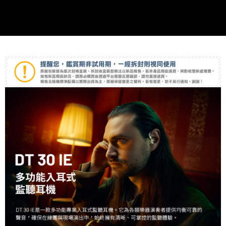
便利好安心！
１．簡單：不需註冊會員、不需綁卡、不需儲值。
運送方式
２．便利：只要手機號碼，簡訊認證，即可結帳。
３．安心：先確認商品／服務後，再付款。
全家取貨付款
每筆NT$60，滿NT$399(含以上)免運費
【「AFTEE先享後付」結帳流程】
１．於結帳方式選擇「AFTEE先享後付」後，將跳轉至「AFTEE先享後付」
萊爾富取貨付款
結帳頁面，進行簡訊認證並確認金額後，即可完成結帳。
２．訂單成立數日內，您將收到繳費通知簡訊。
每筆NT$60，滿NT$399(含以上)免運費
３．收到繳費通知簡訊後14天內，點擊此簡訊中的連結，可透過四大超商／
ATM／網路銀行／等多元方式進行付款，方視為交易完成。
7-11取貨付款
※ 請注意：結帳手續完成當下不需立刻繳費，但若您需要取消訂單，請聯絡
每筆NT$60，滿NT$399(含以上)免運費
購買商品的店家。未經商家同意取消之訂單仍視為有效，需透過AFTEE先享
後付繳納相關費用。
宅配
※ 交易是否成功請以「AFTEE先享後付 」之結帳頁面顯示為準，若有關於
是否繳費成功／繳費後需取消欲退款等相關疑問，請聯繫「AFTEE先享後付
每筆NT$75，滿NT$399(含以上)免運費
客戶支援中心」
https://netprotections.freshdesk.com/support/home
付款後門市自取
【注意事項】
１．透過由恩沛科技股份有限公司提供之「AFTEE先享後付」服務完成之交
免運費
易，需依本服務之必要範圍內提供個人資料，並將交易相關給付款項請求債
權轉讓予恩沛科技股份有限公司。
２．關於個人資料處理事宜，請瀏覽以下網址：
https://aftee.tw/terms/#terms3
３．未成年的使用者請事先徵得法定代理人或監護人之同意方可使用