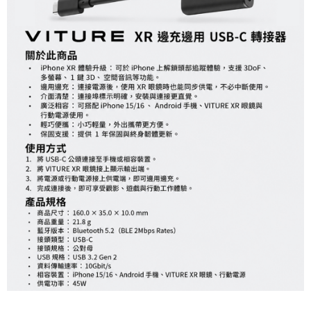
便利好安心！
１．簡單：不需註冊會員、不需綁卡、不需儲值。
運送方式
２．便利：只要手機號碼，簡訊認證，即可結帳。
３．安心：先確認商品／服務後，再付款。
全家取貨付款
每筆NT$60，滿NT$399(含以上)免運費
【「AFTEE先享後付」結帳流程】
１．於結帳方式選擇「AFTEE先享後付」後，將跳轉至「AFTEE先享後付」
萊爾富取貨付款
結帳頁面，進行簡訊認證並確認金額後，即可完成結帳。
２．訂單成立數日內，您將收到繳費通知簡訊。
每筆NT$60，滿NT$399(含以上)免運費
３．收到繳費通知簡訊後14天內，點擊此簡訊中的連結，可透過四大超商／
ATM／網路銀行／等多元方式進行付款，方視為交易完成。
7-11取貨付款
※ 請注意：結帳手續完成當下不需立刻繳費，但若您需要取消訂單，請聯絡
每筆NT$60，滿NT$399(含以上)免運費
購買商品的店家。未經商家同意取消之訂單仍視為有效，需透過AFTEE先享
後付繳納相關費用。
宅配
※ 交易是否成功請以「AFTEE先享後付 」之結帳頁面顯示為準，若有關於
是否繳費成功／繳費後需取消欲退款等相關疑問，請聯繫「AFTEE先享後付
每筆NT$75，滿NT$399(含以上)免運費
客戶支援中心」
https://netprotections.freshdesk.com/support/home
付款後門市自取
【注意事項】
１．透過由恩沛科技股份有限公司提供之「AFTEE先享後付」服務完成之交
免運費
易，需依本服務之必要範圍內提供個人資料，並將交易相關給付款項請求債
權轉讓予恩沛科技股份有限公司。
２．關於個人資料處理事宜，請瀏覽以下網址：
https://aftee.tw/terms/#terms3
３．未成年的使用者請事先徵得法定代理人或監護人之同意方可使用