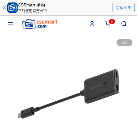
CSEmart 購物
開啟APP
立刻使用官方APP
0
1
/
3