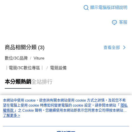
「AFTEE先享後付」，若未經同意申辦者引起之損失，本公司不負相關責
任。
顯示電腦版詳細說明
４．使用「AFTEE先享後付」時，將依據個別帳號之用戶狀況，依本公司即
時審查核予不同之上限額度；若仍有額度不足之情形，本公司將視審查結果
客服
請求用戶進行身份認證。
５．嚴禁一人註冊多個帳號或使用他人資訊註冊。若發現惡意使用之情形，
恩沛科技股份有限公司將有權停止該用戶之使用額度並採取法律行動。
商品相關分類 (3)
查看全部
數位/3C品牌
Viture
｜電競/3C數位專區｜
電競設備
本分類熱銷
全站排行
本網站中使用 cookie，欲查詢有關本網站使用 cookie 方式之詳情，及若您不希
熱門標籤
望在電腦上使用 cookie 時應如何變更電腦的 cookie 設定，請參閱本網站「
隱私
權條款
」之 Cookie 聲明。您繼續使用本網站即表示您同意本公司得按本網站使
用條款之 Cookie 聲明使用 cookie。
了解更多 >