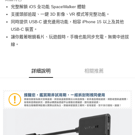
6 期 0 利率 每期
NT$281
21家銀行
合作金庫商業銀行
第一商業銀行
完整解鎖 iOS 全功能 SpaceWalker 體驗
華南商業銀行
彰化商業銀行
12 期 0 利率 每期
NT$140
21家銀行
合作金庫商業銀行
第一商業銀行
支援頭部追蹤、一鍵 3D 影像、VR 模式等完整功能。
上海商業儲蓄銀行
台北富邦商業銀行
華南商業銀行
彰化商業銀行
合作金庫商業銀行
第一商業銀行
超商取貨付款
國泰世華商業銀行
兆豐國際商業銀行
同時提供 USB-C 邊充邊用功能，相容 iPhone 15 以上及其他
上海商業儲蓄銀行
台北富邦商業銀行
華南商業銀行
彰化商業銀行
臺灣中小企業銀行
台中商業銀行
USB-C 裝置。
國泰世華商業銀行
兆豐國際商業銀行
LINE Pay
上海商業儲蓄銀行
台北富邦商業銀行
匯豐（台灣）商業銀行
華泰商業銀行
臺灣中小企業銀行
台中商業銀行
讓你戴著眼鏡看片、玩遊戲時，手機也能同步充電，無需中途拔
國泰世華商業銀行
兆豐國際商業銀行
聯邦商業銀行
遠東國際商業銀行
匯豐（台灣）商業銀行
華泰商業銀行
Apple Pay
線。
臺灣中小企業銀行
台中商業銀行
元大商業銀行
永豐商業銀行
聯邦商業銀行
遠東國際商業銀行
匯豐（台灣）商業銀行
華泰商業銀行
玉山商業銀行
星展（台灣）商業銀行
街口支付
元大商業銀行
永豐商業銀行
聯邦商業銀行
遠東國際商業銀行
台新國際商業銀行
中國信託商業銀行
玉山商業銀行
星展（台灣）商業銀行
元大商業銀行
永豐商業銀行
台灣樂天信用卡公司
悠遊付
台新國際商業銀行
中國信託商業銀行
玉山商業銀行
星展（台灣）商業銀行
詳細說明
相關推薦
台灣樂天信用卡公司
台新國際商業銀行
中國信託商業銀行
Google Pay
台灣樂天信用卡公司
全支付
全盈+PAY
AFTEE先享後付
相關說明
【關於「AFTEE先享後付」】
ATM付款
AFTEE先享後付是「在收到商品之後才付款」的支付方式。 讓您購物簡單