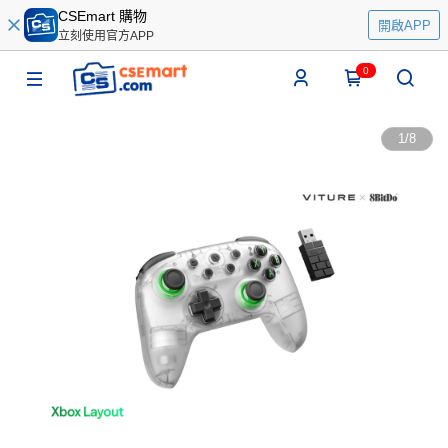
CSEmart 購物
開啟APP
立刻使用官方APP
0
1
/
8