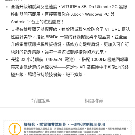
6 期 0 利率 每期
NT$265
21家銀行
合作金庫商業銀行
第一商業銀行
全新升級觸感與反應速度，VITURE x 8BitDo Ultimate 2C 無線
華南商業銀行
彰化商業銀行
12 期 0 利率 每期
NT$132
21家銀行
合作金庫商業銀行
第一商業銀行
控制器開箱即用，直接顛覆你在 Xbox、Windows PC 與
上海商業儲蓄銀行
台北富邦商業銀行
華南商業銀行
彰化商業銀行
合作金庫商業銀行
第一商業銀行
超商取貨付款
國泰世華商業銀行
兆豐國際商業銀行
Android 平台上的遊戲體驗！
上海商業儲蓄銀行
台北富邦商業銀行
華南商業銀行
彰化商業銀行
臺灣中小企業銀行
台中商業銀行
支援有線與藍牙雙模連線，這款限量聯名款融合了 VITURE 標誌
國泰世華商業銀行
兆豐國際商業銀行
LINE Pay
上海商業儲蓄銀行
台北富邦商業銀行
匯豐（台灣）商業銀行
華泰商業銀行
臺灣中小企業銀行
台中商業銀行
性設計美學，搭配 8BitDo 一貫的舒適握感與卓越品質，並全面
國泰世華商業銀行
兆豐國際商業銀行
聯邦商業銀行
遠東國際商業銀行
匯豐（台灣）商業銀行
華泰商業銀行
Apple Pay
升級霍爾感應搖桿與扳機鍵、精修方向鍵與肩鍵，更加入可自訂
臺灣中小企業銀行
台中商業銀行
元大商業銀行
永豐商業銀行
聯邦商業銀行
遠東國際商業銀行
匯豐（台灣）商業銀行
華泰商業銀行
映射的額外肩鍵，讓每一場遊戲都能按你的方式來。
玉山商業銀行
星展（台灣）商業銀行
街口支付
元大商業銀行
永豐商業銀行
聯邦商業銀行
遠東國際商業銀行
長達 32 小時續航（480mAh 電池），搭配 1000Hz 極速回報率
台新國際商業銀行
中國信託商業銀行
玉山商業銀行
星展（台灣）商業銀行
元大商業銀行
永豐商業銀行
台灣樂天信用卡公司
悠遊付
帶來更低延遲的連線表現——這是你 XR 裝備庫中不可缺少的終
台新國際商業銀行
中國信託商業銀行
玉山商業銀行
星展（台灣）商業銀行
極升級，場場保持競技優勢，絕不掉線。
台灣樂天信用卡公司
台新國際商業銀行
中國信託商業銀行
Google Pay
台灣樂天信用卡公司
全支付
全盈+PAY
詳細說明
相關推薦
AFTEE先享後付
相關說明
【關於「AFTEE先享後付」】
ATM付款
AFTEE先享後付是「在收到商品之後才付款」的支付方式。 讓您購物簡單