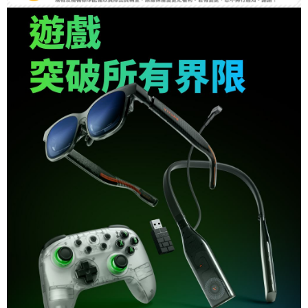
便利好安心！
１．簡單：不需註冊會員、不需綁卡、不需儲值。
運送方式
２．便利：只要手機號碼，簡訊認證，即可結帳。
３．安心：先確認商品／服務後，再付款。
全家取貨付款
每筆NT$60，滿NT$399(含以上)免運費
【「AFTEE先享後付」結帳流程】
１．於結帳方式選擇「AFTEE先享後付」後，將跳轉至「AFTEE先享後付」
萊爾富取貨付款
結帳頁面，進行簡訊認證並確認金額後，即可完成結帳。
２．訂單成立數日內，您將收到繳費通知簡訊。
每筆NT$60，滿NT$399(含以上)免運費
３．收到繳費通知簡訊後14天內，點擊此簡訊中的連結，可透過四大超商／
ATM／網路銀行／等多元方式進行付款，方視為交易完成。
7-11取貨付款
※ 請注意：結帳手續完成當下不需立刻繳費，但若您需要取消訂單，請聯絡
每筆NT$60，滿NT$399(含以上)免運費
購買商品的店家。未經商家同意取消之訂單仍視為有效，需透過AFTEE先享
後付繳納相關費用。
宅配
※ 交易是否成功請以「AFTEE先享後付 」之結帳頁面顯示為準，若有關於
是否繳費成功／繳費後需取消欲退款等相關疑問，請聯繫「AFTEE先享後付
每筆NT$75，滿NT$399(含以上)免運費
客戶支援中心」
https://netprotections.freshdesk.com/support/home
付款後門市自取
【注意事項】
１．透過由恩沛科技股份有限公司提供之「AFTEE先享後付」服務完成之交
免運費
易，需依本服務之必要範圍內提供個人資料，並將交易相關給付款項請求債
權轉讓予恩沛科技股份有限公司。
２．關於個人資料處理事宜，請瀏覽以下網址：
https://aftee.tw/terms/#terms3
３．未成年的使用者請事先徵得法定代理人或監護人之同意方可使用