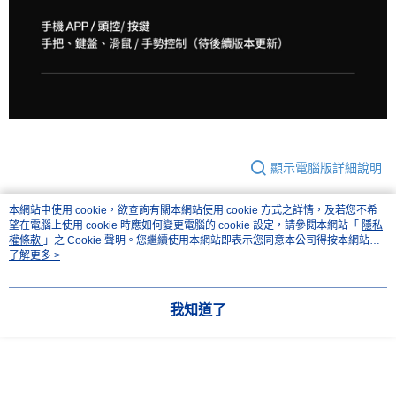
顯示電腦版詳細說明
本網站中使用 cookie，欲查詢有關本網站使用 cookie 方式之詳情，及若您不希
客服
望在電腦上使用 cookie 時應如何變更電腦的 cookie 設定，請參閱本網站「
隱私
權條款
」之 Cookie 聲明。您繼續使用本網站即表示您同意本公司得按本網站使
用條款之 Cookie 聲明使用 cookie。
了解更多 >
商品相關分類 (3)
查看全部
我知道了
數位/3C品牌
Viture
｜電競/3C數位專區｜
電競設備
本分類熱銷
全站排行