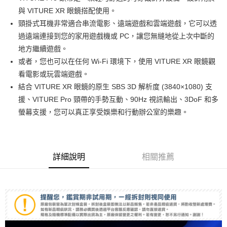
華南商業銀行
彰化商業銀行
12 期 0 利率 每期
NT$1,249
21家銀行
合作金庫商業銀行
第一商業銀行
與 VITURE XR 眼鏡搭配使用。
上海商業儲蓄銀行
台北富邦商業銀行
華南商業銀行
彰化商業銀行
合作金庫商業銀行
第一商業銀行
超商取貨付款
國泰世華商業銀行
兆豐國際商業銀行
頸掛式耳機非常適合串流電影、遠端遊戲和雲端遊戲，它可以透
上海商業儲蓄銀行
台北富邦商業銀行
華南商業銀行
彰化商業銀行
臺灣中小企業銀行
台中商業銀行
過遠端連接到您的家用遊戲機或 PC，讓您無縫地從上次中斷的
國泰世華商業銀行
兆豐國際商業銀行
LINE Pay
上海商業儲蓄銀行
台北富邦商業銀行
匯豐（台灣）商業銀行
華泰商業銀行
臺灣中小企業銀行
台中商業銀行
地方繼續遊戲。
國泰世華商業銀行
兆豐國際商業銀行
聯邦商業銀行
遠東國際商業銀行
匯豐（台灣）商業銀行
華泰商業銀行
Apple Pay
或者，您也可以在任何 Wi-Fi 環境下，使用 VITURE XR 眼鏡觀
臺灣中小企業銀行
台中商業銀行
元大商業銀行
永豐商業銀行
聯邦商業銀行
遠東國際商業銀行
匯豐（台灣）商業銀行
華泰商業銀行
看電影或玩雲端遊戲。
玉山商業銀行
星展（台灣）商業銀行
街口支付
元大商業銀行
永豐商業銀行
聯邦商業銀行
遠東國際商業銀行
結合 VITURE XR 眼鏡的原生 SBS 3D 解析度 (3840×1080) 支
台新國際商業銀行
中國信託商業銀行
玉山商業銀行
星展（台灣）商業銀行
元大商業銀行
永豐商業銀行
台灣樂天信用卡公司
悠遊付
援、VITURE Pro 頸帶的手勢互動、90Hz 視訊輸出、3DoF 和多
台新國際商業銀行
中國信託商業銀行
玉山商業銀行
星展（台灣）商業銀行
螢幕支援，您可以真正享受娛樂和行動辦公室的樂趣。
台灣樂天信用卡公司
台新國際商業銀行
中國信託商業銀行
Google Pay
台灣樂天信用卡公司
全支付
全盈+PAY
詳細說明
相關推薦
AFTEE先享後付
相關說明
【關於「AFTEE先享後付」】
ATM付款
AFTEE先享後付是「在收到商品之後才付款」的支付方式。 讓您購物簡單
便利好安心！
１．簡單：不需註冊會員、不需綁卡、不需儲值。