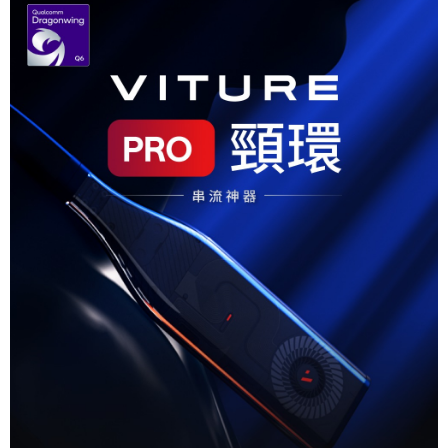
運送方式
２．便利：只要手機號碼，簡訊認證，即可結帳。
３．安心：先確認商品／服務後，再付款。
全家取貨付款
每筆NT$60，滿NT$399(含以上)免運費
【「AFTEE先享後付」結帳流程】
１．於結帳方式選擇「AFTEE先享後付」後，將跳轉至「AFTEE先享後付」
萊爾富取貨付款
結帳頁面，進行簡訊認證並確認金額後，即可完成結帳。
２．訂單成立數日內，您將收到繳費通知簡訊。
每筆NT$60，滿NT$399(含以上)免運費
３．收到繳費通知簡訊後14天內，點擊此簡訊中的連結，可透過四大超商／
ATM／網路銀行／等多元方式進行付款，方視為交易完成。
7-11取貨付款
※ 請注意：結帳手續完成當下不需立刻繳費，但若您需要取消訂單，請聯絡
每筆NT$60，滿NT$399(含以上)免運費
購買商品的店家。未經商家同意取消之訂單仍視為有效，需透過AFTEE先享
後付繳納相關費用。
宅配
※ 交易是否成功請以「AFTEE先享後付 」之結帳頁面顯示為準，若有關於
是否繳費成功／繳費後需取消欲退款等相關疑問，請聯繫「AFTEE先享後付
每筆NT$75，滿NT$399(含以上)免運費
客戶支援中心」
https://netprotections.freshdesk.com/support/home
付款後門市自取
【注意事項】
１．透過由恩沛科技股份有限公司提供之「AFTEE先享後付」服務完成之交
免運費
易，需依本服務之必要範圍內提供個人資料，並將交易相關給付款項請求債
權轉讓予恩沛科技股份有限公司。
２．關於個人資料處理事宜，請瀏覽以下網址：
https://aftee.tw/terms/#terms3
３．未成年的使用者請事先徵得法定代理人或監護人之同意方可使用
「AFTEE先享後付」，若未經同意申辦者引起之損失，本公司不負相關責
任。