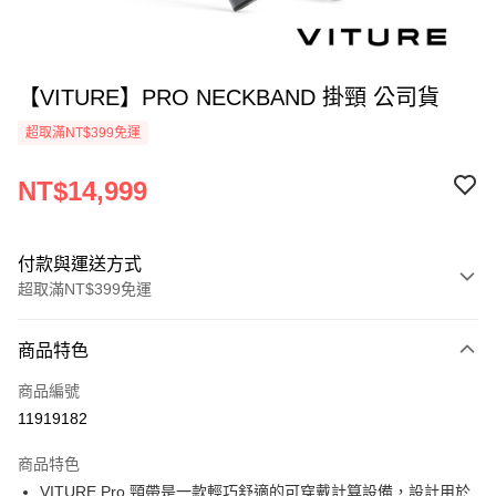
【VITURE】PRO NECKBAND 掛頸 公司貨
超取滿NT$399免運
NT$14,999
付款與運送方式
超取滿NT$399免運
付款方式
商品特色
信用卡一次付款
商品編號
信用卡分期付款
11919182
3 期 0 利率 每期
NT$4,999
21家銀行
商品特色
6 期 0 利率 每期
NT$2,499
21家銀行
合作金庫商業銀行
第一商業銀行
VITURE Pro 頸帶是一款輕巧舒適的可穿戴計算設備，設計用於