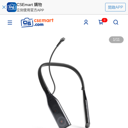
CSEmart 購物
開啟APP
立刻使用官方APP
0
1
/
11