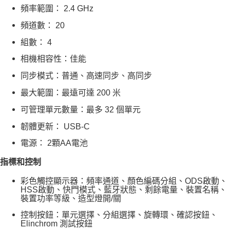
頻率範圍： 2.4 GHz
頻道數： 20
組數： 4
相機相容性：佳能
同步模式：普通、高速同步、高同步
最大範圍：最遠可達 200 米
可管理單元數量：最多 32 個單元
韌體更新： USB-C
電源： 2顆AA電池
指標和控制
彩色觸控顯示器：頻率通道、顏色編碼分組、ODS啟動、
HSS啟動、快門模式、藍牙狀態、剩餘電量、裝置名稱、
裝置功率等級、造型燈開/關
控制按鈕：單元選擇、分組選擇、旋轉環、確認按鈕、
Elinchrom 測試按鈕