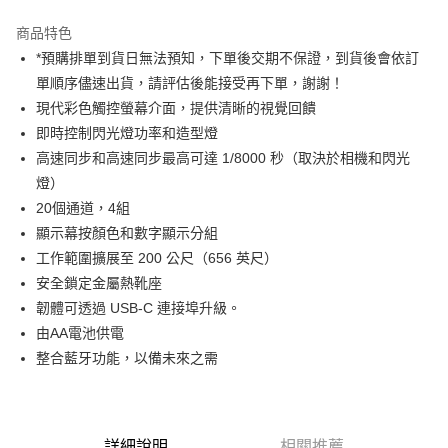
3 期 0 利率 每期
NT$3,733
21家銀行
商品特色
6 期 0 利率 每期
NT$1,866
21家銀行
合作金庫商業銀行
第一商業銀行
*預購排單到貨日無法預知，下單後交期不保證，到貨後會依訂
華南商業銀行
彰化商業銀行
12 期 0 利率 每期
NT$933
21家銀行
合作金庫商業銀行
第一商業銀行
單順序儘速出貨，請評估後能接受再下單，謝謝！
上海商業儲蓄銀行
台北富邦商業銀行
華南商業銀行
彰化商業銀行
合作金庫商業銀行
第一商業銀行
LINE Pay
國泰世華商業銀行
兆豐國際商業銀行
現代彩色觸控螢幕介面，提供清晰的視覺回饋
上海商業儲蓄銀行
台北富邦商業銀行
華南商業銀行
彰化商業銀行
臺灣中小企業銀行
台中商業銀行
即時控制閃光燈功率和造型燈
國泰世華商業銀行
兆豐國際商業銀行
Apple Pay
上海商業儲蓄銀行
台北富邦商業銀行
匯豐（台灣）商業銀行
華泰商業銀行
臺灣中小企業銀行
台中商業銀行
高速同步和高速同步最高可達 1/8000 秒（取決於相機和閃光
國泰世華商業銀行
兆豐國際商業銀行
聯邦商業銀行
遠東國際商業銀行
匯豐（台灣）商業銀行
華泰商業銀行
街口支付
燈）
臺灣中小企業銀行
台中商業銀行
元大商業銀行
永豐商業銀行
聯邦商業銀行
遠東國際商業銀行
匯豐（台灣）商業銀行
華泰商業銀行
20個通道，4組
玉山商業銀行
星展（台灣）商業銀行
悠遊付
元大商業銀行
永豐商業銀行
聯邦商業銀行
遠東國際商業銀行
顯示幕按顏色和數字顯示分組
台新國際商業銀行
中國信託商業銀行
玉山商業銀行
星展（台灣）商業銀行
元大商業銀行
永豐商業銀行
台灣樂天信用卡公司
Google Pay
工作範圍擴展至 200 公尺（656 英尺）
台新國際商業銀行
中國信託商業銀行
玉山商業銀行
星展（台灣）商業銀行
安全鎖定金屬熱靴座
台灣樂天信用卡公司
台新國際商業銀行
中國信託商業銀行
全支付
韌體可透過 USB-C 連接埠升級。
台灣樂天信用卡公司
全盈+PAY
由AA電池供電
整合藍牙功能，以備未來之需
AFTEE先享後付
相關說明
【關於「AFTEE先享後付」】
ATM付款
AFTEE先享後付是「在收到商品之後才付款」的支付方式。 讓您購物簡單
詳細說明
相關推薦