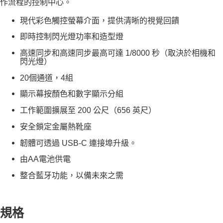
作流程的控制中心。
「AFTEE先享後付」，若未經同意申辦者引起之損失，本公司不負相關責
任。
４．使用「AFTEE先享後付」時，將依據個別帳號之用戶狀況，依本公司即
現代彩色觸控螢幕介面，提供清晰的視覺回饋
時審查核予不同之上限額度；若仍有額度不足之情形，本公司將視審查結果
即時控制閃光燈功率和造型燈
請求用戶進行身份認證。
５．嚴禁一人註冊多個帳號或使用他人資訊註冊。若發現惡意使用之情形，
高速同步和高速同步最高可達 1/8000 秒（取決於相機和
恩沛科技股份有限公司將有權停止該用戶之使用額度並採取法律行動。
閃光燈）
20個通道，4組
顯示幕按顏色和數字顯示分組
工作範圍擴展至 200 公尺（656 英尺）
安全鎖定金屬熱靴座
韌體可透過 USB-C 連接埠升級。
由AA電池供電
整合藍牙功能，以備未來之需
規格