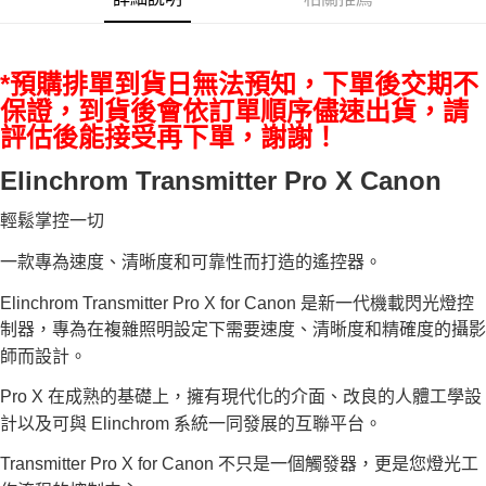
便利好安心！
１．簡單：不需註冊會員、不需綁卡、不需儲值。
運送方式
２．便利：只要手機號碼，簡訊認證，即可結帳。
３．安心：先確認商品／服務後，再付款。
宅配
*預購排單到貨日無法預知，下單後交期不
每筆NT$75，滿NT$399(含以上)免運費
【「AFTEE先享後付」結帳流程】
保證，到貨後會依訂單順序儘速出貨，請
１．於結帳方式選擇「AFTEE先享後付」後，將跳轉至「AFTEE先享後付」
評估後能接受再下單，謝謝！
付款後門市自取
結帳頁面，進行簡訊認證並確認金額後，即可完成結帳。
２．訂單成立數日內，您將收到繳費通知簡訊。
免運費
Elinchrom Transmitter Pro X Canon
３．收到繳費通知簡訊後14天內，點擊此簡訊中的連結，可透過四大超商／
ATM／網路銀行／等多元方式進行付款，方視為交易完成。
※ 請注意：結帳手續完成當下不需立刻繳費，但若您需要取消訂單，請聯絡
輕鬆掌控一切
購買商品的店家。未經商家同意取消之訂單仍視為有效，需透過AFTEE先享
後付繳納相關費用。
一款專為速度、清晰度和可靠性而打造的遙控器。
※ 交易是否成功請以「AFTEE先享後付 」之結帳頁面顯示為準，若有關於
是否繳費成功／繳費後需取消欲退款等相關疑問，請聯繫「AFTEE先享後付
Elinchrom Transmitter Pro X for Canon 是新一代機載閃光燈控
客戶支援中心」
https://netprotections.freshdesk.com/support/home
制器，專為在複雜照明設定下需要速度、清晰度和精確度的攝影
【注意事項】
師而設計。
１．透過由恩沛科技股份有限公司提供之「AFTEE先享後付」服務完成之交
易，需依本服務之必要範圍內提供個人資料，並將交易相關給付款項請求債
Pro X 在成熟的基礎上，擁有現代化的介面、改良的人體工學設
權轉讓予恩沛科技股份有限公司。
計以及可與 Elinchrom 系統一同發展的互聯平台。
２．關於個人資料處理事宜，請瀏覽以下網址：
https://aftee.tw/terms/#terms3
Transmitter Pro X for Canon 不只是一個觸發器，更是您燈光工
３．未成年的使用者請事先徵得法定代理人或監護人之同意方可使用