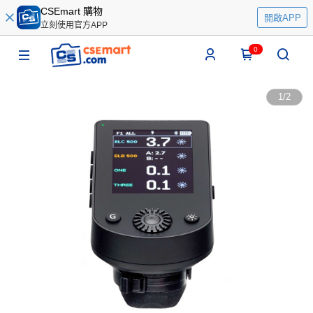
CSEmart 購物
開啟APP
立刻使用官方APP
0
1
/
2