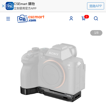
CSEmart 購物
開啟APP
立刻使用官方APP
0
1
/
8