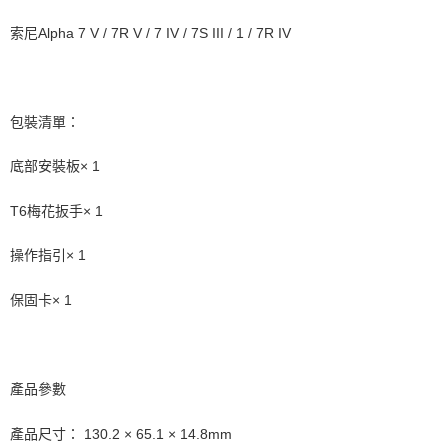
３．未成年的使用者請事先徵得法定代理人或監護人之同意方可使用
「AFTEE先享後付」，若未經同意申辦者引起之損失，本公司不負相關責
索尼Alpha 7 V / 7R V / 7 IV / 7S III / 1 / 7R IV
任。
４．使用「AFTEE先享後付」時，將依據個別帳號之用戶狀況，依本公司即
時審查核予不同之上限額度；若仍有額度不足之情形，本公司將視審查結果
請求用戶進行身份認證。
５．嚴禁一人註冊多個帳號或使用他人資訊註冊。若發現惡意使用之情形，
包裝清單：
恩沛科技股份有限公司將有權停止該用戶之使用額度並採取法律行動。
底部安裝板× 1
T6梅花扳手× 1
操作指引× 1
保固卡× 1
產品參數
產品尺寸： 130.2 × 65.1 × 14.8mm