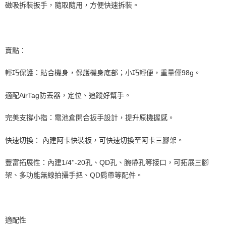
ATM付款
磁吸拆裝扳手，隨取隨用，方便快速拆裝。
AFTEE先享後付是「在收到商品之後才付款」的支付方式。 讓您購物簡單
便利好安心！
１．簡單：不需註冊會員、不需綁卡、不需儲值。
運送方式
２．便利：只要手機號碼，簡訊認證，即可結帳。
３．安心：先確認商品／服務後，再付款。
全家取貨付款
賣點：
每筆NT$60，滿NT$399(含以上)免運費
【「AFTEE先享後付」結帳流程】
１．於結帳方式選擇「AFTEE先享後付」後，將跳轉至「AFTEE先享後付」
輕巧保護：貼合機身，保護機身底部；小巧輕便，重量僅98g。
萊爾富取貨付款
結帳頁面，進行簡訊認證並確認金額後，即可完成結帳。
２．訂單成立數日內，您將收到繳費通知簡訊。
每筆NT$60，滿NT$399(含以上)免運費
適配AirTag防丟器，定位、追蹤好幫手。
３．收到繳費通知簡訊後14天內，點擊此簡訊中的連結，可透過四大超商／
ATM／網路銀行／等多元方式進行付款，方視為交易完成。
7-11取貨付款
※ 請注意：結帳手續完成當下不需立刻繳費，但若您需要取消訂單，請聯絡
完美支撐小指：電池倉開合扳手設計，提升原機握感。
每筆NT$60，滿NT$399(含以上)免運費
購買商品的店家。未經商家同意取消之訂單仍視為有效，需透過AFTEE先享
後付繳納相關費用。
快速切換： 內建阿卡快裝板，可快速切換至阿卡三腳架。
宅配
※ 交易是否成功請以「AFTEE先享後付 」之結帳頁面顯示為準，若有關於
是否繳費成功／繳費後需取消欲退款等相關疑問，請聯繫「AFTEE先享後付
每筆NT$75，滿NT$399(含以上)免運費
客戶支援中心」
https://netprotections.freshdesk.com/support/home
豐富拓展性：內建1/4''-20孔、QD孔、腕帶孔等接口，可拓展三腳
付款後門市自取
架、多功能無線拍攝手把、QD肩帶等配件。
【注意事項】
１．透過由恩沛科技股份有限公司提供之「AFTEE先享後付」服務完成之交
免運費
易，需依本服務之必要範圍內提供個人資料，並將交易相關給付款項請求債
權轉讓予恩沛科技股份有限公司。
２．關於個人資料處理事宜，請瀏覽以下網址：
適配性
https://aftee.tw/terms/#terms3