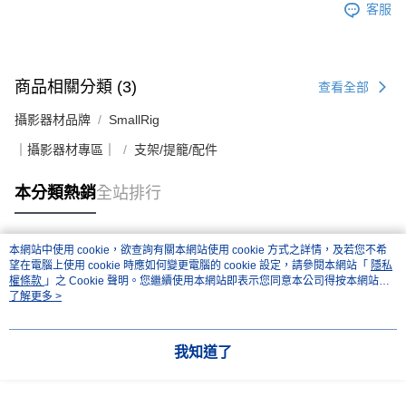
客服
商品相關分類 (3)
查看全部
攝影器材品牌
SmallRig
｜攝影器材專區｜
支架/提籠/配件
本分類熱銷
全站排行
本網站中使用 cookie，欲查詢有關本網站使用 cookie 方式之詳情，及若您不希
熱門標籤
望在電腦上使用 cookie 時應如何變更電腦的 cookie 設定，請參閱本網站「
隱私
權條款
」之 Cookie 聲明。您繼續使用本網站即表示您同意本公司得按本網站使
用條款之 Cookie 聲明使用 cookie。
了解更多 >
我知道了