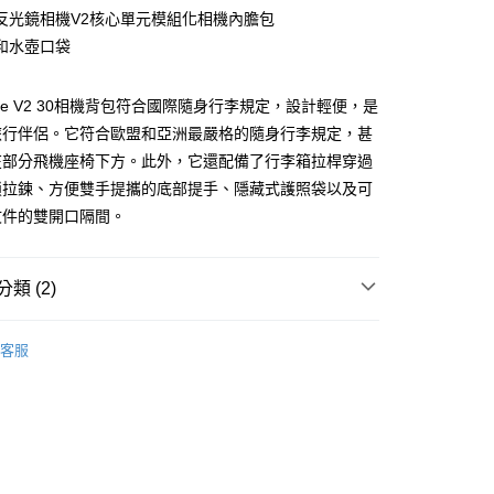
華商業銀行
兆豐國際商業銀行
業儲蓄銀行
台北富邦商業銀行
反光鏡相機V2核心單元模組化相機內膽包
台灣）商業銀行
華泰商業銀行
小企業銀行
台中商業銀行
華商業銀行
兆豐國際商業銀行
業銀行
遠東國際商業銀行
和水壺口袋
台灣）商業銀行
華泰商業銀行
小企業銀行
台中商業銀行
業銀行
永豐商業銀行
業銀行
遠東國際商業銀行
台灣）商業銀行
華泰商業銀行
業銀行
星展（台灣）商業銀行
業銀行
永豐商業銀行
lore V2 30相機背包符合國際隨身行李規定，設計輕便，是
業銀行
遠東國際商業銀行
際商業銀行
中國信託商業銀行
業銀行
星展（台灣）商業銀行
業銀行
永豐商業銀行
旅行伴侶。它符合歐盟和亞洲最嚴格的隨身行李規定，甚
天信用卡公司
y
際商業銀行
中國信託商業銀行
業銀行
星展（台灣）商業銀行
在部分飛機座椅下方。此外，它還配備了行李箱拉桿穿過
天信用卡公司
際商業銀行
中國信託商業銀行
鎖拉鍊、方便雙手提攜的底部提手、隱藏式護照袋以及可
天信用卡公司
文件的雙開口隔間。
享後付
類 (2)
FTEE先享後付」】
先享後付是「在收到商品之後才付款」的支付方式。 讓您購物簡單
品牌
Shimoda
心！
客服
材專區｜
相機包/背帶
：不需註冊會員、不需綁卡、不需儲值。
：只要手機號碼，簡訊認證，即可結帳。
：先確認商品／服務後，再付款。
EE先享後付」結帳流程】
5，滿NT$399(含以上)免運費
方式選擇「AFTEE先享後付」後，將跳轉至「AFTEE先享後
頁面，進行簡訊認證並確認金額後，即可完成結帳。