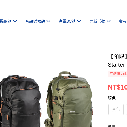
攝影館
音訊樂器館
家電3C館
最新活動
會員
【預購】【
Starte
宅配滿NT$
NT$10
顏色
黑色
數量