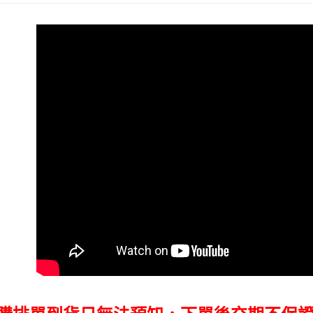
付款後門
２．訂單
３．收到繳
免運費
／ATM／
※ 請注意
絡購買商品
先享後付
※ 交易是
是否繳費成
付客戶支
【注意事
１．透過由
交易，需
求債權轉
２．關於
https://aft
３．未成
「AFTE
任。
４．使用「
即時審查
結果請求
５．嚴禁
形，恩沛
動。