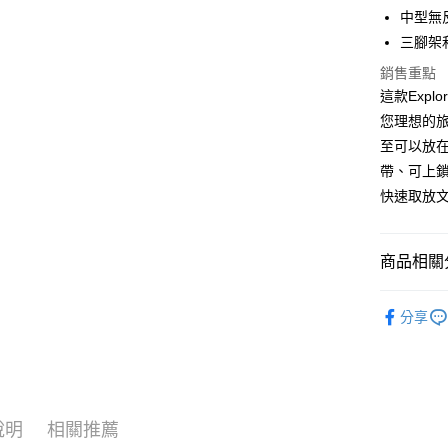
國泰世
Apple Pay
上海商
中型無
匯豐（
臺灣中
國泰世
聯邦商
三腳架
匯豐（
街口支付
臺灣中
元大商
聯邦商
銷售重點
匯豐（
玉山商
悠遊付
元大商
這款Exp
聯邦商
台新國
玉山商
元大商
您理想的
台灣樂
Google Pa
台新國
玉山商
至可以放
台灣樂
台新國
全支付
帶、可上
台灣樂
快速取放
全盈+PAY
AFTEE先
相關說明
商品相關分
【關於「A
ATM付款
AFTEE
攝影器材
便利好安
分享
｜攝影器
１．簡單
２．便利
運送方式
３．安心
宅配
【「AFT
每筆NT$7
１．於結帳
說明
相關推薦
付」結帳