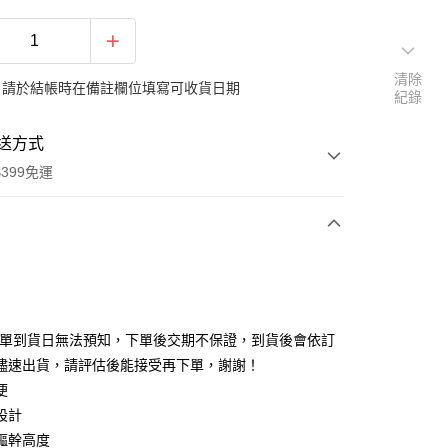
清除
：請於結帳時在備註欄位填寫可收貨日期
紀錄
送方式
399免運
次付款
期付款
0 利率 每期
NT$3,400
21家銀行
排單到貨日無法預知，下單後交期不保證，到貨後會依訂
0 利率 每期
NT$1,700
21家銀行
庫商業銀行
第一商業銀行
儘速出貨，請評估後能接受再下單，謝謝！
業銀行
彰化商業銀行
 0 利率 每期
NT$850
21家銀行
便
庫商業銀行
第一商業銀行
業儲蓄銀行
台北富邦商業銀行
業銀行
彰化商業銀行
設計
庫商業銀行
第一商業銀行
華商業銀行
兆豐國際商業銀行
業儲蓄銀行
台北富邦商業銀行
軀幹高度
業銀行
彰化商業銀行
小企業銀行
台中商業銀行