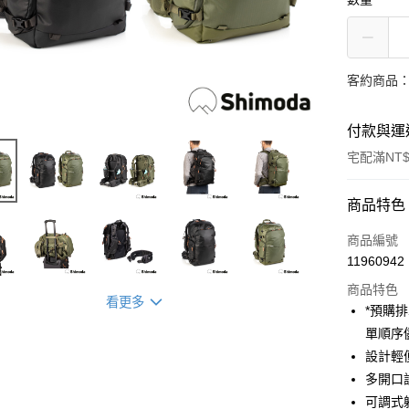
客約商品
付款與運
宅配滿NT$
付款方式
商品特色
信用卡一
商品編號
11960942
信用卡分
商品特色
3 期 
看更多
*預購
6 期 
合作金
單順序
華南商
12 期
設計輕
合作金
上海商
華南商
多開口
合作金
LINE Pay
國泰世
上海商
可調式
華南商
臺灣中