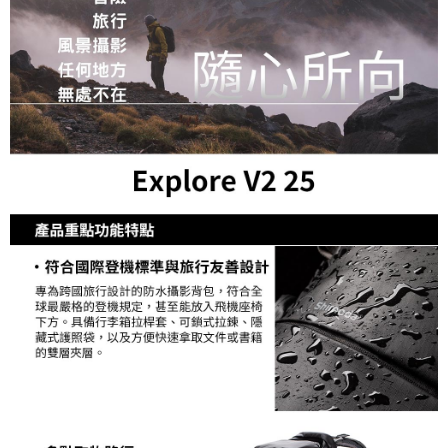
３．未成年的使用者請事先徵得法定代理人或監護人之同意方可使用
「AFTEE先享後付」，若未經同意申辦者引起之損失，本公司不負相關責
任。
４．使用「AFTEE先享後付」時，將依據個別帳號之用戶狀況，依本公司即
時審查核予不同之上限額度；若仍有額度不足之情形，本公司將視審查結果
請求用戶進行身份認證。
５．嚴禁一人註冊多個帳號或使用他人資訊註冊。若發現惡意使用之情形，
恩沛科技股份有限公司將有權停止該用戶之使用額度並採取法律行動。