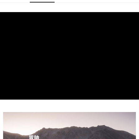
ATM付款
AFTEE先享後付是「在收到商品之後才付款」的支付方式。 讓您購物簡單
便利好安心！
１．簡單：不需註冊會員、不需綁卡、不需儲值。
運送方式
２．便利：只要手機號碼，簡訊認證，即可結帳。
３．安心：先確認商品／服務後，再付款。
宅配
每筆NT$75，滿NT$399(含以上)免運費
【「AFTEE先享後付」結帳流程】
１．於結帳方式選擇「AFTEE先享後付」後，將跳轉至「AFTEE先享後付」
付款後門市自取
結帳頁面，進行簡訊認證並確認金額後，即可完成結帳。
２．訂單成立數日內，您將收到繳費通知簡訊。
免運費
３．收到繳費通知簡訊後14天內，點擊此簡訊中的連結，可透過四大超商／
ATM／網路銀行／等多元方式進行付款，方視為交易完成。
※ 請注意：結帳手續完成當下不需立刻繳費，但若您需要取消訂單，請聯絡
購買商品的店家。未經商家同意取消之訂單仍視為有效，需透過AFTEE先享
後付繳納相關費用。
※ 交易是否成功請以「AFTEE先享後付 」之結帳頁面顯示為準，若有關於
是否繳費成功／繳費後需取消欲退款等相關疑問，請聯繫「AFTEE先享後付
客戶支援中心」
https://netprotections.freshdesk.com/support/home
【注意事項】
１．透過由恩沛科技股份有限公司提供之「AFTEE先享後付」服務完成之交
易，需依本服務之必要範圍內提供個人資料，並將交易相關給付款項請求債
權轉讓予恩沛科技股份有限公司。
２．關於個人資料處理事宜，請瀏覽以下網址：
https://aftee.tw/terms/#terms3