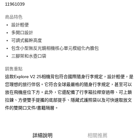
信用卡分期付款
11961039
3 期 0 利率 每期
NT$3,300
21家銀行
商品特色
6 期 0 利率 每期
NT$1,650
21家銀行
合作金庫商業銀行
第一商業銀行
設計輕便
華南商業銀行
彰化商業銀行
12 期 0 利率 每期
NT$825
21家銀行
合作金庫商業銀行
第一商業銀行
多開口設計
上海商業儲蓄銀行
台北富邦商業銀行
華南商業銀行
彰化商業銀行
合作金庫商業銀行
第一商業銀行
LINE Pay
國泰世華商業銀行
兆豐國際商業銀行
可調式軀幹高度
上海商業儲蓄銀行
台北富邦商業銀行
華南商業銀行
彰化商業銀行
臺灣中小企業銀行
台中商業銀行
包含小型無反光鏡相機核心單元模組化內膽包
國泰世華商業銀行
兆豐國際商業銀行
Apple Pay
上海商業儲蓄銀行
台北富邦商業銀行
匯豐（台灣）商業銀行
華泰商業銀行
臺灣中小企業銀行
台中商業銀行
三腳架和水壺口袋
國泰世華商業銀行
兆豐國際商業銀行
聯邦商業銀行
遠東國際商業銀行
匯豐（台灣）商業銀行
華泰商業銀行
街口支付
臺灣中小企業銀行
台中商業銀行
元大商業銀行
永豐商業銀行
銷售重點
聯邦商業銀行
遠東國際商業銀行
匯豐（台灣）商業銀行
華泰商業銀行
玉山商業銀行
星展（台灣）商業銀行
悠遊付
元大商業銀行
永豐商業銀行
這款Explore V2 25相機背包符合國際隨身行李規定，設計輕便，是
聯邦商業銀行
遠東國際商業銀行
台新國際商業銀行
中國信託商業銀行
玉山商業銀行
星展（台灣）商業銀行
您理想的旅行伴侶。它符合全球最嚴格的隨身行李規定，甚至可以
元大商業銀行
永豐商業銀行
台灣樂天信用卡公司
Google Pay
台新國際商業銀行
中國信託商業銀行
玉山商業銀行
星展（台灣）商業銀行
放在飛機座位下方。此外，它還配備了行李箱拉桿穿過帶、可上鎖
台灣樂天信用卡公司
台新國際商業銀行
中國信託商業銀行
全支付
拉鍊、方便雙手提攜的底部提手、隱藏式護照袋以及可快速取放文
台灣樂天信用卡公司
件的雙開口文件/書籍隔層。
全盈+PAY
AFTEE先享後付
相關說明
詳細說明
相關推薦
【關於「AFTEE先享後付」】