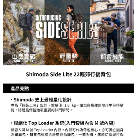
ATM付款
AFTEE先享後付是「在收到商品之後才付款」的支付方式。 讓您購物簡單
便利好安心！
１．簡單：不需註冊會員、不需綁卡、不需儲值。
運送方式
２．便利：只要手機號碼，簡訊認證，即可結帳。
３．安心：先確認商品／服務後，再付款。
宅配
每筆NT$75，滿NT$399(含以上)免運費
【「AFTEE先享後付」結帳流程】
１．於結帳方式選擇「AFTEE先享後付」後，將跳轉至「AFTEE先享後付」
付款後門市自取
結帳頁面，進行簡訊認證並確認金額後，即可完成結帳。
２．訂單成立數日內，您將收到繳費通知簡訊。
免運費
３．收到繳費通知簡訊後14天內，點擊此簡訊中的連結，可透過四大超商／
ATM／網路銀行／等多元方式進行付款，方視為交易完成。
※ 請注意：結帳手續完成當下不需立刻繳費，但若您需要取消訂單，請聯絡
購買商品的店家。未經商家同意取消之訂單仍視為有效，需透過AFTEE先享
後付繳納相關費用。
※ 交易是否成功請以「AFTEE先享後付 」之結帳頁面顯示為準，若有關於
是否繳費成功／繳費後需取消欲退款等相關疑問，請聯繫「AFTEE先享後付
客戶支援中心」
https://netprotections.freshdesk.com/support/home
【注意事項】
１．透過由恩沛科技股份有限公司提供之「AFTEE先享後付」服務完成之交
易，需依本服務之必要範圍內提供個人資料，並將交易相關給付款項請求債
權轉讓予恩沛科技股份有限公司。
２．關於個人資料處理事宜，請瀏覽以下網址：
https://aftee.tw/terms/#terms3