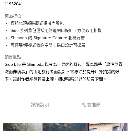
信用卡分期付款
11962041
3 期 0 利率 每期
NT$2,733
21家銀行
商品特色
6 期 0 利率 每期
NT$1,366
21家銀行
合作金庫商業銀行
第一商業銀行
模組化頂部裝載式相機內膽包
華南商業銀行
彰化商業銀行
12 期 0 利率 每期
NT$683
21家銀行
合作金庫商業銀行
第一商業銀行
Side 系列背包僅採用側邊開口設計，方便取用相機
上海商業儲蓄銀行
台北富邦商業銀行
華南商業銀行
彰化商業銀行
合作金庫商業銀行
第一商業銀行
LINE Pay
國泰世華商業銀行
兆豐國際商業銀行
Shimoda 的 Signature Capture 相機背帶
上海商業儲蓄銀行
台北富邦商業銀行
華南商業銀行
彰化商業銀行
臺灣中小企業銀行
台中商業銀行
可擴展/便攜式收納空間：捲口設計可擴展
國泰世華商業銀行
兆豐國際商業銀行
Apple Pay
上海商業儲蓄銀行
台北富邦商業銀行
匯豐（台灣）商業銀行
華泰商業銀行
臺灣中小企業銀行
台中商業銀行
國泰世華商業銀行
兆豐國際商業銀行
聯邦商業銀行
遠東國際商業銀行
銷售重點
匯豐（台灣）商業銀行
華泰商業銀行
街口支付
臺灣中小企業銀行
台中商業銀行
元大商業銀行
永豐商業銀行
Side Lite 是 Shimoda 迄今為止最輕的背包，專為那些「專注於冒
聯邦商業銀行
遠東國際商業銀行
匯豐（台灣）商業銀行
華泰商業銀行
玉山商業銀行
星展（台灣）商業銀行
悠遊付
元大商業銀行
永豐商業銀行
險而非瑣事」的山地旅行者而設計。它專注於提升戶外拍攝的效
聯邦商業銀行
遠東國際商業銀行
台新國際商業銀行
中國信託商業銀行
玉山商業銀行
星展（台灣）商業銀行
率，讓創作者能夠輕裝上陣，捕捉轉瞬即逝的珍貴瞬間。
元大商業銀行
永豐商業銀行
台灣樂天信用卡公司
Google Pay
台新國際商業銀行
中國信託商業銀行
玉山商業銀行
星展（台灣）商業銀行
台灣樂天信用卡公司
台新國際商業銀行
中國信託商業銀行
全支付
台灣樂天信用卡公司
全盈+PAY
詳細說明
相關推薦
AFTEE先享後付
相關說明
【關於「AFTEE先享後付」】