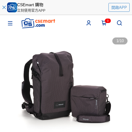
CSEmart 購物
開啟APP
立刻使用官方APP
0
1
/
10