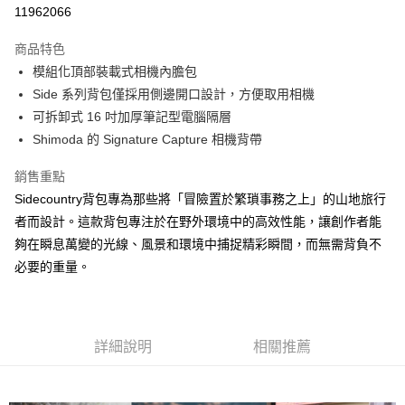
信用卡分期付款
11962066
3 期 0 利率 每期
NT$3,500
21家銀行
商品特色
6 期 0 利率 每期
NT$1,750
21家銀行
合作金庫商業銀行
第一商業銀行
模組化頂部裝載式相機內膽包
華南商業銀行
彰化商業銀行
12 期 0 利率 每期
NT$875
21家銀行
合作金庫商業銀行
第一商業銀行
Side 系列背包僅採用側邊開口設計，方便取用相機
上海商業儲蓄銀行
台北富邦商業銀行
華南商業銀行
彰化商業銀行
合作金庫商業銀行
第一商業銀行
LINE Pay
國泰世華商業銀行
兆豐國際商業銀行
可拆卸式 16 吋加厚筆記型電腦隔層
上海商業儲蓄銀行
台北富邦商業銀行
華南商業銀行
彰化商業銀行
臺灣中小企業銀行
台中商業銀行
Shimoda 的 Signature Capture 相機背帶
國泰世華商業銀行
兆豐國際商業銀行
Apple Pay
上海商業儲蓄銀行
台北富邦商業銀行
匯豐（台灣）商業銀行
華泰商業銀行
臺灣中小企業銀行
台中商業銀行
國泰世華商業銀行
兆豐國際商業銀行
聯邦商業銀行
遠東國際商業銀行
銷售重點
匯豐（台灣）商業銀行
華泰商業銀行
街口支付
臺灣中小企業銀行
台中商業銀行
元大商業銀行
永豐商業銀行
Sidecountry背包專為那些將「冒險置於繁瑣事務之上」的山地旅行
聯邦商業銀行
遠東國際商業銀行
匯豐（台灣）商業銀行
華泰商業銀行
玉山商業銀行
星展（台灣）商業銀行
悠遊付
元大商業銀行
永豐商業銀行
者而設計。這款背包專注於在野外環境中的高效性能，讓創作者能
聯邦商業銀行
遠東國際商業銀行
台新國際商業銀行
中國信託商業銀行
玉山商業銀行
星展（台灣）商業銀行
夠在瞬息萬變的光線、風景和環境中捕捉精彩瞬間，而無需背負不
元大商業銀行
永豐商業銀行
台灣樂天信用卡公司
Google Pay
台新國際商業銀行
中國信託商業銀行
玉山商業銀行
星展（台灣）商業銀行
必要的重量。
台灣樂天信用卡公司
台新國際商業銀行
中國信託商業銀行
全支付
台灣樂天信用卡公司
全盈+PAY
詳細說明
相關推薦
AFTEE先享後付
相關說明
【關於「AFTEE先享後付」】