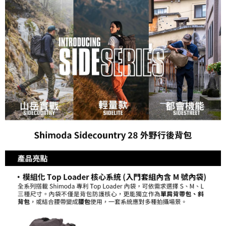
ATM付款
AFTEE先享後付是「在收到商品之後才付款」的支付方式。 讓您購物簡單
便利好安心！
１．簡單：不需註冊會員、不需綁卡、不需儲值。
運送方式
２．便利：只要手機號碼，簡訊認證，即可結帳。
３．安心：先確認商品／服務後，再付款。
宅配
每筆NT$75，滿NT$399(含以上)免運費
【「AFTEE先享後付」結帳流程】
１．於結帳方式選擇「AFTEE先享後付」後，將跳轉至「AFTEE先享後付」
付款後門市自取
結帳頁面，進行簡訊認證並確認金額後，即可完成結帳。
２．訂單成立數日內，您將收到繳費通知簡訊。
免運費
３．收到繳費通知簡訊後14天內，點擊此簡訊中的連結，可透過四大超商／
ATM／網路銀行／等多元方式進行付款，方視為交易完成。
※ 請注意：結帳手續完成當下不需立刻繳費，但若您需要取消訂單，請聯絡
購買商品的店家。未經商家同意取消之訂單仍視為有效，需透過AFTEE先享
後付繳納相關費用。
※ 交易是否成功請以「AFTEE先享後付 」之結帳頁面顯示為準，若有關於
是否繳費成功／繳費後需取消欲退款等相關疑問，請聯繫「AFTEE先享後付
客戶支援中心」
https://netprotections.freshdesk.com/support/home
【注意事項】
１．透過由恩沛科技股份有限公司提供之「AFTEE先享後付」服務完成之交
易，需依本服務之必要範圍內提供個人資料，並將交易相關給付款項請求債
權轉讓予恩沛科技股份有限公司。
２．關於個人資料處理事宜，請瀏覽以下網址：
https://aftee.tw/terms/#terms3