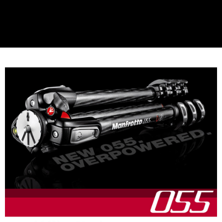
２．便利：只要手機號碼，簡訊認證，即可結帳。
３．安心：先確認商品／服務後，再付款。
宅配
每筆NT$75，滿NT$399(含以上)免運費
【「AFTEE先享後付」結帳流程】
１．於結帳方式選擇「AFTEE先享後付」後，將跳轉至「AFTEE先享後付」
付款後門市自取
結帳頁面，進行簡訊認證並確認金額後，即可完成結帳。
２．訂單成立數日內，您將收到繳費通知簡訊。
免運費
３．收到繳費通知簡訊後14天內，點擊此簡訊中的連結，可透過四大超商／
ATM／網路銀行／等多元方式進行付款，方視為交易完成。
※ 請注意：結帳手續完成當下不需立刻繳費，但若您需要取消訂單，請聯絡
購買商品的店家。未經商家同意取消之訂單仍視為有效，需透過AFTEE先享
後付繳納相關費用。
※ 交易是否成功請以「AFTEE先享後付 」之結帳頁面顯示為準，若有關於
是否繳費成功／繳費後需取消欲退款等相關疑問，請聯繫「AFTEE先享後付
客戶支援中心」
https://netprotections.freshdesk.com/support/home
【注意事項】
１．透過由恩沛科技股份有限公司提供之「AFTEE先享後付」服務完成之交
易，需依本服務之必要範圍內提供個人資料，並將交易相關給付款項請求債
權轉讓予恩沛科技股份有限公司。
２．關於個人資料處理事宜，請瀏覽以下網址：
https://aftee.tw/terms/#terms3
３．未成年的使用者請事先徵得法定代理人或監護人之同意方可使用
「AFTEE先享後付」，若未經同意申辦者引起之損失，本公司不負相關責
任。