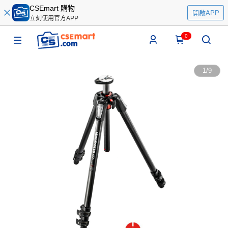
CSEmart 購物
開啟APP
立刻使用官方APP
0
1
/
9