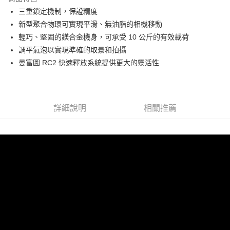
6 期 0 利率 每期
NT$3,665
21家銀行
合作金庫商業銀行
第一商業銀行
三重鎖定機制，保證精度
華南商業銀行
彰化商業銀行
12 期 0 利率 每期
NT$1,832
21家銀行
合作金庫商業銀行
第一商業銀行
新型聚合物環可實現平滑、無油脂的相機移動
上海商業儲蓄銀行
台北富邦商業銀行
華南商業銀行
彰化商業銀行
合作金庫商業銀行
第一商業銀行
LINE Pay
國泰世華商業銀行
兆豐國際商業銀行
輕巧、堅固的鎂合金機身，可承受 10 公斤的有效載荷
上海商業儲蓄銀行
台北富邦商業銀行
華南商業銀行
彰化商業銀行
臺灣中小企業銀行
台中商業銀行
調平氣泡以實現準確的取景和拍攝
國泰世華商業銀行
兆豐國際商業銀行
Apple Pay
上海商業儲蓄銀行
台北富邦商業銀行
匯豐（台灣）商業銀行
華泰商業銀行
臺灣中小企業銀行
台中商業銀行
曼富圖 RC2 快速釋放系統提供更大的靈活性
國泰世華商業銀行
兆豐國際商業銀行
聯邦商業銀行
遠東國際商業銀行
匯豐（台灣）商業銀行
華泰商業銀行
街口支付
臺灣中小企業銀行
台中商業銀行
元大商業銀行
永豐商業銀行
聯邦商業銀行
遠東國際商業銀行
匯豐（台灣）商業銀行
華泰商業銀行
玉山商業銀行
星展（台灣）商業銀行
悠遊付
元大商業銀行
永豐商業銀行
聯邦商業銀行
遠東國際商業銀行
台新國際商業銀行
中國信託商業銀行
玉山商業銀行
星展（台灣）商業銀行
詳細說明
相關推薦
元大商業銀行
永豐商業銀行
台灣樂天信用卡公司
Google Pay
台新國際商業銀行
中國信託商業銀行
玉山商業銀行
星展（台灣）商業銀行
台灣樂天信用卡公司
台新國際商業銀行
中國信託商業銀行
全支付
台灣樂天信用卡公司
全盈+PAY
AFTEE先享後付
相關說明
【關於「AFTEE先享後付」】
ATM付款
AFTEE先享後付是「在收到商品之後才付款」的支付方式。 讓您購物簡單
便利好安心！
１．簡單：不需註冊會員、不需綁卡、不需儲值。
運送方式