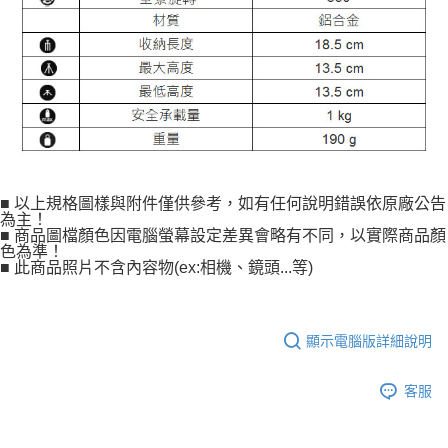
【關於「AFTEE先享後付」】
ATM付款
AFTEE先享後付是「在收到商品之後才付款」的支付方式。 讓您購物簡單
便利好安心！
１．簡單：不需註冊會員、不需綁卡、不需儲值。
運送方式
２．便利：只要手機號碼，簡訊認證，即可結帳。
３．安心：先確認商品／服務後，再付款。
宅配
每筆NT$75，滿NT$399(含以上)免運費
【「AFTEE先享後付」結帳流程】
１．於結帳方式選擇「AFTEE先享後付」後，將跳轉至「AFTEE先享後付」
付款後門市自取
結帳頁面，進行簡訊認證並確認金額後，即可完成結帳。
２．訂單成立數日內，您將收到繳費通知簡訊。
免運費
３．收到繳費通知簡訊後14天內，點擊此簡訊中的連結，可透過四大超商／
■ 以上規格圖樣與附件僅供參考，如有任何說明錯誤依原廠公告
ATM／網路銀行／等多元方式進行付款，方視為交易完成。
為主！
海外宅配
查看運費
■ 商品圖檔顏色因電腦螢幕設定差異會略有不同，以實際商品顏
※ 請注意：結帳手續完成當下不需立刻繳費，但若您需要取消訂單，請聯絡
色為準！
購買商品的店家。未經商家同意取消之訂單仍視為有效，需透過AFTEE先享
■ 此商品照片不含內容物(ex:相機、鏡頭...等)
後付繳納相關費用。
※ 交易是否成功請以「AFTEE先享後付 」之結帳頁面顯示為準，若有關於
是否繳費成功／繳費後需取消欲退款等相關疑問，請聯繫「AFTEE先享後付
客戶支援中心」
https://netprotections.freshdesk.com/support/home
顯示電腦版詳細說明
【注意事項】
１．透過由恩沛科技股份有限公司提供之「AFTEE先享後付」服務完成之交
客服
易，需依本服務之必要範圍內提供個人資料，並將交易相關給付款項請求債
權轉讓予恩沛科技股份有限公司。
２．關於個人資料處理事宜，請瀏覽以下網址：