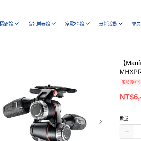
攝影館
音訊樂器館
家電3C館
最新活動
會員
【Man
MHXP
宅配滿NT$
NT$6,
數量