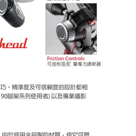
繳納相關費用。
否成功請以「AFTEE先享後付 」之結帳頁面顯示為準，若有關於
功／繳費後需取消欲退款等相關疑問，請聯繫「AFTEE先享後
援中心」
https://netprotections.freshdesk.com/support/home
項】
恩沛科技股份有限公司提供之「AFTEE先享後付」服務完成之
依本服務之必要範圍內提供個人資料，並將交易相關給付款項請
讓予恩沛科技股份有限公司。
個人資料處理事宜，請瀏覽以下網址：
ee.tw/terms/#terms3
年的使用者請事先徵得法定代理人或監護人之同意方可使用
E先享後付」，若未經同意申辦者引起之損失，本公司不負相關責
AFTEE先享後付」時，將依據個別帳號之用戶狀況，依本公司
核予不同之上限額度；若仍有額度不足之情形，本公司將視審查
用戶進行身份認證。
一人註冊多個帳號或使用他人資訊註冊。若發現惡意使用之情
科技股份有限公司將有權停止該用戶之使用額度並採取法律行