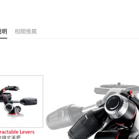
台新國
攝影器材
玉山商
元大商
台灣樂
Google Pa
台新國
★★海外
玉山商
台灣樂
台新國
全支付
✨最新優
台灣樂
說明
相關推薦
全盈+PAY
｜攝影器
AFTEE先
相關說明
【關於「A
ATM付款
AFTEE
便利好安
１．簡單
２．便利
運送方式
３．安心
宅配
【「AFT
每筆NT$7
１．於結帳
付」結帳
付款後門
２．訂單
３．收到繳
免運費
／ATM／
※ 請注意
海外宅配
絡購買商品