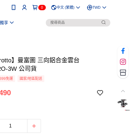
0
中文 (繁體)
TWD
獨享
frotto】曼富圖 三向鋁合金雲台
RO-3W 公司貨
399免運
國家/地區配送
490