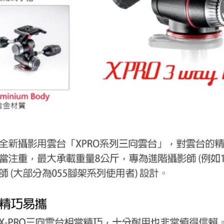
先享後付
※ 交易是
是否繳費成
付客戶支
【注意事
１．透過由
交易，需
求債權轉
２．關於
https://aft
３．未成
「AFTE
任。
４．使用「
即時審查
結果請求
５．嚴禁
形，恩沛
動。