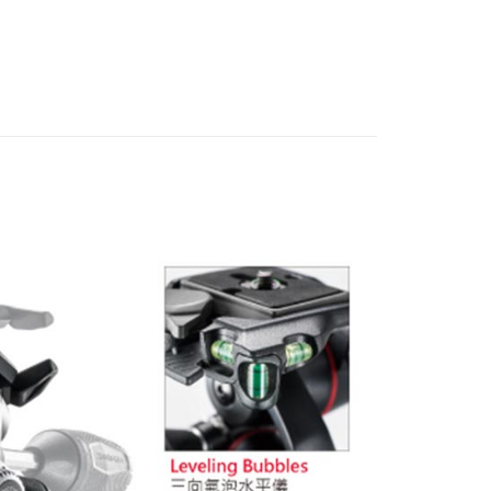
際商業銀行
中國信託商業銀行
品牌
Manfrotto 總館
業銀行
星展（台灣）商業銀行
業銀行
永豐商業銀行
天信用卡公司
y
際商業銀行
中國信託商業銀行
訂購★★
業銀行
星展（台灣）商業銀行
天信用卡公司
際商業銀行
中國信託商業銀行
惠【攝影器材系列】
Manfrotto 攝影配件↘特惠9折
天信用卡公司
材專區｜
雲台/滑軌
享後付
FTEE先享後付」】
先享後付是「在收到商品之後才付款」的支付方式。 讓您購物簡單
心！
：不需註冊會員、不需綁卡、不需儲值。
：只要手機號碼，簡訊認證，即可結帳。
：先確認商品／服務後，再付款。
EE先享後付」結帳流程】
5，滿NT$399(含以上)免運費
方式選擇「AFTEE先享後付」後，將跳轉至「AFTEE先享後
頁面，進行簡訊認證並確認金額後，即可完成結帳。
市自取
成立數日內，您將收到繳費通知簡訊。
費通知簡訊後14天內，點擊此簡訊中的連結，可透過四大超商
網路銀行／等多元方式進行付款，方視為交易完成。
：結帳手續完成當下不需立刻繳費，但若您需要取消訂單，請聯
查看運費
的店家。未經商家同意取消之訂單仍視為有效，需透過AFTEE