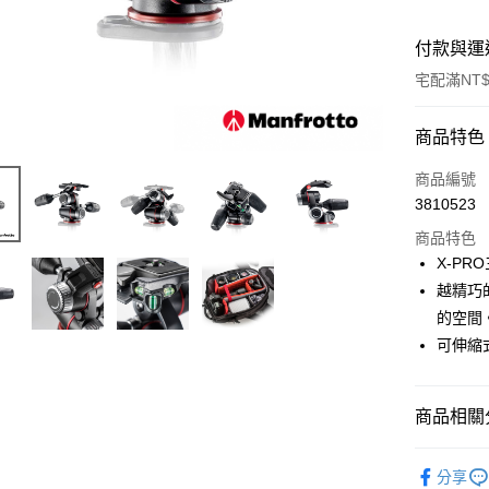
付款與運
宅配滿NT$
付款方式
商品特色
信用卡一
商品編號
3810523
信用卡分
商品特色
3 期 
X-P
6 期 
合作金
越精巧
華南商
12 期
的空間
合作金
上海商
華南商
可伸縮
合作金
LINE Pay
國泰世
上海商
華南商
臺灣中
國泰世
Apple Pay
上海商
匯豐（
臺灣中
商品相關分
國泰世
聯邦商
匯豐（
街口支付
臺灣中
元大商
聯邦商
攝影器材
匯豐（
玉山商
悠遊付
分享
元大商
聯邦商