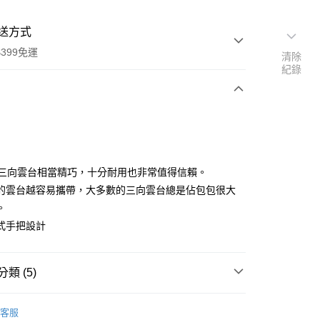
送方式
399免運
清除
紀錄
次付款
期付款
0 利率 每期
NT$2,163
21家銀行
RO三向雲台相當精巧，十分耐用也非常值得信賴。
0 利率 每期
NT$1,081
21家銀行
庫商業銀行
第一商業銀行
的雲台越容易攜帶，大多數的三向雲台總是佔包包很大
業銀行
彰化商業銀行
 0 利率 每期
NT$540
21家銀行
。
庫商業銀行
第一商業銀行
業儲蓄銀行
台北富邦商業銀行
業銀行
彰化商業銀行
式手把設計
庫商業銀行
第一商業銀行
華商業銀行
兆豐國際商業銀行
業儲蓄銀行
台北富邦商業銀行
業銀行
彰化商業銀行
小企業銀行
台中商業銀行
華商業銀行
兆豐國際商業銀行
業儲蓄銀行
台北富邦商業銀行
台灣）商業銀行
華泰商業銀行
小企業銀行
台中商業銀行
類 (5)
華商業銀行
兆豐國際商業銀行
業銀行
遠東國際商業銀行
台灣）商業銀行
華泰商業銀行
小企業銀行
台中商業銀行
業銀行
永豐商業銀行
業銀行
遠東國際商業銀行
品牌
Manfrotto 雲台/配件
台灣）商業銀行
華泰商業銀行
業銀行
星展（台灣）商業銀行
客服
業銀行
永豐商業銀行
業銀行
遠東國際商業銀行