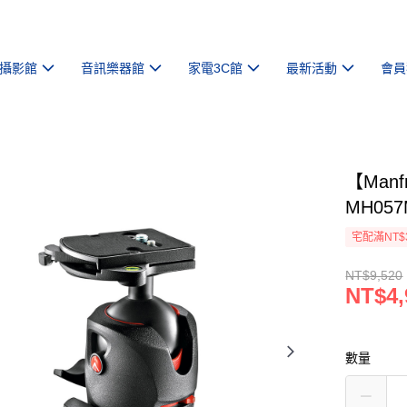
攝影館
音訊樂器館
家電3C館
最新活動
會員
【Man
MH05
宅配滿NT$
NT$9,520
NT$4,
數量