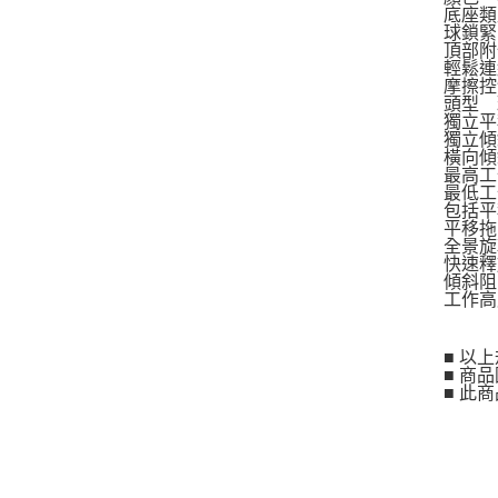
底座類
球鎖緊
頂部附
輕鬆連
摩擦控
頭型 
獨立平
獨立傾
橫向傾斜
最高工
最低工
包括平
平移拖
全景旋
快速釋
傾斜阻
工作高
■ 以
■ 商
■ 此