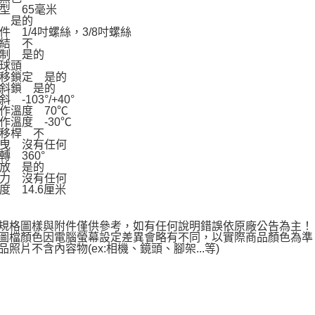
※ 請注意
型 65毫米
絡購買商品
 是的
件 1/4吋螺絲，3/8吋螺絲
先享後付
結 不
※ 交易是
制 是的
是否繳費成
球頭
付客戶支
移鎖定 是的
斜鎖 是的
【注意事
 -103°/+40°
１．透過由
作溫度 70℃
交易，需
作溫度 -30℃
移桿 不
求債權轉
曳 沒有任何
２．關於
轉 360°
https://aft
放 是的
３．未成
力 沒有任何
「AFTE
度 14.6厘米
任。
４．使用「
即時審查
上規格圖樣與附件僅供參考，如有任何說明錯誤依原廠公告為主
結果請求
品圖檔顏色因電腦螢幕設定差異會略有不同，以實際商品顏色為
５．嚴禁
商品照片不含內容物(ex:相機、鏡頭、腳架...等)
形，恩沛
動。