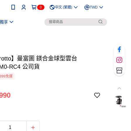
0
中文 (繁體)
TWD
獨享
frotto】曼富圖 鎂合金球型雲台
7M0-RC4 公司貨
399免運
990