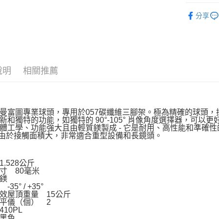
元大商
聯邦商
攝影器材
匯豐（
玉山商
悠遊付
分享
元大商
聯邦商
台新國
攝影器材
玉山商
元大商
台灣樂
Google Pa
台新國
✨最新優
玉山商
台灣樂
台新國
全支付
｜攝影器
台灣樂
說明
相關推薦
全盈+PAY
AFTEE先
相關說明
【關於「A
曼富圖專業球頭，專用於057碳纖維三腳架。極為精確的球頭
ATM付款
AFTEE
新和獨特的功能，如獨特的 90°-105° 肖像角度選擇器，可
便利好安
體工學、功能強大且由輕質鎂製成 - 它是耐用、高性能和準確性
- 由於接觸面積大，非常適合重型設備和長鏡頭。
１．簡單
２．便利
運送方式
３．安心
.528公斤
宅配
寸 80毫米
【「AFT
鎂
每筆NT$7
１．於結帳
35° / +35°
付」結帳
效屋頂重量 15公斤
付款後門
２．訂單
平儀（個） 2
３．收到繳
10PL
免運費
／ATM／
黑色