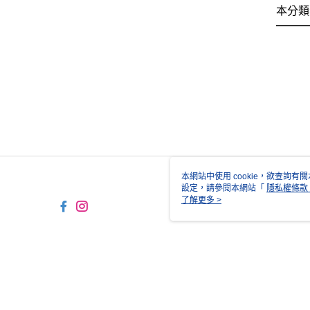
本分類
本網站中使用 cookie，欲查詢有關
設定，請參閱本網站「
隱私權條款
使用 cookie。
了解更多 >