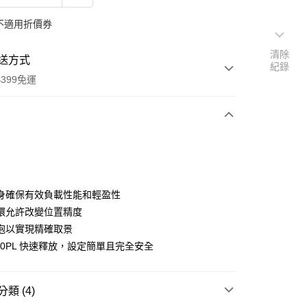
不適用折價券
清除
送方式
紀錄
399免運
次付款
期付款
0 利率 每期
NT$1,663
21家銀行
身確保有效負載性能和輕盈性
0 利率 每期
NT$831
21家銀行
庫商業銀行
第一商業銀行
環允許改變位置精度
業銀行
彰化商業銀行
 0 利率 每期
NT$415
21家銀行
泡以實現精確取景
庫商業銀行
第一商業銀行
業儲蓄銀行
台北富邦商業銀行
業銀行
彰化商業銀行
10PL 快速釋放，設定簡單且完全安全
庫商業銀行
第一商業銀行
華商業銀行
兆豐國際商業銀行
業儲蓄銀行
台北富邦商業銀行
業銀行
彰化商業銀行
小企業銀行
台中商業銀行
華商業銀行
兆豐國際商業銀行
業儲蓄銀行
台北富邦商業銀行
台灣）商業銀行
華泰商業銀行
小企業銀行
台中商業銀行
類 (4)
華商業銀行
兆豐國際商業銀行
業銀行
遠東國際商業銀行
台灣）商業銀行
華泰商業銀行
小企業銀行
台中商業銀行