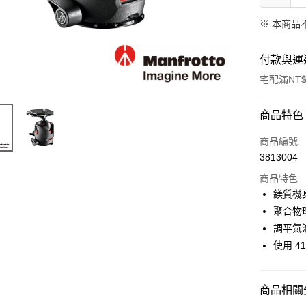
※ 本商品
付款與運
宅配滿NT$
付款方式
商品特色
信用卡一
商品編號
3813004
信用卡分
商品特色
3 期 
鎂質機
6 期 
合作金
聚合物
華南商
12 期
調平氣
合作金
上海商
華南商
使用 4
合作金
LINE Pay
國泰世
上海商
華南商
臺灣中
國泰世
Apple Pay
上海商
匯豐（
臺灣中
商品相關分
國泰世
聯邦商
匯豐（
街口支付
臺灣中