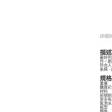
詳細
描述
最好的
作。創
符合人
系統 
規格
重量 1
購買尺
材料 
前傾斜 -
安全有
氣泡水
板型 4
顏色 