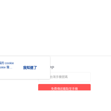
 cookie
kie 聲明
我知道了
官方APP
免費傳送載點至手機
若接到可疑電話，請洽詢165反詐騙專線