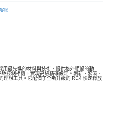
業銀行
永豐商業銀行
業銀行
遠東國際商業銀行
品牌
Manfrotto 雲台/配件
台灣）商業銀行
華泰商業銀行
業銀行
星展（台灣）商業銀行
客服
業銀行
永豐商業銀行
業銀行
遠東國際商業銀行
際商業銀行
中國信託商業銀行
品牌
Manfrotto 總館
業銀行
星展（台灣）商業銀行
業銀行
永豐商業銀行
天信用卡公司
y
際商業銀行
中國信託商業銀行
惠【攝影器材系列】
Manfrotto 攝影配件↘特惠9折
業銀行
星展（台灣）商業銀行
天信用卡公司
際商業銀行
中國信託商業銀行
材專區｜
雲台/滑軌
天信用卡公司
享後付
FTEE先享後付」】
，採用最先進的材料與技術，提供格外順暢的動
先享後付是「在收到商品之後才付款」的支付方式。 讓您購物簡單
以更好地控制相機，實現高級精確設定。創新、緊湊、
心！
的理想工具。它配備了全新升級的 RC4 快速釋放
：不需註冊會員、不需綁卡、不需儲值。
：只要手機號碼，簡訊認證，即可結帳。
：先確認商品／服務後，再付款。
EE先享後付」結帳流程】
5，滿NT$399(含以上)免運費
方式選擇「AFTEE先享後付」後，將跳轉至「AFTEE先享後
頁面，進行簡訊認證並確認金額後，即可完成結帳。
市自取
成立數日內，您將收到繳費通知簡訊。
費通知簡訊後14天內，點擊此簡訊中的連結，可透過四大超商
網路銀行／等多元方式進行付款，方視為交易完成。