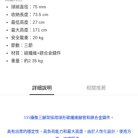
6 期 0 利率 每期
NT$3,331
21家銀行
合作金庫商業銀行
第一商業銀行
球碗直徑：75 mm
華南商業銀行
彰化商業銀行
12 期 0 利率 每期
NT$1,665
21家銀行
合作金庫商業銀行
第一商業銀行
收納長度：73.5 cm
上海商業儲蓄銀行
台北富邦商業銀行
華南商業銀行
彰化商業銀行
合作金庫商業銀行
第一商業銀行
LINE Pay
國泰世華商業銀行
兆豐國際商業銀行
最低高度：27 cm
上海商業儲蓄銀行
台北富邦商業銀行
華南商業銀行
彰化商業銀行
臺灣中小企業銀行
台中商業銀行
最大高度：171 cm
國泰世華商業銀行
兆豐國際商業銀行
Apple Pay
上海商業儲蓄銀行
台北富邦商業銀行
匯豐（台灣）商業銀行
華泰商業銀行
臺灣中小企業銀行
台中商業銀行
安全載重：20 kg
國泰世華商業銀行
兆豐國際商業銀行
聯邦商業銀行
遠東國際商業銀行
匯豐（台灣）商業銀行
華泰商業銀行
街口支付
節數：三節
臺灣中小企業銀行
台中商業銀行
元大商業銀行
永豐商業銀行
聯邦商業銀行
遠東國際商業銀行
匯豐（台灣）商業銀行
華泰商業銀行
材質：碳纖維+鎂合金鑄件
玉山商業銀行
星展（台灣）商業銀行
悠遊付
元大商業銀行
永豐商業銀行
聯邦商業銀行
遠東國際商業銀行
重量：約2.35 kg
台新國際商業銀行
中國信託商業銀行
玉山商業銀行
星展（台灣）商業銀行
元大商業銀行
永豐商業銀行
台灣樂天信用卡公司
Google Pay
台新國際商業銀行
中國信託商業銀行
玉山商業銀行
星展（台灣）商業銀行
台灣樂天信用卡公司
台新國際商業銀行
中國信託商業銀行
全支付
台灣樂天信用卡公司
詳細說明
相關推薦
全盈+PAY
AFTEE先享後付
相關說明
【關於「AFTEE先享後付」】
535攝像三腳架採用球形碳纖維腳管和鎂合金鑄件。
ATM付款
AFTEE先享後付是「在收到商品之後才付款」的支付方式。 讓您購物簡單
便利好安心！
具有出眾的穩定性、高負荷能力和最大高度，由於人性化設計，使用方
１．簡單：不需註冊會員、不需綁卡、不需儲值。
運送方式