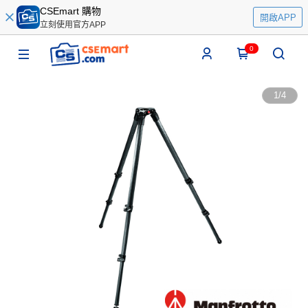
CSEmart 購物
開啟APP
立刻使用官方APP
0
1
/
4