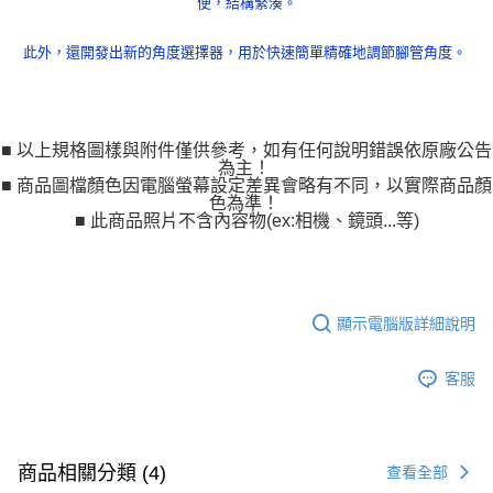
２．便利：只要手機號碼，簡訊認證，即可結帳。
便，結構緊湊。
３．安心：先確認商品／服務後，再付款。
宅配
此外，還開發出新的角度選擇器，用於快速簡單精確地調節腳管角度。
每筆NT$75，滿NT$399(含以上)免運費
【「AFTEE先享後付」結帳流程】
１．於結帳方式選擇「AFTEE先享後付」後，將跳轉至「AFTEE先享後付」
付款後門市自取
結帳頁面，進行簡訊認證並確認金額後，即可完成結帳。
２．訂單成立數日內，您將收到繳費通知簡訊。
免運費
３．收到繳費通知簡訊後14天內，點擊此簡訊中的連結，可透過四大超商／
■ 以上規格圖樣與附件僅供參考，如有任何說明錯誤依原廠公告
ATM／網路銀行／等多元方式進行付款，方視為交易完成。
為主！
※ 請注意：結帳手續完成當下不需立刻繳費，但若您需要取消訂單，請聯絡
■ 商品圖檔顏色因電腦螢幕設定差異會略有不同，以實際商品顏
購買商品的店家。未經商家同意取消之訂單仍視為有效，需透過AFTEE先享
色為準！
後付繳納相關費用。
■ 此商品照片不含內容物(ex:相機、鏡頭...等)
※ 交易是否成功請以「AFTEE先享後付 」之結帳頁面顯示為準，若有關於
是否繳費成功／繳費後需取消欲退款等相關疑問，請聯繫「AFTEE先享後付
客戶支援中心」
https://netprotections.freshdesk.com/support/home
【注意事項】
顯示電腦版詳細說明
１．透過由恩沛科技股份有限公司提供之「AFTEE先享後付」服務完成之交
易，需依本服務之必要範圍內提供個人資料，並將交易相關給付款項請求債
客服
權轉讓予恩沛科技股份有限公司。
２．關於個人資料處理事宜，請瀏覽以下網址：
https://aftee.tw/terms/#terms3
３．未成年的使用者請事先徵得法定代理人或監護人之同意方可使用
「AFTEE先享後付」，若未經同意申辦者引起之損失，本公司不負相關責
商品相關分類 (4)
查看全部
任。