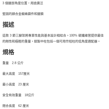
４．使用「AFTEE先享後付」時，將依據個別帳號之用戶狀況，依本公司即
3 個腿部角度位置，用途廣泛
時審查核予不同之上限額度；若仍有額度不足之情形，本公司將視審查結果
請求用戶進行身份認證。
堅固的鎂合金蜘蛛鑄件和腿鎖
５．嚴禁一人註冊多個帳號或使用他人資訊註冊。若發現惡意使用之情形，
恩沛科技股份有限公司將有權停止該用戶之使用額度並採取法律行動。
描述
這款 3 節三腳架將專業性能與基本設計相結合。100% 碳纖維管提供最佳
的剛性和極輕的重量。鋁製中柱包括一個可用作短柱的低角度適配器。
規格
重量 2.8 公斤
最大高度 157厘米
最小高度 23 厘米
安全有效重量 18公斤
閉合長度 62 厘米