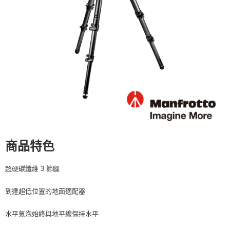
２．便利：只要手機號碼，簡訊認證，即可結帳。
３．安心：先確認商品／服務後，再付款。
宅配
每筆NT$75，滿NT$399(含以上)免運費
【「AFTEE先享後付」結帳流程】
１．於結帳方式選擇「AFTEE先享後付」後，將跳轉至「AFTEE先享後付」
付款後門市自取
結帳頁面，進行簡訊認證並確認金額後，即可完成結帳。
２．訂單成立數日內，您將收到繳費通知簡訊。
免運費
３．收到繳費通知簡訊後14天內，點擊此簡訊中的連結，可透過四大超商／
ATM／網路銀行／等多元方式進行付款，方視為交易完成。
※ 請注意：結帳手續完成當下不需立刻繳費，但若您需要取消訂單，請聯絡
購買商品的店家。未經商家同意取消之訂單仍視為有效，需透過AFTEE先享
後付繳納相關費用。
※ 交易是否成功請以「AFTEE先享後付 」之結帳頁面顯示為準，若有關於
是否繳費成功／繳費後需取消欲退款等相關疑問，請聯繫「AFTEE先享後付
客戶支援中心」
https://netprotections.freshdesk.com/support/home
商品特色
【注意事項】
１．透過由恩沛科技股份有限公司提供之「AFTEE先享後付」服務完成之交
易，需依本服務之必要範圍內提供個人資料，並將交易相關給付款項請求債
超硬碳纖維 3 節腿
權轉讓予恩沛科技股份有限公司。
２．關於個人資料處理事宜，請瀏覽以下網址：
到達超低位置的地面適配器
https://aftee.tw/terms/#terms3
３．未成年的使用者請事先徵得法定代理人或監護人之同意方可使用
「AFTEE先享後付」，若未經同意申辦者引起之損失，本公司不負相關責
水平氣泡始終與地平線保持水平
任。