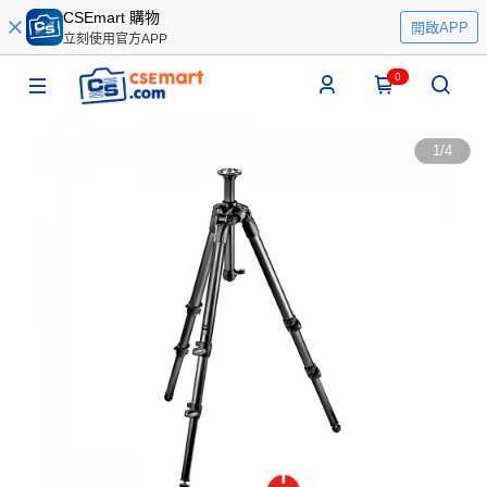
CSEmart 購物
開啟APP
立刻使用官方APP
0
1
/
4