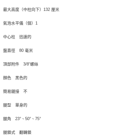
最大高度（中柱向下）132 厘米
氣泡水平儀（個）1
中心柱 迅速的
盤直徑 80 毫米
頂部附件 3/8“螺絲
顏色 黑色的
簡易鏈接 不
腿型 單身的
腿角 23°、50°、75°
腿鎖式 翻轉鎖