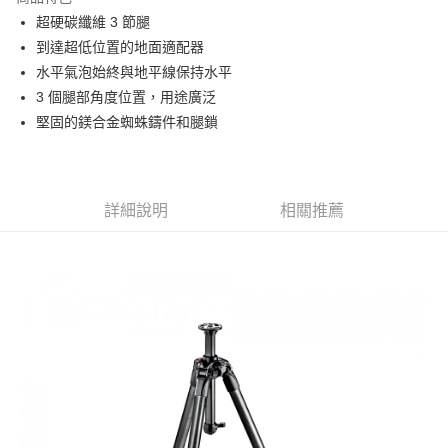
6 期 0 利率 每期
NT$5,831
21家銀行
合作金庫商業銀行
第一商業銀行
超硬碳纖維 3 節腿
華南商業銀行
彰化商業銀行
12 期 0 利率 每期
NT$2,915
21家銀行
合作金庫商業銀行
第一商業銀行
到達超低位置的地面適配器
上海商業儲蓄銀行
台北富邦商業銀行
華南商業銀行
彰化商業銀行
合作金庫商業銀行
第一商業銀行
LINE Pay
國泰世華商業銀行
兆豐國際商業銀行
水平氣泡始終與地平線保持水平
上海商業儲蓄銀行
台北富邦商業銀行
華南商業銀行
彰化商業銀行
臺灣中小企業銀行
台中商業銀行
3 個腿部角度位置，用途廣泛
國泰世華商業銀行
兆豐國際商業銀行
Apple Pay
上海商業儲蓄銀行
台北富邦商業銀行
匯豐（台灣）商業銀行
華泰商業銀行
臺灣中小企業銀行
台中商業銀行
堅固的鎂合金蜘蛛鑄件和腿鎖
國泰世華商業銀行
兆豐國際商業銀行
聯邦商業銀行
遠東國際商業銀行
匯豐（台灣）商業銀行
華泰商業銀行
街口支付
臺灣中小企業銀行
台中商業銀行
元大商業銀行
永豐商業銀行
聯邦商業銀行
遠東國際商業銀行
匯豐（台灣）商業銀行
華泰商業銀行
玉山商業銀行
星展（台灣）商業銀行
悠遊付
元大商業銀行
永豐商業銀行
聯邦商業銀行
遠東國際商業銀行
台新國際商業銀行
中國信託商業銀行
玉山商業銀行
星展（台灣）商業銀行
詳細說明
相關推薦
元大商業銀行
永豐商業銀行
台灣樂天信用卡公司
Google Pay
台新國際商業銀行
中國信託商業銀行
玉山商業銀行
星展（台灣）商業銀行
台灣樂天信用卡公司
台新國際商業銀行
中國信託商業銀行
全支付
台灣樂天信用卡公司
全盈+PAY
AFTEE先享後付
相關說明
【關於「AFTEE先享後付」】
ATM付款
AFTEE先享後付是「在收到商品之後才付款」的支付方式。 讓您購物簡單
便利好安心！
１．簡單：不需註冊會員、不需綁卡、不需儲值。
運送方式