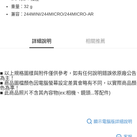
華南商業銀行
彰化商業銀行
12 期 0 利率 每期
NT$115
21家銀行
合作金庫商業銀行
第一商業銀行
重量：32 g
上海商業儲蓄銀行
台北富邦商業銀行
華南商業銀行
彰化商業銀行
合作金庫商業銀行
第一商業銀行
超商取貨付款
國泰世華商業銀行
兆豐國際商業銀行
兼容：244MINI/244MICRO/244MICRO-AR
上海商業儲蓄銀行
台北富邦商業銀行
華南商業銀行
彰化商業銀行
臺灣中小企業銀行
台中商業銀行
國泰世華商業銀行
兆豐國際商業銀行
LINE Pay
上海商業儲蓄銀行
台北富邦商業銀行
匯豐（台灣）商業銀行
華泰商業銀行
臺灣中小企業銀行
台中商業銀行
國泰世華商業銀行
兆豐國際商業銀行
聯邦商業銀行
遠東國際商業銀行
匯豐（台灣）商業銀行
華泰商業銀行
Apple Pay
臺灣中小企業銀行
台中商業銀行
元大商業銀行
永豐商業銀行
詳細說明
相關推薦
聯邦商業銀行
遠東國際商業銀行
匯豐（台灣）商業銀行
華泰商業銀行
玉山商業銀行
星展（台灣）商業銀行
街口支付
元大商業銀行
永豐商業銀行
聯邦商業銀行
遠東國際商業銀行
台新國際商業銀行
中國信託商業銀行
玉山商業銀行
星展（台灣）商業銀行
元大商業銀行
永豐商業銀行
台灣樂天信用卡公司
悠遊付
台新國際商業銀行
中國信託商業銀行
玉山商業銀行
星展（台灣）商業銀行
台灣樂天信用卡公司
台新國際商業銀行
中國信託商業銀行
Google Pay
■ 以上規格圖樣與附件僅供參考，如有任何說明錯誤依原廠公告
台灣樂天信用卡公司
為主！
全支付
■ 商品圖檔顏色因電腦螢幕設定差異會略有不同，以實際商品顏
色為準！
■ 此商品照片不含其內容物(ex:相機、鏡頭...等配件)
全盈+PAY
AFTEE先享後付
相關說明
【關於「AFTEE先享後付」】
顯示電腦版詳細說明
ATM付款
AFTEE先享後付是「在收到商品之後才付款」的支付方式。 讓您購物簡單
便利好安心！
１．簡單：不需註冊會員、不需綁卡、不需儲值。
客服