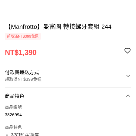
【Manfrotto】曼富圖 轉接螺牙套組 244
超取滿NT$399免運
NT$1,390
付款與運送方式
超取滿NT$399免運
付款方式
商品特色
信用卡一次付款
商品編號
信用卡分期付款
3826994
3 期 0 利率 每期
NT$463
21家銀行
商品特色
6 期 0 利率 每期
NT$231
21家銀行
合作金庫商業銀行
第一商業銀行
3/8"轉1/4"接座