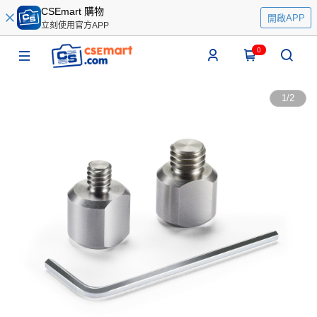
CSEmart 購物
開啟APP
立刻使用官方APP
0
1
/
2