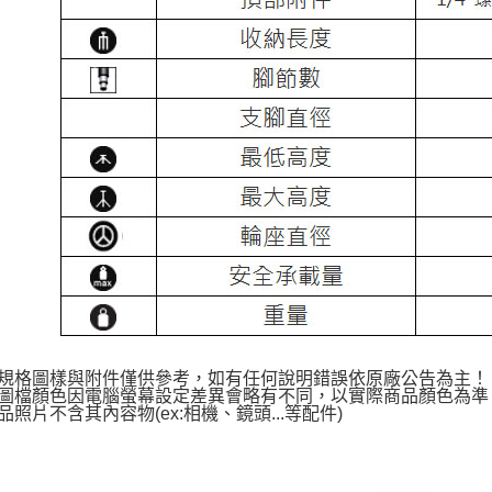
先享後付
※ 交易是
是否繳費成
付客戶支
【注意事
１．透過由
交易，需
求債權轉
２．關於
https://aft
３．未成
「AFTE
任。
４．使用「
即時審查
結果請求
５．嚴禁
形，恩沛
上規格圖樣與附件僅供參考，如有任何說明錯誤依原廠公告為主
動。
品圖檔顏色因電腦螢幕設定差異會略有不同，以實際商品顏色為
商品照片不含其內容物(ex:相機、鏡頭...等配件)