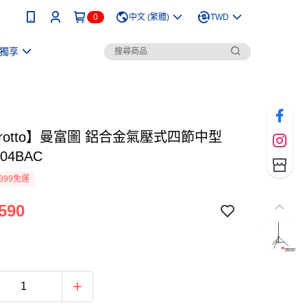
0
中文 (繁體)
TWD
獨享
frotto】曼富圖 鋁合金氣壓式四節中型
04BAC
399免運
590