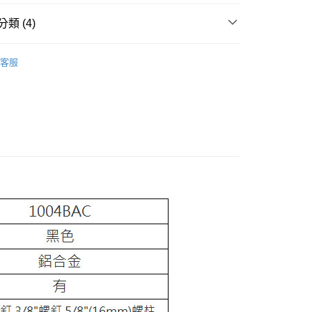
際商業銀行
中國信託商業銀行
業銀行
星展（台灣）商業銀行
業銀行
永豐商業銀行
天信用卡公司
y
類 (4)
際商業銀行
中國信託商業銀行
業銀行
星展（台灣）商業銀行
天信用卡公司
際商業銀行
中國信託商業銀行
品牌
Manfrotto 總館
天信用卡公司
客服
品牌
Manfrotto
享後付
惠【攝影器材系列】
Manfrotto 攝影配件↘特惠9折
備專區｜
燈架類
FTEE先享後付」】
先享後付是「在收到商品之後才付款」的支付方式。 讓您購物簡單
心！
：不需註冊會員、不需綁卡、不需儲值。
：只要手機號碼，簡訊認證，即可結帳。
：先確認商品／服務後，再付款。
EE先享後付」結帳流程】
5，滿NT$399(含以上)免運費
方式選擇「AFTEE先享後付」後，將跳轉至「AFTEE先享後
頁面，進行簡訊認證並確認金額後，即可完成結帳。
市自取
成立數日內，您將收到繳費通知簡訊。
費通知簡訊後14天內，點擊此簡訊中的連結，可透過四大超商
網路銀行／等多元方式進行付款，方視為交易完成。
：結帳手續完成當下不需立刻繳費，但若您需要取消訂單，請聯
的店家。未經商家同意取消之訂單仍視為有效，需透過AFTEE