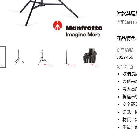
付款與運
宅配滿NT$
付款方式
商品特色
信用卡一
商品編號
3827456
信用卡分
商品特色
3 期 
收納長度
6 期 
合作金
最低高度
華南商
12 期
最大高度
合作金
上海商
華南商
輪座直徑
合作金
LINE Pay
國泰世
上海商
安全載重
華南商
臺灣中
國泰世
Apple Pay
上海商
節數：
匯豐（
臺灣中
國泰世
聯邦商
材質：
匯豐（
街口支付
臺灣中
元大商
重量：約
聯邦商
匯豐（
玉山商
悠遊付
元大商
聯邦商