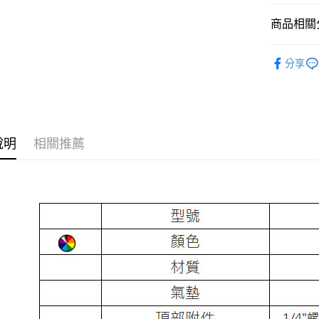
台新國
玉山商
元大商
台灣樂
Google Pa
商品相關分
台新國
玉山商
台灣樂
台新國
全支付
攝影器材
台灣樂
分享
全盈+PAY
燈光設備
AFTEE先
✨最新優
相關說明
｜燈光設
【關於「A
ATM付款
AFTEE
說明
相關推薦
便利好安
１．簡單
２．便利
運送方式
３．安心
宅配
【「AFT
每筆NT$7
１．於結帳
付」結帳
付款後門
２．訂單
３．收到繳
免運費
／ATM／
※ 請注意
絡購買商品