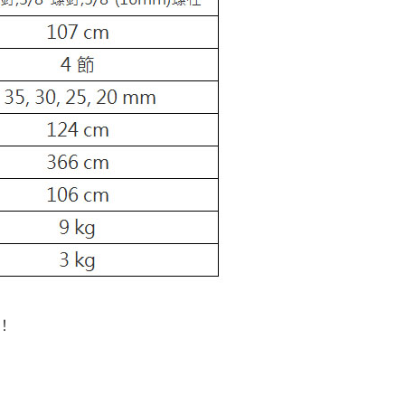
繳納相關費用。
否成功請以「AFTEE先享後付 」之結帳頁面顯示為準，若有關於
功／繳費後需取消欲退款等相關疑問，請聯繫「AFTEE先享後
援中心」
https://netprotections.freshdesk.com/support/home
項】
恩沛科技股份有限公司提供之「AFTEE先享後付」服務完成之
依本服務之必要範圍內提供個人資料，並將交易相關給付款項請
讓予恩沛科技股份有限公司。
個人資料處理事宜，請瀏覽以下網址：
ee.tw/terms/#terms3
年的使用者請事先徵得法定代理人或監護人之同意方可使用
E先享後付」，若未經同意申辦者引起之損失，本公司不負相關責
AFTEE先享後付」時，將依據個別帳號之用戶狀況，依本公司
核予不同之上限額度；若仍有額度不足之情形，本公司將視審查
用戶進行身份認證。
一人註冊多個帳號或使用他人資訊註冊。若發現惡意使用之情
科技股份有限公司將有權停止該用戶之使用額度並採取法律行
！
準！