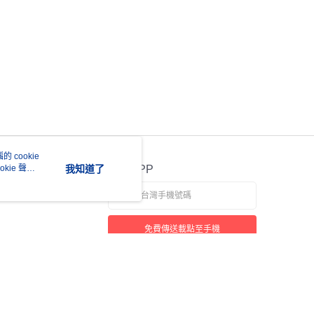
 cookie
kie 聲明
我知道了
官方APP
免費傳送載點至手機
若接到可疑電話，請洽詢165反詐騙專線
本站最佳瀏覽環境請使用 Google Chrome、Firefox 或 Edge 以上版本