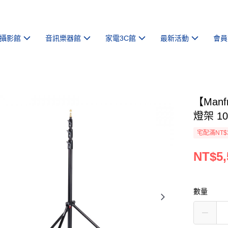
攝影館
音訊樂器館
家電3C館
最新活動
會員
【Man
燈架 10
宅配滿NT$
NT$5,
數量