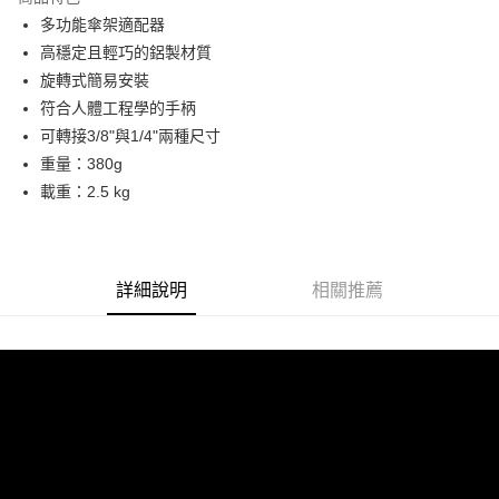
6 期 0 利率 每期
NT$298
21家銀行
合作金庫商業銀行
第一商業銀行
多功能傘架適配器
華南商業銀行
彰化商業銀行
12 期 0 利率 每期
NT$149
21家銀行
合作金庫商業銀行
第一商業銀行
高穩定且輕巧的鋁製材質
上海商業儲蓄銀行
台北富邦商業銀行
華南商業銀行
彰化商業銀行
合作金庫商業銀行
第一商業銀行
LINE Pay
國泰世華商業銀行
兆豐國際商業銀行
旋轉式簡易安裝
上海商業儲蓄銀行
台北富邦商業銀行
華南商業銀行
彰化商業銀行
臺灣中小企業銀行
台中商業銀行
符合人體工程學的手柄
國泰世華商業銀行
兆豐國際商業銀行
Apple Pay
上海商業儲蓄銀行
台北富邦商業銀行
匯豐（台灣）商業銀行
華泰商業銀行
臺灣中小企業銀行
台中商業銀行
可轉接3/8"與1/4"兩種尺寸
國泰世華商業銀行
兆豐國際商業銀行
聯邦商業銀行
遠東國際商業銀行
匯豐（台灣）商業銀行
華泰商業銀行
街口支付
重量：380g
臺灣中小企業銀行
台中商業銀行
元大商業銀行
永豐商業銀行
聯邦商業銀行
遠東國際商業銀行
匯豐（台灣）商業銀行
華泰商業銀行
載重：2.5 kg
玉山商業銀行
星展（台灣）商業銀行
悠遊付
元大商業銀行
永豐商業銀行
聯邦商業銀行
遠東國際商業銀行
台新國際商業銀行
中國信託商業銀行
玉山商業銀行
星展（台灣）商業銀行
元大商業銀行
永豐商業銀行
台灣樂天信用卡公司
Google Pay
台新國際商業銀行
中國信託商業銀行
玉山商業銀行
星展（台灣）商業銀行
台灣樂天信用卡公司
台新國際商業銀行
中國信託商業銀行
全支付
詳細說明
相關推薦
台灣樂天信用卡公司
全盈+PAY
AFTEE先享後付
相關說明
【關於「AFTEE先享後付」】
ATM付款
AFTEE先享後付是「在收到商品之後才付款」的支付方式。 讓您購物簡單
便利好安心！
１．簡單：不需註冊會員、不需綁卡、不需儲值。
運送方式