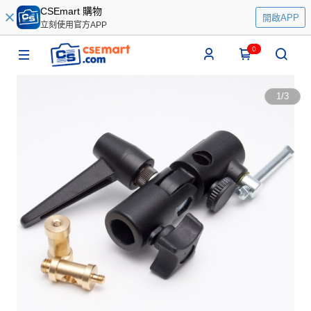
CSEmart 購物
開啟APP
立刻使用官方APP
0
1
/
3