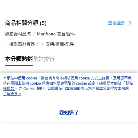
４．使用「AFTEE先享後付」時，將依據個別帳號之用戶狀況，依本公司即
時審查核予不同之上限額度；若仍有額度不足之情形，本公司將視審查結果
請求用戶進行身份認證。
５．嚴禁一人註冊多個帳號或使用他人資訊註冊。若發現惡意使用之情形，
商品相關分類 (5)
查看全部
恩沛科技股份有限公司將有權停止該用戶之使用額度並採取法律行動。
攝影器材品牌
Manfrotto 雲台/配件
｜攝影器材專區｜
支架/提籠/配件
本分類熱銷
全站排行
本網站中使用 cookie，欲查詢有關本網站使用 cookie 方式之詳情，及若您不希
熱門標籤
望在電腦上使用 cookie 時應如何變更電腦的 cookie 設定，請參閱本網站「
隱私
權條款
」之 Cookie 聲明。您繼續使用本網站即表示您同意本公司得按本網站使
用條款之 Cookie 聲明使用 cookie。
了解更多 >
我知道了