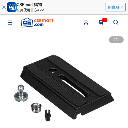
CSEmart 購物
開啟APP
立刻使用官方APP
0
1
/
1