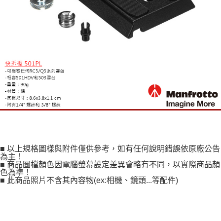
便利好安心！
１．簡單：不需註冊會員、不需綁卡、不需儲值。
運送方式
２．便利：只要手機號碼，簡訊認證，即可結帳。
３．安心：先確認商品／服務後，再付款。
全家取貨付款
每筆NT$60，滿NT$399(含以上)免運費
【「AFTEE先享後付」結帳流程】
１．於結帳方式選擇「AFTEE先享後付」後，將跳轉至「AFTEE先享後付」
萊爾富取貨付款
結帳頁面，進行簡訊認證並確認金額後，即可完成結帳。
２．訂單成立數日內，您將收到繳費通知簡訊。
每筆NT$60，滿NT$399(含以上)免運費
３．收到繳費通知簡訊後14天內，點擊此簡訊中的連結，可透過四大超商／
ATM／網路銀行／等多元方式進行付款，方視為交易完成。
7-11取貨付款
※ 請注意：結帳手續完成當下不需立刻繳費，但若您需要取消訂單，請聯絡
每筆NT$60，滿NT$399(含以上)免運費
購買商品的店家。未經商家同意取消之訂單仍視為有效，需透過AFTEE先享
後付繳納相關費用。
宅配
※ 交易是否成功請以「AFTEE先享後付 」之結帳頁面顯示為準，若有關於
是否繳費成功／繳費後需取消欲退款等相關疑問，請聯繫「AFTEE先享後付
每筆NT$75，滿NT$399(含以上)免運費
客戶支援中心」
https://netprotections.freshdesk.com/support/home
■ 以上規格圖樣與附件僅供參考，如有任何說明錯誤依原廠公告
為主！
付款後門市自取
【注意事項】
■ 商品圖檔顏色因電腦螢幕設定差異會略有不同，以實際商品顏
１．透過由恩沛科技股份有限公司提供之「AFTEE先享後付」服務完成之交
免運費
色為準！
易，需依本服務之必要範圍內提供個人資料，並將交易相關給付款項請求債
■ 此商品照片不含其內容物(ex:相機、鏡頭...等配件)
權轉讓予恩沛科技股份有限公司。
２．關於個人資料處理事宜，請瀏覽以下網址：
https://aftee.tw/terms/#terms3
３．未成年的使用者請事先徵得法定代理人或監護人之同意方可使用