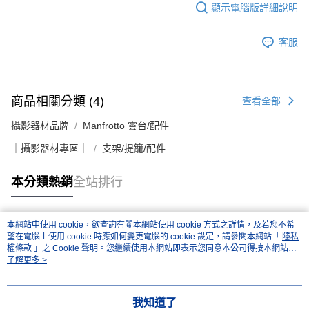
「AFTEE先享後付」，若未經同意申辦者引起之損失，本公司不負相關責
顯示電腦版詳細說明
任。
４．使用「AFTEE先享後付」時，將依據個別帳號之用戶狀況，依本公司即
時審查核予不同之上限額度；若仍有額度不足之情形，本公司將視審查結果
客服
請求用戶進行身份認證。
５．嚴禁一人註冊多個帳號或使用他人資訊註冊。若發現惡意使用之情形，
恩沛科技股份有限公司將有權停止該用戶之使用額度並採取法律行動。
商品相關分類 (4)
查看全部
攝影器材品牌
Manfrotto 雲台/配件
｜攝影器材專區｜
支架/提籠/配件
本分類熱銷
全站排行
本網站中使用 cookie，欲查詢有關本網站使用 cookie 方式之詳情，及若您不希
熱門標籤
望在電腦上使用 cookie 時應如何變更電腦的 cookie 設定，請參閱本網站「
隱私
權條款
」之 Cookie 聲明。您繼續使用本網站即表示您同意本公司得按本網站使
用條款之 Cookie 聲明使用 cookie。
了解更多 >
我知道了