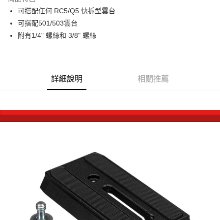
6 期 0 利率 每期
NT$215
21家銀行
合作金庫商業銀行
第一商業銀行
可搭配任何 RC5/Q5 快拆型雲台
華南商業銀行
彰化商業銀行
12 期 0 利率 每期
NT$107
21家銀行
合作金庫商業銀行
第一商業銀行
可搭配501/503雲台
上海商業儲蓄銀行
台北富邦商業銀行
華南商業銀行
彰化商業銀行
合作金庫商業銀行
第一商業銀行
超商取貨付款
國泰世華商業銀行
兆豐國際商業銀行
附有1/4" 螺絲和 3/8" 螺絲
上海商業儲蓄銀行
台北富邦商業銀行
華南商業銀行
彰化商業銀行
臺灣中小企業銀行
台中商業銀行
國泰世華商業銀行
兆豐國際商業銀行
LINE Pay
上海商業儲蓄銀行
台北富邦商業銀行
匯豐（台灣）商業銀行
華泰商業銀行
臺灣中小企業銀行
台中商業銀行
國泰世華商業銀行
兆豐國際商業銀行
聯邦商業銀行
遠東國際商業銀行
匯豐（台灣）商業銀行
華泰商業銀行
Apple Pay
臺灣中小企業銀行
台中商業銀行
元大商業銀行
永豐商業銀行
詳細說明
相關推薦
聯邦商業銀行
遠東國際商業銀行
匯豐（台灣）商業銀行
華泰商業銀行
玉山商業銀行
星展（台灣）商業銀行
街口支付
元大商業銀行
永豐商業銀行
聯邦商業銀行
遠東國際商業銀行
台新國際商業銀行
中國信託商業銀行
玉山商業銀行
星展（台灣）商業銀行
元大商業銀行
永豐商業銀行
台灣樂天信用卡公司
悠遊付
台新國際商業銀行
中國信託商業銀行
玉山商業銀行
星展（台灣）商業銀行
台灣樂天信用卡公司
台新國際商業銀行
中國信託商業銀行
Google Pay
台灣樂天信用卡公司
全支付
全盈+PAY
AFTEE先享後付
相關說明
【關於「AFTEE先享後付」】
ATM付款
AFTEE先享後付是「在收到商品之後才付款」的支付方式。 讓您購物簡單