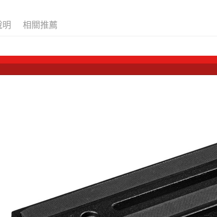
台新國
玉山商
元大商
★★海外
台灣樂
Google Pa
台新國
玉山商
說明
相關推薦
✨最新優
台灣樂
台新國
全支付
台灣樂
全盈+PAY
AFTEE先
相關說明
【關於「A
ATM付款
AFTEE
便利好安
１．簡單
２．便利
運送方式
３．安心
宅配
【「AFT
每筆NT$7
１．於結帳
付」結帳
付款後門
２．訂單
３．收到繳
免運費
／ATM／
※ 請注意
海外宅配
絡購買商品