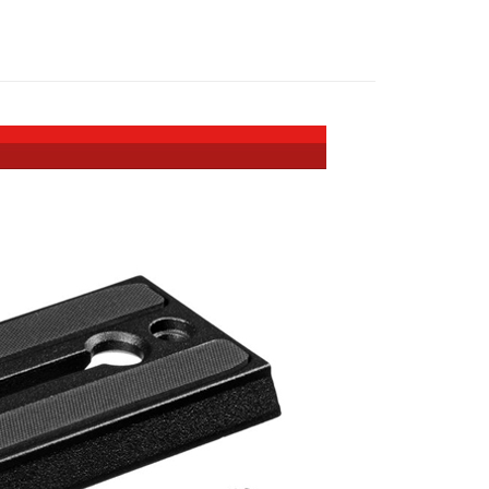
際商業銀行
中國信託商業銀行
業銀行
星展（台灣）商業銀行
業銀行
永豐商業銀行
訂購★★
天信用卡公司
y
際商業銀行
中國信託商業銀行
業銀行
星展（台灣）商業銀行
惠【攝影器材系列】
天信用卡公司
Manfrotto 攝影配件↘特惠9折
際商業銀行
中國信託商業銀行
天信用卡公司
享後付
FTEE先享後付」】
先享後付是「在收到商品之後才付款」的支付方式。 讓您購物簡單
心！
：不需註冊會員、不需綁卡、不需儲值。
：只要手機號碼，簡訊認證，即可結帳。
：先確認商品／服務後，再付款。
EE先享後付」結帳流程】
5，滿NT$399(含以上)免運費
方式選擇「AFTEE先享後付」後，將跳轉至「AFTEE先享後
頁面，進行簡訊認證並確認金額後，即可完成結帳。
市自取
成立數日內，您將收到繳費通知簡訊。
費通知簡訊後14天內，點擊此簡訊中的連結，可透過四大超商
網路銀行／等多元方式進行付款，方視為交易完成。
：結帳手續完成當下不需立刻繳費，但若您需要取消訂單，請聯
查看運費
的店家。未經商家同意取消之訂單仍視為有效，需透過AFTEE