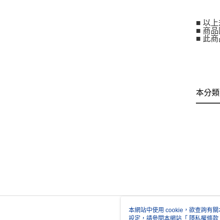
■ 以
■ 商
■ 此
本分類
本網站中使用 cookie，欲查詢有關
設定，請參閱本網站「
隱私權條款