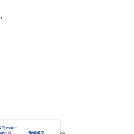
！
準！
 cookie
kie 聲明
我知道了
官方APP