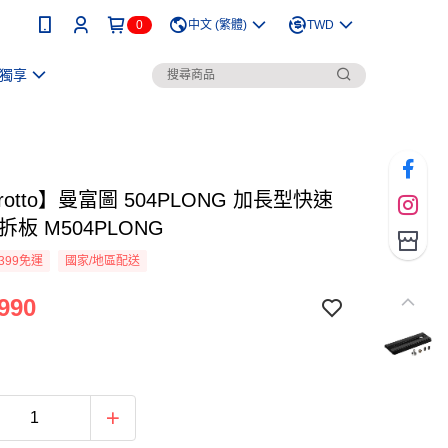
0
中文 (繁體)
TWD
獨享
frotto】曼富圖 504PLONG 加長型快速
拆板 M504PLONG
399免運
國家/地區配送
990