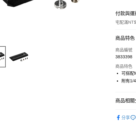
付款與運
宅配滿NT$
付款方式
商品特色
信用卡一
商品編號
3833398
信用卡分
商品特色
3 期 
可搭配M
6 期 
合作金
附有1/4
華南商
12 期
合作金
上海商
華南商
合作金
LINE Pay
國泰世
商品相關分
上海商
華南商
臺灣中
國泰世
Apple Pay
上海商
匯豐（
攝影器材
臺灣中
國泰世
分享
聯邦商
匯豐（
街口支付
｜攝影器
臺灣中
元大商
聯邦商
匯豐（
玉山商
攝影器材
悠遊付
元大商
聯邦商