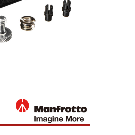
繳納相關費用。
否成功請以「AFTEE先享後付 」之結帳頁面顯示為準，若有關於
功／繳費後需取消欲退款等相關疑問，請聯繫「AFTEE先享後
援中心」
https://netprotections.freshdesk.com/support/home
項】
恩沛科技股份有限公司提供之「AFTEE先享後付」服務完成之
依本服務之必要範圍內提供個人資料，並將交易相關給付款項請
讓予恩沛科技股份有限公司。
個人資料處理事宜，請瀏覽以下網址：
ee.tw/terms/#terms3
年的使用者請事先徵得法定代理人或監護人之同意方可使用
E先享後付」，若未經同意申辦者引起之損失，本公司不負相關責
AFTEE先享後付」時，將依據個別帳號之用戶狀況，依本公司
核予不同之上限額度；若仍有額度不足之情形，本公司將視審查
用戶進行身份認證。
一人註冊多個帳號或使用他人資訊註冊。若發現惡意使用之情
科技股份有限公司將有權停止該用戶之使用額度並採取法律行