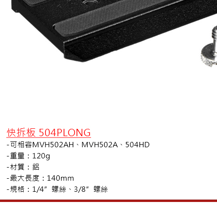
先享後付
※ 交易是
是否繳費成
付客戶支
【注意事
１．透過由
交易，需
求債權轉
２．關於
https://aft
３．未成
「AFTE
任。
４．使用「
即時審查
結果請求
５．嚴禁
形，恩沛
動。