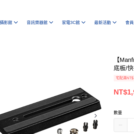
攝影館
音訊樂器館
家電3C館
最新活動
會員
【Man
底板/快
宅配滿NT$
NT$1,
數量