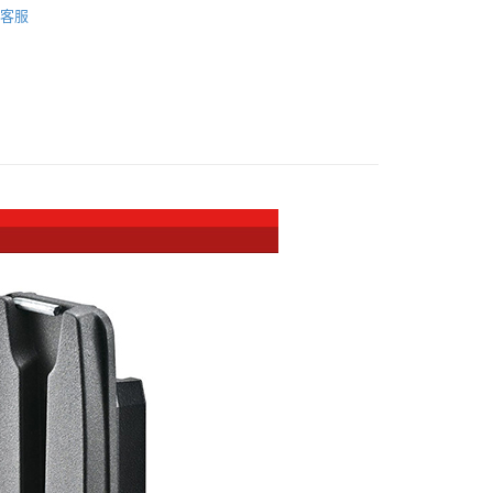
際商業銀行
中國信託商業銀行
業銀行
星展（台灣）商業銀行
客服
業銀行
永豐商業銀行
天信用卡公司
y
材專區｜
支架/提籠/配件
際商業銀行
中國信託商業銀行
業銀行
星展（台灣）商業銀行
天信用卡公司
際商業銀行
中國信託商業銀行
品牌
Manfrotto 總館
天信用卡公司
訂購★★
惠【攝影器材系列】
Manfrotto 攝影配件↘特惠9折
享後付
FTEE先享後付」】
先享後付是「在收到商品之後才付款」的支付方式。 讓您購物簡單
心！
：不需註冊會員、不需綁卡、不需儲值。
：只要手機號碼，簡訊認證，即可結帳。
：先確認商品／服務後，再付款。
EE先享後付」結帳流程】
5，滿NT$399(含以上)免運費
方式選擇「AFTEE先享後付」後，將跳轉至「AFTEE先享後
頁面，進行簡訊認證並確認金額後，即可完成結帳。
市自取
成立數日內，您將收到繳費通知簡訊。
費通知簡訊後14天內，點擊此簡訊中的連結，可透過四大超商
網路銀行／等多元方式進行付款，方視為交易完成。
：結帳手續完成當下不需立刻繳費，但若您需要取消訂單，請聯
查看運費
的店家。未經商家同意取消之訂單仍視為有效，需透過AFTEE