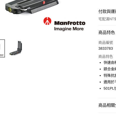
付款與運
宅配滿NT$
付款方式
商品特色
信用卡一
商品編號
3833783
信用卡分
商品特色
3 期 
快速由
6 期 
合作金
鎂合金
華南商
12 期
特殊抗
合作金
上海商
華南商
適用於
合作金
LINE Pay
國泰世
上海商
501PL
華南商
臺灣中
國泰世
Apple Pay
上海商
匯豐（
臺灣中
國泰世
聯邦商
匯豐（
街口支付
臺灣中
商品相關分
元大商
聯邦商
匯豐（
玉山商
悠遊付
元大商
攝影器材
聯邦商