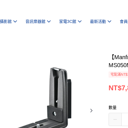
攝影館
音訊樂器館
家電3C館
最新活動
會員
【Man
MS05
宅配滿NT$
NT$7,
數量