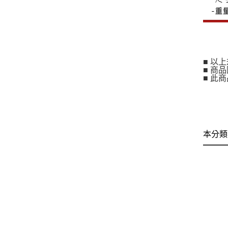
■ 以
■ 商
■ 此
本分類