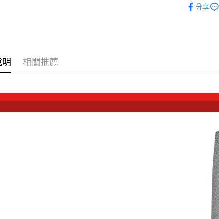
台新國
玉山商
分享
元大商
台灣樂
Google Pa
｜攝影器
台新國
玉山商
台灣樂
台新國
全支付
攝影器材
台灣樂
★★海外
全盈+PAY
說明
相關推薦
✨最新優
AFTEE先
相關說明
【關於「A
ATM付款
AFTEE
便利好安
１．簡單
２．便利
運送方式
３．安心
宅配
【「AFT
每筆NT$7
１．於結帳
付」結帳
付款後門
２．訂單
３．收到繳
免運費
／ATM／
※ 請注意
海外宅配
絡購買商品