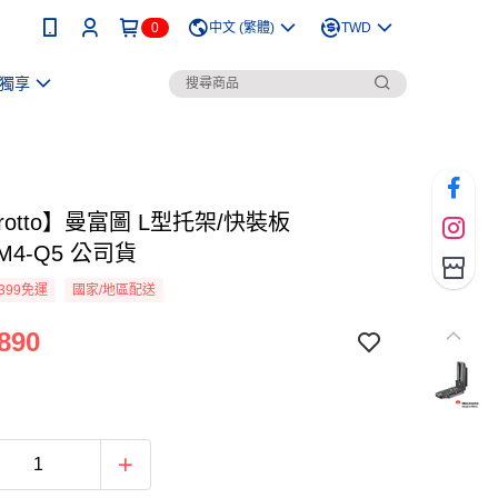
0
中文 (繁體)
TWD
獨享
frotto】曼富圖 L型托架/快裝板
0M4-Q5 公司貨
399免運
國家/地區配送
890