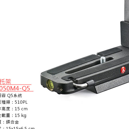
先享後付
※ 交易是
是否繳費成
付客戶支
【注意事
１．透過由
交易，需
求債權轉
２．關於
https://aft
３．未成
「AFTE
任。
４．使用「
即時審查
結果請求
５．嚴禁
形，恩沛
動。