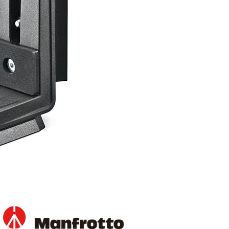
繳納相關費用。
否成功請以「AFTEE先享後付 」之結帳頁面顯示為準，若有關於
功／繳費後需取消欲退款等相關疑問，請聯繫「AFTEE先享後
援中心」
https://netprotections.freshdesk.com/support/home
項】
恩沛科技股份有限公司提供之「AFTEE先享後付」服務完成之
依本服務之必要範圍內提供個人資料，並將交易相關給付款項請
讓予恩沛科技股份有限公司。
個人資料處理事宜，請瀏覽以下網址：
ee.tw/terms/#terms3
年的使用者請事先徵得法定代理人或監護人之同意方可使用
E先享後付」，若未經同意申辦者引起之損失，本公司不負相關責
AFTEE先享後付」時，將依據個別帳號之用戶狀況，依本公司
核予不同之上限額度；若仍有額度不足之情形，本公司將視審查
用戶進行身份認證。
一人註冊多個帳號或使用他人資訊註冊。若發現惡意使用之情
科技股份有限公司將有權停止該用戶之使用額度並採取法律行