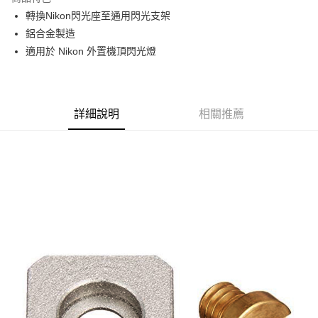
6 期 0 利率 每期
NT$38
21家銀行
合作金庫商業銀行
第一商業銀行
轉換Nikon閃光座至通用閃光支架
華南商業銀行
彰化商業銀行
12 期 0 利率 每期
NT$19
21家銀行
合作金庫商業銀行
第一商業銀行
鋁合金製造
上海商業儲蓄銀行
台北富邦商業銀行
華南商業銀行
彰化商業銀行
合作金庫商業銀行
第一商業銀行
LINE Pay
國泰世華商業銀行
兆豐國際商業銀行
適用於 Nikon 外置機頂閃光燈
上海商業儲蓄銀行
台北富邦商業銀行
華南商業銀行
彰化商業銀行
臺灣中小企業銀行
台中商業銀行
國泰世華商業銀行
兆豐國際商業銀行
Apple Pay
上海商業儲蓄銀行
台北富邦商業銀行
匯豐（台灣）商業銀行
華泰商業銀行
臺灣中小企業銀行
台中商業銀行
國泰世華商業銀行
兆豐國際商業銀行
聯邦商業銀行
遠東國際商業銀行
匯豐（台灣）商業銀行
華泰商業銀行
街口支付
臺灣中小企業銀行
台中商業銀行
元大商業銀行
永豐商業銀行
詳細說明
相關推薦
聯邦商業銀行
遠東國際商業銀行
匯豐（台灣）商業銀行
華泰商業銀行
玉山商業銀行
星展（台灣）商業銀行
悠遊付
元大商業銀行
永豐商業銀行
聯邦商業銀行
遠東國際商業銀行
台新國際商業銀行
中國信託商業銀行
玉山商業銀行
星展（台灣）商業銀行
元大商業銀行
永豐商業銀行
台灣樂天信用卡公司
Google Pay
台新國際商業銀行
中國信託商業銀行
玉山商業銀行
星展（台灣）商業銀行
台灣樂天信用卡公司
台新國際商業銀行
中國信託商業銀行
全支付
台灣樂天信用卡公司
全盈+PAY
AFTEE先享後付
相關說明
【關於「AFTEE先享後付」】
ATM付款
AFTEE先享後付是「在收到商品之後才付款」的支付方式。 讓您購物簡單
便利好安心！
１．簡單：不需註冊會員、不需綁卡、不需儲值。
運送方式