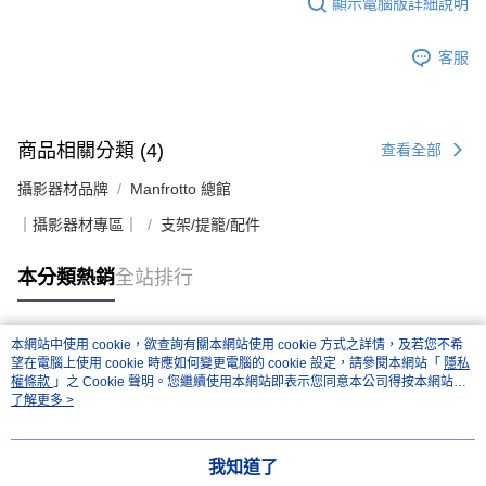
顯示電腦版詳細說明
４．使用「AFTEE先享後付」時，將依據個別帳號之用戶狀況，依本公司即
時審查核予不同之上限額度；若仍有額度不足之情形，本公司將視審查結果
請求用戶進行身份認證。
客服
５．嚴禁一人註冊多個帳號或使用他人資訊註冊。若發現惡意使用之情形，
恩沛科技股份有限公司將有權停止該用戶之使用額度並採取法律行動。
商品相關分類 (4)
查看全部
攝影器材品牌
Manfrotto 總館
｜攝影器材專區｜
支架/提籠/配件
本分類熱銷
全站排行
本網站中使用 cookie，欲查詢有關本網站使用 cookie 方式之詳情，及若您不希
熱門標籤
望在電腦上使用 cookie 時應如何變更電腦的 cookie 設定，請參閱本網站「
隱私
權條款
」之 Cookie 聲明。您繼續使用本網站即表示您同意本公司得按本網站使
用條款之 Cookie 聲明使用 cookie。
了解更多 >
我知道了