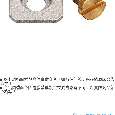
２．便利：只要手機號碼，簡訊認證，即可結帳。
３．安心：先確認商品／服務後，再付款。
宅配
每筆NT$75，滿NT$399(含以上)免運費
【「AFTEE先享後付」結帳流程】
１．於結帳方式選擇「AFTEE先享後付」後，將跳轉至「AFTEE先享後付」
付款後門市自取
結帳頁面，進行簡訊認證並確認金額後，即可完成結帳。
２．訂單成立數日內，您將收到繳費通知簡訊。
免運費
３．收到繳費通知簡訊後14天內，點擊此簡訊中的連結，可透過四大超商／
ATM／網路銀行／等多元方式進行付款，方視為交易完成。
海外宅配
查看運費
※ 請注意：結帳手續完成當下不需立刻繳費，但若您需要取消訂單，請聯絡
購買商品的店家。未經商家同意取消之訂單仍視為有效，需透過AFTEE先享
後付繳納相關費用。
※ 交易是否成功請以「AFTEE先享後付 」之結帳頁面顯示為準，若有關於
是否繳費成功／繳費後需取消欲退款等相關疑問，請聯繫「AFTEE先享後付
客戶支援中心」
https://netprotections.freshdesk.com/support/home
【注意事項】
１．透過由恩沛科技股份有限公司提供之「AFTEE先享後付」服務完成之交
■ 以上規格圖樣與附件僅供參考，如有任何說明錯誤依原廠公告
為主！
易，需依本服務之必要範圍內提供個人資料，並將交易相關給付款項請求債
■ 商品圖檔顏色因電腦螢幕設定差異會略有不同，以實際商品顏
權轉讓予恩沛科技股份有限公司。
色為準！
２．關於個人資料處理事宜，請瀏覽以下網址：
https://aftee.tw/terms/#terms3
３．未成年的使用者請事先徵得法定代理人或監護人之同意方可使用
「AFTEE先享後付」，若未經同意申辦者引起之損失，本公司不負相關責
任。