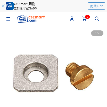
CSEmart 購物
開啟APP
立刻使用官方APP
0
1
/
2