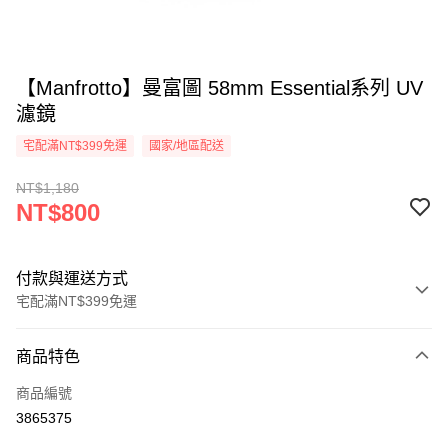
【Manfrotto】曼富圖 58mm Essential系列 UV
濾鏡
宅配滿NT$399免運
國家/地區配送
NT$1,180
NT$800
付款與運送方式
宅配滿NT$399免運
付款方式
商品特色
信用卡一次付款
商品編號
信用卡分期付款
3865375
3 期 0 利率 每期
NT$266
21家銀行