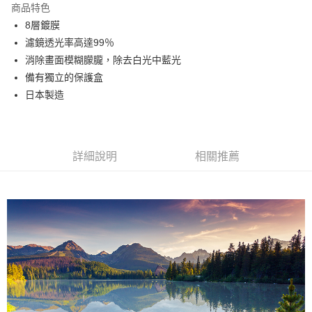
商品特色
6 期 0 利率 每期
NT$133
21家銀行
合作金庫商業銀行
第一商業銀行
8層鍍膜
華南商業銀行
彰化商業銀行
12 期 0 利率 每期
NT$66
21家銀行
合作金庫商業銀行
第一商業銀行
濾鏡透光率高達99％
上海商業儲蓄銀行
台北富邦商業銀行
華南商業銀行
彰化商業銀行
合作金庫商業銀行
第一商業銀行
LINE Pay
國泰世華商業銀行
兆豐國際商業銀行
消除畫面模糊朦朧，除去白光中藍光
上海商業儲蓄銀行
台北富邦商業銀行
華南商業銀行
彰化商業銀行
臺灣中小企業銀行
台中商業銀行
備有獨立的保護盒
國泰世華商業銀行
兆豐國際商業銀行
Apple Pay
上海商業儲蓄銀行
台北富邦商業銀行
匯豐（台灣）商業銀行
華泰商業銀行
臺灣中小企業銀行
台中商業銀行
日本製造
國泰世華商業銀行
兆豐國際商業銀行
聯邦商業銀行
遠東國際商業銀行
匯豐（台灣）商業銀行
華泰商業銀行
街口支付
臺灣中小企業銀行
台中商業銀行
元大商業銀行
永豐商業銀行
聯邦商業銀行
遠東國際商業銀行
匯豐（台灣）商業銀行
華泰商業銀行
玉山商業銀行
星展（台灣）商業銀行
悠遊付
元大商業銀行
永豐商業銀行
聯邦商業銀行
遠東國際商業銀行
台新國際商業銀行
中國信託商業銀行
玉山商業銀行
星展（台灣）商業銀行
詳細說明
相關推薦
元大商業銀行
永豐商業銀行
台灣樂天信用卡公司
Google Pay
台新國際商業銀行
中國信託商業銀行
玉山商業銀行
星展（台灣）商業銀行
台灣樂天信用卡公司
台新國際商業銀行
中國信託商業銀行
全支付
台灣樂天信用卡公司
全盈+PAY
AFTEE先享後付
相關說明
【關於「AFTEE先享後付」】
ATM付款
AFTEE先享後付是「在收到商品之後才付款」的支付方式。 讓您購物簡單
便利好安心！
１．簡單：不需註冊會員、不需綁卡、不需儲值。