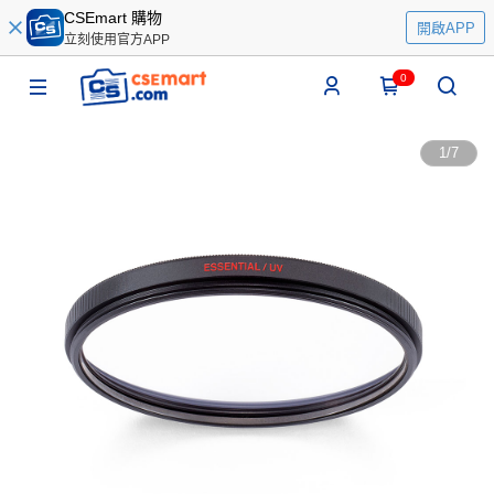
CSEmart 購物
開啟APP
立刻使用官方APP
0
1
/
7