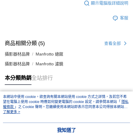
顯示電腦版詳細說明
客服
商品相關分類 (5)
查看全部
攝影器材品牌
Manfrotto 總館
攝影器材品牌
Manfrotto 濾鏡
本分類熱銷
全站排行
本網站中使用 cookie，欲查詢有關本網站使用 cookie 方式之詳情，及若您不希
熱門標籤
望在電腦上使用 cookie 時應如何變更電腦的 cookie 設定，請參閱本網站「
隱私
權條款
」之 Cookie 聲明。您繼續使用本網站即表示您同意本公司得按本網站使
用條款之 Cookie 聲明使用 cookie。
了解更多 >
我知道了