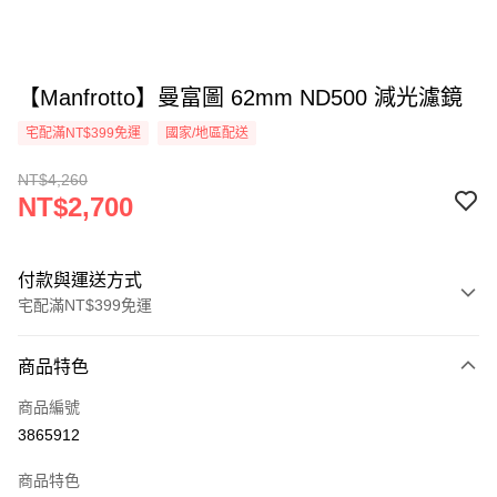
【Manfrotto】曼富圖 62mm ND500 減光濾鏡
宅配滿NT$399免運
國家/地區配送
NT$4,260
NT$2,700
付款與運送方式
宅配滿NT$399免運
付款方式
商品特色
信用卡一次付款
商品編號
信用卡分期付款
3865912
3 期 0 利率 每期
NT$900
21家銀行
商品特色
6 期 0 利率 每期
NT$450
21家銀行
合作金庫商業銀行
第一商業銀行