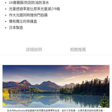
16層鍍膜/防刮防油防潑水
華南商業銀行
彰化商業銀行
12 期 0 利率 每期
NT$225
21家銀行
合作金庫商業銀行
第一商業銀行
光量透過率是比原來光量減少9級
上海商業儲蓄銀行
台北富邦商業銀行
華南商業銀行
彰化商業銀行
合作金庫商業銀行
第一商業銀行
LINE Pay
國泰世華商業銀行
兆豐國際商業銀行
作大光圈同時慢快門拍攝
上海商業儲蓄銀行
台北富邦商業銀行
華南商業銀行
彰化商業銀行
臺灣中小企業銀行
台中商業銀行
備有獨立的保護盒
國泰世華商業銀行
兆豐國際商業銀行
Apple Pay
上海商業儲蓄銀行
台北富邦商業銀行
匯豐（台灣）商業銀行
華泰商業銀行
臺灣中小企業銀行
台中商業銀行
日本製造
國泰世華商業銀行
兆豐國際商業銀行
聯邦商業銀行
遠東國際商業銀行
匯豐（台灣）商業銀行
華泰商業銀行
街口支付
臺灣中小企業銀行
台中商業銀行
元大商業銀行
永豐商業銀行
聯邦商業銀行
遠東國際商業銀行
匯豐（台灣）商業銀行
華泰商業銀行
玉山商業銀行
星展（台灣）商業銀行
悠遊付
元大商業銀行
永豐商業銀行
聯邦商業銀行
遠東國際商業銀行
台新國際商業銀行
中國信託商業銀行
玉山商業銀行
星展（台灣）商業銀行
詳細說明
相關推薦
元大商業銀行
永豐商業銀行
台灣樂天信用卡公司
Google Pay
台新國際商業銀行
中國信託商業銀行
玉山商業銀行
星展（台灣）商業銀行
台灣樂天信用卡公司
台新國際商業銀行
中國信託商業銀行
全支付
台灣樂天信用卡公司
全盈+PAY
AFTEE先享後付
相關說明
【關於「AFTEE先享後付」】
ATM付款
AFTEE先享後付是「在收到商品之後才付款」的支付方式。 讓您購物簡單
便利好安心！
１．簡單：不需註冊會員、不需綁卡、不需儲值。
運送方式
２．便利：只要手機號碼，簡訊認證，即可結帳。