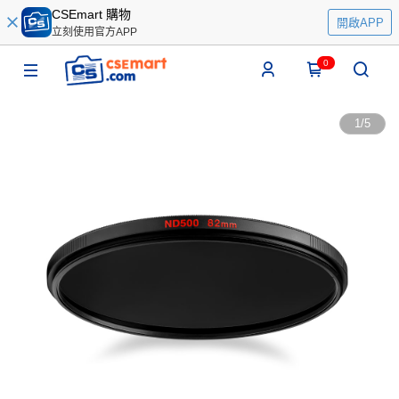
CSEmart 購物
開啟APP
立刻使用官方APP
0
1
/
5