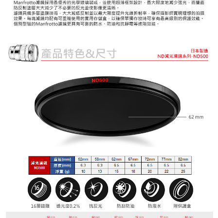
３．安心：先確認商品／服務後，再付款。
宅配
每筆NT$75，滿NT$399(含以上)免運費
【「AFTEE先享後付」結帳流程】
１．於結帳方式選擇「AFTEE先享後付」後，將跳轉至「AFTEE先享後付」
付款後門市自取
結帳頁面，進行簡訊認證並確認金額後，即可完成結帳。
２．訂單成立數日內，您將收到繳費通知簡訊。
免運費
３．收到繳費通知簡訊後14天內，點擊此簡訊中的連結，可透過四大超商／
ATM／網路銀行／等多元方式進行付款，方視為交易完成。
海外宅配
查看運費
※ 請注意：結帳手續完成當下不需立刻繳費，但若您需要取消訂單，請聯絡
購買商品的店家。未經商家同意取消之訂單仍視為有效，需透過AFTEE先享
後付繳納相關費用。
※ 交易是否成功請以「AFTEE先享後付 」之結帳頁面顯示為準，若有關於
是否繳費成功／繳費後需取消欲退款等相關疑問，請聯繫「AFTEE先享後付
客戶支援中心」
https://netprotections.freshdesk.com/support/home
【注意事項】
１．透過由恩沛科技股份有限公司提供之「AFTEE先享後付」服務完成之交
易，需依本服務之必要範圍內提供個人資料，並將交易相關給付款項請求債
權轉讓予恩沛科技股份有限公司。
２．關於個人資料處理事宜，請瀏覽以下網址：
https://aftee.tw/terms/#terms3
３．未成年的使用者請事先徵得法定代理人或監護人之同意方可使用
「AFTEE先享後付」，若未經同意申辦者引起之損失，本公司不負相關責
任。
４．使用「AFTEE先享後付」時，將依據個別帳號之用戶狀況，依本公司即