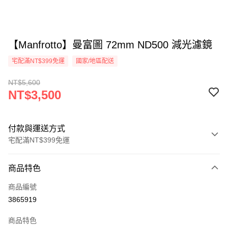
【Manfrotto】曼富圖 72mm ND500 減光濾鏡
宅配滿NT$399免運
國家/地區配送
NT$5,600
NT$3,500
付款與運送方式
宅配滿NT$399免運
付款方式
商品特色
信用卡一次付款
商品編號
信用卡分期付款
3865919
3 期 0 利率 每期
NT$1,166
21家銀行
商品特色
6 期 0 利率 每期
NT$583
21家銀行
合作金庫商業銀行
第一商業銀行