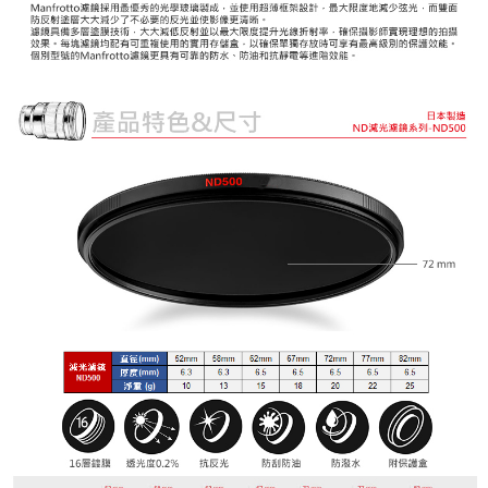
３．安心：先確認商品／服務後，再付款。
宅配
每筆NT$75，滿NT$399(含以上)免運費
【「AFTEE先享後付」結帳流程】
１．於結帳方式選擇「AFTEE先享後付」後，將跳轉至「AFTEE先享後付」
付款後門市自取
結帳頁面，進行簡訊認證並確認金額後，即可完成結帳。
２．訂單成立數日內，您將收到繳費通知簡訊。
免運費
３．收到繳費通知簡訊後14天內，點擊此簡訊中的連結，可透過四大超商／
ATM／網路銀行／等多元方式進行付款，方視為交易完成。
海外宅配
查看運費
※ 請注意：結帳手續完成當下不需立刻繳費，但若您需要取消訂單，請聯絡
購買商品的店家。未經商家同意取消之訂單仍視為有效，需透過AFTEE先享
後付繳納相關費用。
※ 交易是否成功請以「AFTEE先享後付 」之結帳頁面顯示為準，若有關於
是否繳費成功／繳費後需取消欲退款等相關疑問，請聯繫「AFTEE先享後付
客戶支援中心」
https://netprotections.freshdesk.com/support/home
【注意事項】
１．透過由恩沛科技股份有限公司提供之「AFTEE先享後付」服務完成之交
易，需依本服務之必要範圍內提供個人資料，並將交易相關給付款項請求債
權轉讓予恩沛科技股份有限公司。
２．關於個人資料處理事宜，請瀏覽以下網址：
https://aftee.tw/terms/#terms3
３．未成年的使用者請事先徵得法定代理人或監護人之同意方可使用
「AFTEE先享後付」，若未經同意申辦者引起之損失，本公司不負相關責
任。
４．使用「AFTEE先享後付」時，將依據個別帳號之用戶狀況，依本公司即