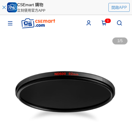
CSEmart 購物
開啟APP
立刻使用官方APP
0
1
/
5