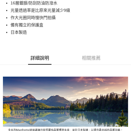
16層鍍膜/防刮防油防潑水
華南商業銀行
彰化商業銀行
12 期 0 利率 每期
NT$291
21家銀行
合作金庫商業銀行
第一商業銀行
光量透過率是比原來光量減少9級
上海商業儲蓄銀行
台北富邦商業銀行
華南商業銀行
彰化商業銀行
合作金庫商業銀行
第一商業銀行
LINE Pay
國泰世華商業銀行
兆豐國際商業銀行
作大光圈同時慢快門拍攝
上海商業儲蓄銀行
台北富邦商業銀行
華南商業銀行
彰化商業銀行
臺灣中小企業銀行
台中商業銀行
備有獨立的保護盒
國泰世華商業銀行
兆豐國際商業銀行
Apple Pay
上海商業儲蓄銀行
台北富邦商業銀行
匯豐（台灣）商業銀行
華泰商業銀行
臺灣中小企業銀行
台中商業銀行
日本製造
國泰世華商業銀行
兆豐國際商業銀行
聯邦商業銀行
遠東國際商業銀行
匯豐（台灣）商業銀行
華泰商業銀行
街口支付
臺灣中小企業銀行
台中商業銀行
元大商業銀行
永豐商業銀行
聯邦商業銀行
遠東國際商業銀行
匯豐（台灣）商業銀行
華泰商業銀行
玉山商業銀行
星展（台灣）商業銀行
悠遊付
元大商業銀行
永豐商業銀行
聯邦商業銀行
遠東國際商業銀行
台新國際商業銀行
中國信託商業銀行
玉山商業銀行
星展（台灣）商業銀行
詳細說明
相關推薦
元大商業銀行
永豐商業銀行
台灣樂天信用卡公司
Google Pay
台新國際商業銀行
中國信託商業銀行
玉山商業銀行
星展（台灣）商業銀行
台灣樂天信用卡公司
台新國際商業銀行
中國信託商業銀行
全支付
台灣樂天信用卡公司
全盈+PAY
AFTEE先享後付
相關說明
【關於「AFTEE先享後付」】
ATM付款
AFTEE先享後付是「在收到商品之後才付款」的支付方式。 讓您購物簡單
便利好安心！
１．簡單：不需註冊會員、不需綁卡、不需儲值。
運送方式
２．便利：只要手機號碼，簡訊認證，即可結帳。