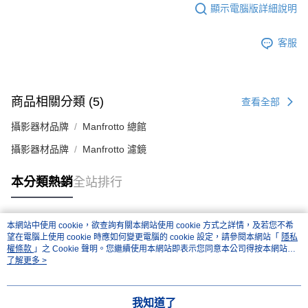
顯示電腦版詳細說明
客服
商品相關分類 (5)
查看全部
攝影器材品牌
Manfrotto 總館
攝影器材品牌
Manfrotto 濾鏡
本分類熱銷
全站排行
本網站中使用 cookie，欲查詢有關本網站使用 cookie 方式之詳情，及若您不希
熱門標籤
望在電腦上使用 cookie 時應如何變更電腦的 cookie 設定，請參閱本網站「
隱私
權條款
」之 Cookie 聲明。您繼續使用本網站即表示您同意本公司得按本網站使
用條款之 Cookie 聲明使用 cookie。
了解更多 >
我知道了