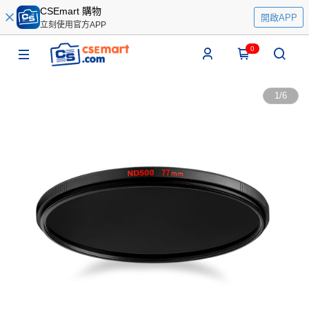
CSEmart 購物
開啟APP
立刻使用官方APP
0
1
/
6