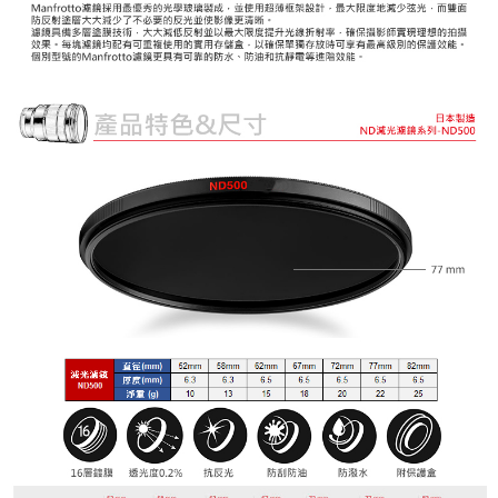
３．安心：先確認商品／服務後，再付款。
宅配
每筆NT$75，滿NT$399(含以上)免運費
【「AFTEE先享後付」結帳流程】
１．於結帳方式選擇「AFTEE先享後付」後，將跳轉至「AFTEE先享後付」
付款後門市自取
結帳頁面，進行簡訊認證並確認金額後，即可完成結帳。
２．訂單成立數日內，您將收到繳費通知簡訊。
免運費
３．收到繳費通知簡訊後14天內，點擊此簡訊中的連結，可透過四大超商／
ATM／網路銀行／等多元方式進行付款，方視為交易完成。
海外宅配
查看運費
※ 請注意：結帳手續完成當下不需立刻繳費，但若您需要取消訂單，請聯絡
購買商品的店家。未經商家同意取消之訂單仍視為有效，需透過AFTEE先享
後付繳納相關費用。
※ 交易是否成功請以「AFTEE先享後付 」之結帳頁面顯示為準，若有關於
是否繳費成功／繳費後需取消欲退款等相關疑問，請聯繫「AFTEE先享後付
客戶支援中心」
https://netprotections.freshdesk.com/support/home
【注意事項】
１．透過由恩沛科技股份有限公司提供之「AFTEE先享後付」服務完成之交
易，需依本服務之必要範圍內提供個人資料，並將交易相關給付款項請求債
權轉讓予恩沛科技股份有限公司。
２．關於個人資料處理事宜，請瀏覽以下網址：
https://aftee.tw/terms/#terms3
３．未成年的使用者請事先徵得法定代理人或監護人之同意方可使用
「AFTEE先享後付」，若未經同意申辦者引起之損失，本公司不負相關責
任。
４．使用「AFTEE先享後付」時，將依據個別帳號之用戶狀況，依本公司即