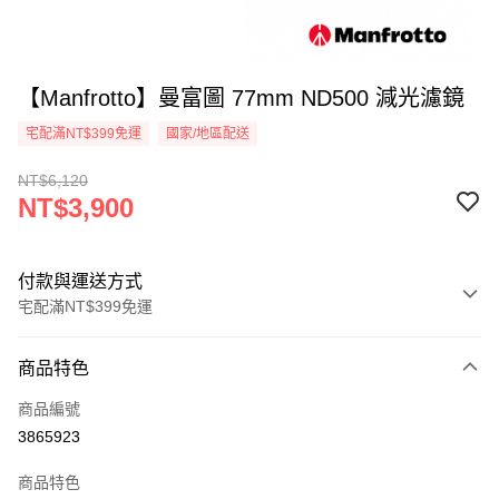
【Manfrotto】曼富圖 77mm ND500 減光濾鏡
宅配滿NT$399免運
國家/地區配送
NT$6,120
NT$3,900
付款與運送方式
宅配滿NT$399免運
付款方式
商品特色
信用卡一次付款
商品編號
信用卡分期付款
3865923
3 期 0 利率 每期
NT$1,300
21家銀行
商品特色
6 期 0 利率 每期
NT$650
21家銀行
合作金庫商業銀行
第一商業銀行