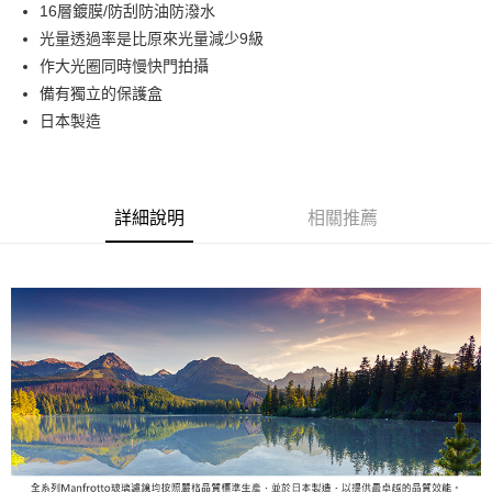
16層鍍膜/防刮防油防潑水
華南商業銀行
彰化商業銀行
12 期 0 利率 每期
NT$325
21家銀行
合作金庫商業銀行
第一商業銀行
光量透過率是比原來光量減少9級
上海商業儲蓄銀行
台北富邦商業銀行
華南商業銀行
彰化商業銀行
合作金庫商業銀行
第一商業銀行
LINE Pay
國泰世華商業銀行
兆豐國際商業銀行
作大光圈同時慢快門拍攝
上海商業儲蓄銀行
台北富邦商業銀行
華南商業銀行
彰化商業銀行
臺灣中小企業銀行
台中商業銀行
備有獨立的保護盒
國泰世華商業銀行
兆豐國際商業銀行
Apple Pay
上海商業儲蓄銀行
台北富邦商業銀行
匯豐（台灣）商業銀行
華泰商業銀行
臺灣中小企業銀行
台中商業銀行
日本製造
國泰世華商業銀行
兆豐國際商業銀行
聯邦商業銀行
遠東國際商業銀行
匯豐（台灣）商業銀行
華泰商業銀行
街口支付
臺灣中小企業銀行
台中商業銀行
元大商業銀行
永豐商業銀行
聯邦商業銀行
遠東國際商業銀行
匯豐（台灣）商業銀行
華泰商業銀行
玉山商業銀行
星展（台灣）商業銀行
悠遊付
元大商業銀行
永豐商業銀行
聯邦商業銀行
遠東國際商業銀行
台新國際商業銀行
中國信託商業銀行
玉山商業銀行
星展（台灣）商業銀行
詳細說明
相關推薦
元大商業銀行
永豐商業銀行
台灣樂天信用卡公司
Google Pay
台新國際商業銀行
中國信託商業銀行
玉山商業銀行
星展（台灣）商業銀行
台灣樂天信用卡公司
台新國際商業銀行
中國信託商業銀行
全支付
台灣樂天信用卡公司
全盈+PAY
AFTEE先享後付
相關說明
【關於「AFTEE先享後付」】
ATM付款
AFTEE先享後付是「在收到商品之後才付款」的支付方式。 讓您購物簡單
便利好安心！
１．簡單：不需註冊會員、不需綁卡、不需儲值。
運送方式
２．便利：只要手機號碼，簡訊認證，即可結帳。