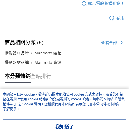
顯示電腦版詳細說明
客服
商品相關分類 (5)
查看全部
攝影器材品牌
Manfrotto 總館
攝影器材品牌
Manfrotto 濾鏡
本分類熱銷
全站排行
本網站中使用 cookie，欲查詢有關本網站使用 cookie 方式之詳情，及若您不希
熱門標籤
望在電腦上使用 cookie 時應如何變更電腦的 cookie 設定，請參閱本網站「
隱私
權條款
」之 Cookie 聲明。您繼續使用本網站即表示您同意本公司得按本網站使
用條款之 Cookie 聲明使用 cookie。
了解更多 >
我知道了