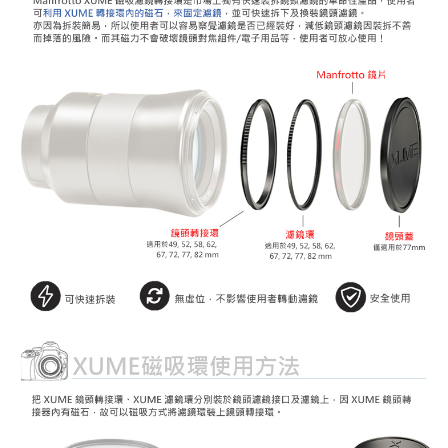
https://aftee.tw/terms/#terms3
３．未成年的使用者請事先徵得法定代理人或監護人之同意方可使用
「AFTEE先享後付」，若未經同意申辦者引起之損失，本公司不負相關責
任。
４．使用「AFTEE先享後付」時，將依據個別帳號之用戶狀況，依本公司即
時審查核予不同之上限額度；若仍有額度不足之情形，本公司將視審查結果
請求用戶進行身份認證。
５．嚴禁一人註冊多個帳號或使用他人資訊註冊。若發現惡意使用之情形，
恩沛科技股份有限公司將有權停止該用戶之使用額度並採取法律行動。