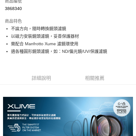
商品編號
信用卡分期付款
3868340
3 期 0 利率 每期
NT$366
21家銀行
商品特色
6 期 0 利率 每期
NT$183
21家銀行
合作金庫商業銀行
第一商業銀行
不論方向，隨時轉換鏡頭濾鏡
華南商業銀行
彰化商業銀行
12 期 0 利率 每期
NT$91
21家銀行
合作金庫商業銀行
第一商業銀行
以磁力安裝鏡頭濾鏡，妥善保護器材
上海商業儲蓄銀行
台北富邦商業銀行
華南商業銀行
彰化商業銀行
合作金庫商業銀行
第一商業銀行
LINE Pay
國泰世華商業銀行
兆豐國際商業銀行
需配合 Manfrotto Xume 濾鏡環使用
上海商業儲蓄銀行
台北富邦商業銀行
華南商業銀行
彰化商業銀行
臺灣中小企業銀行
台中商業銀行
適各種圓形鏡頭濾鏡，如：ND/偏光鏡/UV/保護濾鏡
國泰世華商業銀行
兆豐國際商業銀行
Apple Pay
上海商業儲蓄銀行
台北富邦商業銀行
匯豐（台灣）商業銀行
華泰商業銀行
臺灣中小企業銀行
台中商業銀行
國泰世華商業銀行
兆豐國際商業銀行
聯邦商業銀行
遠東國際商業銀行
匯豐（台灣）商業銀行
華泰商業銀行
街口支付
臺灣中小企業銀行
台中商業銀行
元大商業銀行
永豐商業銀行
聯邦商業銀行
遠東國際商業銀行
匯豐（台灣）商業銀行
華泰商業銀行
玉山商業銀行
星展（台灣）商業銀行
悠遊付
元大商業銀行
永豐商業銀行
詳細說明
相關推薦
聯邦商業銀行
遠東國際商業銀行
台新國際商業銀行
中國信託商業銀行
玉山商業銀行
星展（台灣）商業銀行
元大商業銀行
永豐商業銀行
台灣樂天信用卡公司
Google Pay
台新國際商業銀行
中國信託商業銀行
玉山商業銀行
星展（台灣）商業銀行
台灣樂天信用卡公司
台新國際商業銀行
中國信託商業銀行
全支付
台灣樂天信用卡公司
全盈+PAY
AFTEE先享後付
相關說明