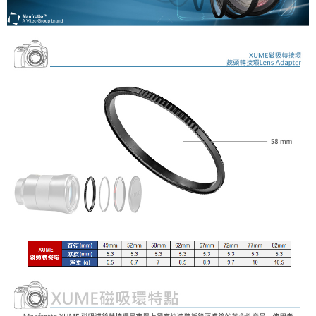
【關於「AFTEE先享後付」】
ATM付款
AFTEE先享後付是「在收到商品之後才付款」的支付方式。 讓您購物簡單
便利好安心！
１．簡單：不需註冊會員、不需綁卡、不需儲值。
運送方式
２．便利：只要手機號碼，簡訊認證，即可結帳。
３．安心：先確認商品／服務後，再付款。
宅配
每筆NT$75，滿NT$399(含以上)免運費
【「AFTEE先享後付」結帳流程】
１．於結帳方式選擇「AFTEE先享後付」後，將跳轉至「AFTEE先享後付」
付款後門市自取
結帳頁面，進行簡訊認證並確認金額後，即可完成結帳。
２．訂單成立數日內，您將收到繳費通知簡訊。
免運費
３．收到繳費通知簡訊後14天內，點擊此簡訊中的連結，可透過四大超商／
ATM／網路銀行／等多元方式進行付款，方視為交易完成。
海外宅配
查看運費
※ 請注意：結帳手續完成當下不需立刻繳費，但若您需要取消訂單，請聯絡
購買商品的店家。未經商家同意取消之訂單仍視為有效，需透過AFTEE先享
後付繳納相關費用。
※ 交易是否成功請以「AFTEE先享後付 」之結帳頁面顯示為準，若有關於
是否繳費成功／繳費後需取消欲退款等相關疑問，請聯繫「AFTEE先享後付
客戶支援中心」
https://netprotections.freshdesk.com/support/home
【注意事項】
１．透過由恩沛科技股份有限公司提供之「AFTEE先享後付」服務完成之交
易，需依本服務之必要範圍內提供個人資料，並將交易相關給付款項請求債
權轉讓予恩沛科技股份有限公司。
２．關於個人資料處理事宜，請瀏覽以下網址：