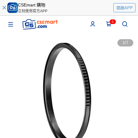
CSEmart 購物
開啟APP
立刻使用官方APP
0
1
/
7