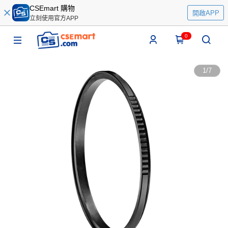
CSEmart 購物
開啟APP
立刻使用官方APP
0
1
/
7