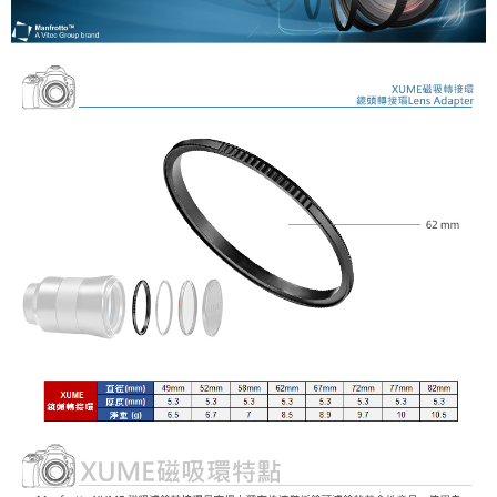
【關於「AFTEE先享後付」】
ATM付款
AFTEE先享後付是「在收到商品之後才付款」的支付方式。 讓您購物簡單
便利好安心！
１．簡單：不需註冊會員、不需綁卡、不需儲值。
運送方式
２．便利：只要手機號碼，簡訊認證，即可結帳。
３．安心：先確認商品／服務後，再付款。
宅配
每筆NT$75，滿NT$399(含以上)免運費
【「AFTEE先享後付」結帳流程】
１．於結帳方式選擇「AFTEE先享後付」後，將跳轉至「AFTEE先享後付」
付款後門市自取
結帳頁面，進行簡訊認證並確認金額後，即可完成結帳。
２．訂單成立數日內，您將收到繳費通知簡訊。
免運費
３．收到繳費通知簡訊後14天內，點擊此簡訊中的連結，可透過四大超商／
ATM／網路銀行／等多元方式進行付款，方視為交易完成。
海外宅配
查看運費
※ 請注意：結帳手續完成當下不需立刻繳費，但若您需要取消訂單，請聯絡
購買商品的店家。未經商家同意取消之訂單仍視為有效，需透過AFTEE先享
後付繳納相關費用。
※ 交易是否成功請以「AFTEE先享後付 」之結帳頁面顯示為準，若有關於
是否繳費成功／繳費後需取消欲退款等相關疑問，請聯繫「AFTEE先享後付
客戶支援中心」
https://netprotections.freshdesk.com/support/home
【注意事項】
１．透過由恩沛科技股份有限公司提供之「AFTEE先享後付」服務完成之交
易，需依本服務之必要範圍內提供個人資料，並將交易相關給付款項請求債
權轉讓予恩沛科技股份有限公司。
２．關於個人資料處理事宜，請瀏覽以下網址：