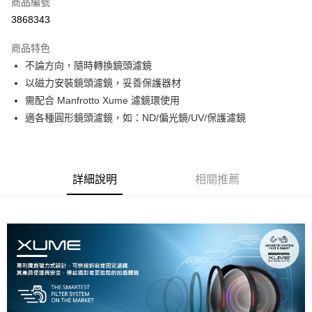
商品編號
信用卡分期付款
3868343
3 期 0 利率 每期
NT$366
21家銀行
商品特色
6 期 0 利率 每期
NT$183
21家銀行
合作金庫商業銀行
第一商業銀行
不論方向，隨時轉換鏡頭濾鏡
華南商業銀行
彰化商業銀行
12 期 0 利率 每期
NT$91
21家銀行
合作金庫商業銀行
第一商業銀行
以磁力安裝鏡頭濾鏡，妥善保護器材
上海商業儲蓄銀行
台北富邦商業銀行
華南商業銀行
彰化商業銀行
合作金庫商業銀行
第一商業銀行
LINE Pay
國泰世華商業銀行
兆豐國際商業銀行
需配合 Manfrotto Xume 濾鏡環使用
上海商業儲蓄銀行
台北富邦商業銀行
華南商業銀行
彰化商業銀行
臺灣中小企業銀行
台中商業銀行
適各種圓形鏡頭濾鏡，如：ND/偏光鏡/UV/保護濾鏡
國泰世華商業銀行
兆豐國際商業銀行
Apple Pay
上海商業儲蓄銀行
台北富邦商業銀行
匯豐（台灣）商業銀行
華泰商業銀行
臺灣中小企業銀行
台中商業銀行
國泰世華商業銀行
兆豐國際商業銀行
聯邦商業銀行
遠東國際商業銀行
匯豐（台灣）商業銀行
華泰商業銀行
街口支付
臺灣中小企業銀行
台中商業銀行
元大商業銀行
永豐商業銀行
聯邦商業銀行
遠東國際商業銀行
匯豐（台灣）商業銀行
華泰商業銀行
玉山商業銀行
星展（台灣）商業銀行
悠遊付
元大商業銀行
永豐商業銀行
詳細說明
相關推薦
聯邦商業銀行
遠東國際商業銀行
台新國際商業銀行
中國信託商業銀行
玉山商業銀行
星展（台灣）商業銀行
元大商業銀行
永豐商業銀行
台灣樂天信用卡公司
Google Pay
台新國際商業銀行
中國信託商業銀行
玉山商業銀行
星展（台灣）商業銀行
台灣樂天信用卡公司
台新國際商業銀行
中國信託商業銀行
全支付
台灣樂天信用卡公司
全盈+PAY
AFTEE先享後付
相關說明