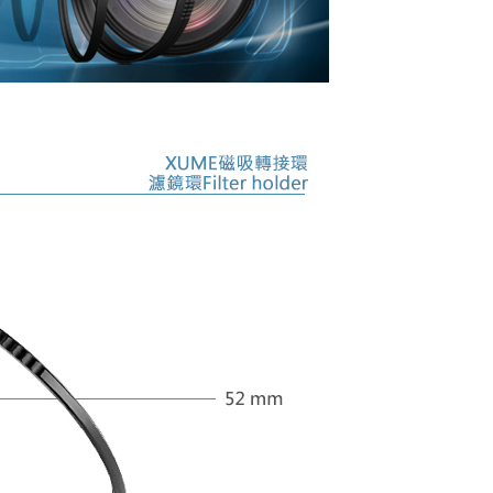
網路銀行／等多元方式進行付款，方視為交易完成。
：結帳手續完成當下不需立刻繳費，但若您需要取消訂單，請聯
查看運費
的店家。未經商家同意取消之訂單仍視為有效，需透過AFTEE
繳納相關費用。
否成功請以「AFTEE先享後付 」之結帳頁面顯示為準，若有關於
功／繳費後需取消欲退款等相關疑問，請聯繫「AFTEE先享後
援中心」
https://netprotections.freshdesk.com/support/home
項】
恩沛科技股份有限公司提供之「AFTEE先享後付」服務完成之
依本服務之必要範圍內提供個人資料，並將交易相關給付款項請
讓予恩沛科技股份有限公司。
個人資料處理事宜，請瀏覽以下網址：
ee.tw/terms/#terms3
年的使用者請事先徵得法定代理人或監護人之同意方可使用
E先享後付」，若未經同意申辦者引起之損失，本公司不負相關責
AFTEE先享後付」時，將依據個別帳號之用戶狀況，依本公司
核予不同之上限額度；若仍有額度不足之情形，本公司將視審查
用戶進行身份認證。
一人註冊多個帳號或使用他人資訊註冊。若發現惡意使用之情
科技股份有限公司將有權停止該用戶之使用額度並採取法律行