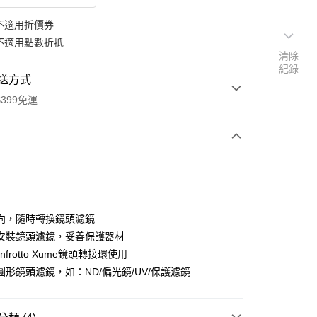
不適用折價券
不適用點數折抵
清除
紀錄
送方式
399免運
次付款
期付款
0 利率 每期
NT$140
21家銀行
向，隨時轉換鏡頭濾鏡
0 利率 每期
NT$70
21家銀行
庫商業銀行
第一商業銀行
安裝鏡頭濾鏡，妥善保護器材
業銀行
彰化商業銀行
 0 利率 每期
NT$35
21家銀行
nfrotto Xume鏡頭轉接環使用
庫商業銀行
第一商業銀行
業儲蓄銀行
台北富邦商業銀行
業銀行
彰化商業銀行
圓形鏡頭濾鏡，如：ND/偏光鏡/UV/保護濾鏡
庫商業銀行
第一商業銀行
華商業銀行
兆豐國際商業銀行
業儲蓄銀行
台北富邦商業銀行
業銀行
彰化商業銀行
小企業銀行
台中商業銀行
華商業銀行
兆豐國際商業銀行
業儲蓄銀行
台北富邦商業銀行
台灣）商業銀行
華泰商業銀行
小企業銀行
台中商業銀行