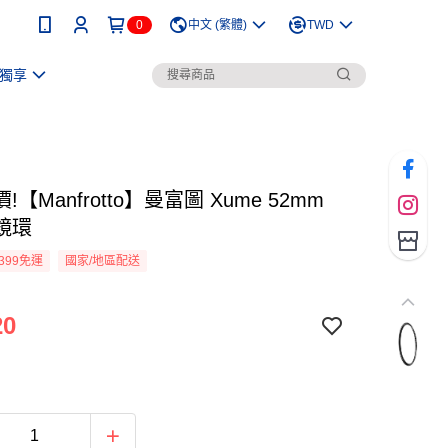
0
中文 (繁體)
TWD
獨享
!【Manfrotto】曼富圖 Xume 52mm
鏡環
399免運
國家/地區配送
20