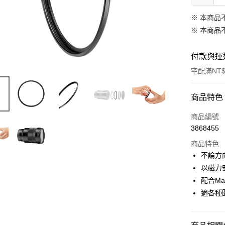
※ 本商品
※ 本商品
付款與運
宅配滿NT$
付款方式
商品特色
信用卡一
商品編號
3868455
信用卡分
商品特色
3 期 
不論方
6 期 
合作金
以磁力
華南商
12 期
配合Ma
合作金
上海商
華南商
適各種
合作金
LINE Pay
國泰世
上海商
華南商
臺灣中
國泰世
Apple Pay
上海商
匯豐（
臺灣中