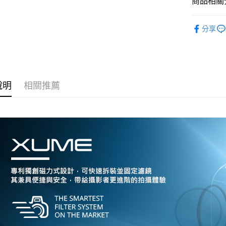
商品相關分
國泰世
聯邦商
匯豐（
街口支付
臺灣中
元大商
聯邦商
攝影器材
匯豐（
玉山商
悠遊付
分享
元大商
聯邦商
台新國
攝影器材
玉山商
元大商
台灣樂
Google Pa
台新國
｜攝影器
玉山商
台灣樂
台新國
全支付
★★海外
台灣樂
說明
相關推薦
全盈+PAY
AFTEE先
相關說明
【關於「A
ATM付款
AFTEE
便利好安
１．簡單
２．便利
運送方式
３．安心
宅配
【「AFT
每筆NT$7
１．於結帳
付」結帳
付款後門
２．訂單
３．收到繳