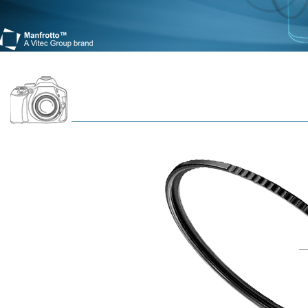
免運費
／ATM／
※ 請注意
海外宅配
絡購買商品
先享後付
※ 交易是
是否繳費成
付客戶支
【注意事
１．透過由
交易，需
求債權轉
２．關於
https://aft
３．未成
「AFTE
任。
４．使用「
即時審查
結果請求
５．嚴禁
形，恩沛
動。