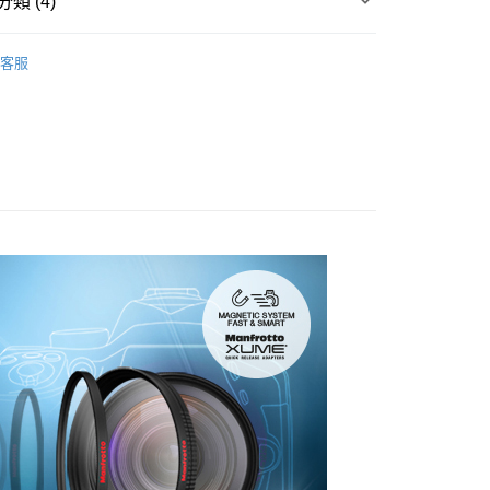
類 (4)
華商業銀行
兆豐國際商業銀行
業銀行
遠東國際商業銀行
台灣）商業銀行
華泰商業銀行
小企業銀行
台中商業銀行
業銀行
永豐商業銀行
業銀行
遠東國際商業銀行
品牌
Manfrotto 總館
台灣）商業銀行
華泰商業銀行
業銀行
星展（台灣）商業銀行
客服
業銀行
永豐商業銀行
業銀行
遠東國際商業銀行
際商業銀行
中國信託商業銀行
品牌
Manfrotto 濾鏡
業銀行
星展（台灣）商業銀行
業銀行
永豐商業銀行
天信用卡公司
y
際商業銀行
中國信託商業銀行
材專區｜
鏡片濾鏡
業銀行
星展（台灣）商業銀行
天信用卡公司
際商業銀行
中國信託商業銀行
訂購★★
天信用卡公司
享後付
FTEE先享後付」】
先享後付是「在收到商品之後才付款」的支付方式。 讓您購物簡單
心！
：不需註冊會員、不需綁卡、不需儲值。
：只要手機號碼，簡訊認證，即可結帳。
：先確認商品／服務後，再付款。
EE先享後付」結帳流程】
5，滿NT$399(含以上)免運費
方式選擇「AFTEE先享後付」後，將跳轉至「AFTEE先享後
頁面，進行簡訊認證並確認金額後，即可完成結帳。
市自取
成立數日內，您將收到繳費通知簡訊。
費通知簡訊後14天內，點擊此簡訊中的連結，可透過四大超商