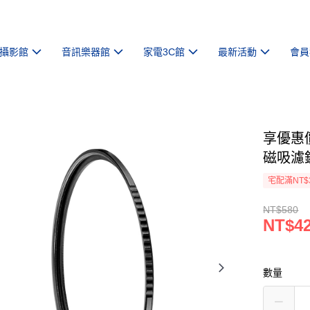
攝影館
音訊樂器館
家電3C館
最新活動
會員
享優惠價
磁吸濾
宅配滿NT$
NT$580
NT$4
數量