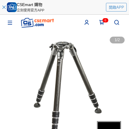
CSEmart 購物
開啟APP
立刻使用官方APP
0
1
/
2