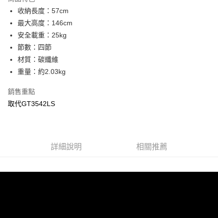
6 期 0 利率 每期
NT$6,648
21家銀行
合作金庫商業銀行
第一商業銀行
收納長度：57cm
華南商業銀行
彰化商業銀行
12 期 0 利率 每期
NT$3,324
21家銀行
合作金庫商業銀行
第一商業銀行
最大高度：146cm
上海商業儲蓄銀行
台北富邦商業銀行
華南商業銀行
彰化商業銀行
合作金庫商業銀行
第一商業銀行
LINE Pay
國泰世華商業銀行
兆豐國際商業銀行
安全載重：25kg
上海商業儲蓄銀行
台北富邦商業銀行
華南商業銀行
彰化商業銀行
臺灣中小企業銀行
台中商業銀行
節數：四節
國泰世華商業銀行
兆豐國際商業銀行
Apple Pay
上海商業儲蓄銀行
台北富邦商業銀行
匯豐（台灣）商業銀行
華泰商業銀行
臺灣中小企業銀行
台中商業銀行
材質：碳纖維
國泰世華商業銀行
兆豐國際商業銀行
聯邦商業銀行
遠東國際商業銀行
匯豐（台灣）商業銀行
華泰商業銀行
街口支付
重量：約2.03kg
臺灣中小企業銀行
台中商業銀行
元大商業銀行
永豐商業銀行
聯邦商業銀行
遠東國際商業銀行
匯豐（台灣）商業銀行
華泰商業銀行
玉山商業銀行
星展（台灣）商業銀行
悠遊付
元大商業銀行
永豐商業銀行
銷售重點
聯邦商業銀行
遠東國際商業銀行
台新國際商業銀行
中國信託商業銀行
玉山商業銀行
星展（台灣）商業銀行
取代GT3542LS
元大商業銀行
永豐商業銀行
台灣樂天信用卡公司
Google Pay
台新國際商業銀行
中國信託商業銀行
玉山商業銀行
星展（台灣）商業銀行
台灣樂天信用卡公司
台新國際商業銀行
中國信託商業銀行
全支付
台灣樂天信用卡公司
全盈+PAY
詳細說明
相關推薦
AFTEE先享後付
相關說明
【關於「AFTEE先享後付」】
ATM付款
AFTEE先享後付是「在收到商品之後才付款」的支付方式。 讓您購物簡單
便利好安心！
１．簡單：不需註冊會員、不需綁卡、不需儲值。
運送方式