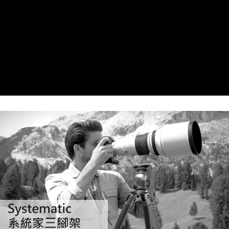
２．便利：只要手機號碼，簡訊認證，即可結帳。
３．安心：先確認商品／服務後，再付款。
宅配
每筆NT$75，滿NT$399(含以上)免運費
【「AFTEE先享後付」結帳流程】
１．於結帳方式選擇「AFTEE先享後付」後，將跳轉至「AFTEE先享後付」
付款後門市自取
結帳頁面，進行簡訊認證並確認金額後，即可完成結帳。
２．訂單成立數日內，您將收到繳費通知簡訊。
免運費
３．收到繳費通知簡訊後14天內，點擊此簡訊中的連結，可透過四大超商／
ATM／網路銀行／等多元方式進行付款，方視為交易完成。
※ 請注意：結帳手續完成當下不需立刻繳費，但若您需要取消訂單，請聯絡
購買商品的店家。未經商家同意取消之訂單仍視為有效，需透過AFTEE先享
後付繳納相關費用。
※ 交易是否成功請以「AFTEE先享後付 」之結帳頁面顯示為準，若有關於
是否繳費成功／繳費後需取消欲退款等相關疑問，請聯繫「AFTEE先享後付
客戶支援中心」
https://netprotections.freshdesk.com/support/home
【注意事項】
１．透過由恩沛科技股份有限公司提供之「AFTEE先享後付」服務完成之交
易，需依本服務之必要範圍內提供個人資料，並將交易相關給付款項請求債
權轉讓予恩沛科技股份有限公司。
２．關於個人資料處理事宜，請瀏覽以下網址：
https://aftee.tw/terms/#terms3
３．未成年的使用者請事先徵得法定代理人或監護人之同意方可使用
「AFTEE先享後付」，若未經同意申辦者引起之損失，本公司不負相關責
任。