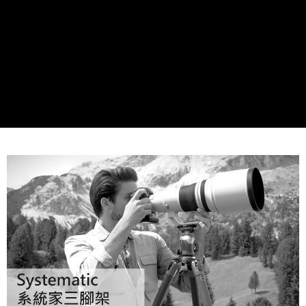
２．便利：只要手機號碼，簡訊認證，即可結帳。
３．安心：先確認商品／服務後，再付款。
宅配
每筆NT$75，滿NT$399(含以上)免運費
【「AFTEE先享後付」結帳流程】
１．於結帳方式選擇「AFTEE先享後付」後，將跳轉至「AFTEE先享後付」
付款後門市自取
結帳頁面，進行簡訊認證並確認金額後，即可完成結帳。
２．訂單成立數日內，您將收到繳費通知簡訊。
免運費
３．收到繳費通知簡訊後14天內，點擊此簡訊中的連結，可透過四大超商／
ATM／網路銀行／等多元方式進行付款，方視為交易完成。
※ 請注意：結帳手續完成當下不需立刻繳費，但若您需要取消訂單，請聯絡
購買商品的店家。未經商家同意取消之訂單仍視為有效，需透過AFTEE先享
後付繳納相關費用。
※ 交易是否成功請以「AFTEE先享後付 」之結帳頁面顯示為準，若有關於
是否繳費成功／繳費後需取消欲退款等相關疑問，請聯繫「AFTEE先享後付
客戶支援中心」
https://netprotections.freshdesk.com/support/home
【注意事項】
１．透過由恩沛科技股份有限公司提供之「AFTEE先享後付」服務完成之交
易，需依本服務之必要範圍內提供個人資料，並將交易相關給付款項請求債
權轉讓予恩沛科技股份有限公司。
２．關於個人資料處理事宜，請瀏覽以下網址：
https://aftee.tw/terms/#terms3
３．未成年的使用者請事先徵得法定代理人或監護人之同意方可使用
「AFTEE先享後付」，若未經同意申辦者引起之損失，本公司不負相關責
任。