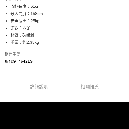
6 期 0 利率 每期
NT$7,265
21家銀行
合作金庫商業銀行
第一商業銀行
收納長度：61cm
華南商業銀行
彰化商業銀行
12 期 0 利率 每期
NT$3,632
21家銀行
合作金庫商業銀行
第一商業銀行
最大高度：158cm
上海商業儲蓄銀行
台北富邦商業銀行
華南商業銀行
彰化商業銀行
合作金庫商業銀行
第一商業銀行
LINE Pay
國泰世華商業銀行
兆豐國際商業銀行
安全載重：25kg
上海商業儲蓄銀行
台北富邦商業銀行
華南商業銀行
彰化商業銀行
臺灣中小企業銀行
台中商業銀行
節數：四節
國泰世華商業銀行
兆豐國際商業銀行
Apple Pay
上海商業儲蓄銀行
台北富邦商業銀行
匯豐（台灣）商業銀行
華泰商業銀行
臺灣中小企業銀行
台中商業銀行
材質：碳纖維
國泰世華商業銀行
兆豐國際商業銀行
聯邦商業銀行
遠東國際商業銀行
匯豐（台灣）商業銀行
華泰商業銀行
街口支付
重量：約2.38kg
臺灣中小企業銀行
台中商業銀行
元大商業銀行
永豐商業銀行
聯邦商業銀行
遠東國際商業銀行
匯豐（台灣）商業銀行
華泰商業銀行
玉山商業銀行
星展（台灣）商業銀行
悠遊付
元大商業銀行
永豐商業銀行
銷售重點
聯邦商業銀行
遠東國際商業銀行
台新國際商業銀行
中國信託商業銀行
玉山商業銀行
星展（台灣）商業銀行
取代GT4542LS
元大商業銀行
永豐商業銀行
台灣樂天信用卡公司
Google Pay
台新國際商業銀行
中國信託商業銀行
玉山商業銀行
星展（台灣）商業銀行
台灣樂天信用卡公司
台新國際商業銀行
中國信託商業銀行
全支付
台灣樂天信用卡公司
全盈+PAY
詳細說明
相關推薦
AFTEE先享後付
相關說明
【關於「AFTEE先享後付」】
ATM付款
AFTEE先享後付是「在收到商品之後才付款」的支付方式。 讓您購物簡單
便利好安心！
１．簡單：不需註冊會員、不需綁卡、不需儲值。
運送方式