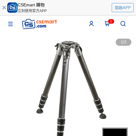
CSEmart 購物
開啟APP
立刻使用官方APP
0
1
/
2