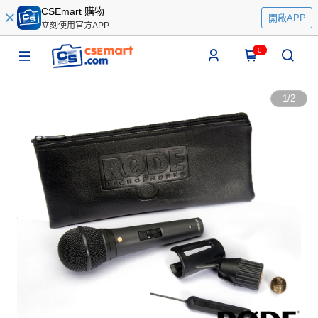
CSEmart 購物
開啟APP
立刻使用官方APP
0
1
/
2