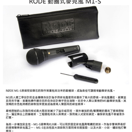
【關於「AFTEE先享後付」】
ATM付款
AFTEE先享後付是「在收到商品之後才付款」的支付方式。 讓您購物簡單
便利好安心！
１．簡單：不需註冊會員、不需綁卡、不需儲值。
運送方式
２．便利：只要手機號碼，簡訊認證，即可結帳。
３．安心：先確認商品／服務後，再付款。
全家取貨付款
每筆NT$60，滿NT$399(含以上)免運費
【「AFTEE先享後付」結帳流程】
１．於結帳方式選擇「AFTEE先享後付」後，將跳轉至「AFTEE先享後付」
萊爾富取貨付款
結帳頁面，進行簡訊認證並確認金額後，即可完成結帳。
２．訂單成立數日內，您將收到繳費通知簡訊。
每筆NT$60，滿NT$399(含以上)免運費
３．收到繳費通知簡訊後14天內，點擊此簡訊中的連結，可透過四大超商／
ATM／網路銀行／等多元方式進行付款，方視為交易完成。
7-11取貨付款
※ 請注意：結帳手續完成當下不需立刻繳費，但若您需要取消訂單，請聯絡
每筆NT$60，滿NT$399(含以上)免運費
購買商品的店家。未經商家同意取消之訂單仍視為有效，需透過AFTEE先享
後付繳納相關費用。
宅配
※ 交易是否成功請以「AFTEE先享後付 」之結帳頁面顯示為準，若有關於
是否繳費成功／繳費後需取消欲退款等相關疑問，請聯繫「AFTEE先享後付
每筆NT$75，滿NT$399(含以上)免運費
客戶支援中心」
https://netprotections.freshdesk.com/support/home
付款後門市自取
【注意事項】
１．透過由恩沛科技股份有限公司提供之「AFTEE先享後付」服務完成之交
免運費
易，需依本服務之必要範圍內提供個人資料，並將交易相關給付款項請求債
權轉讓予恩沛科技股份有限公司。
２．關於個人資料處理事宜，請瀏覽以下網址：