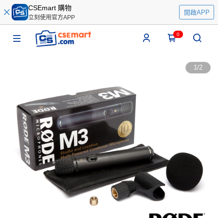
CSEmart 購物
開啟APP
立刻使用官方APP
0
1
/
2