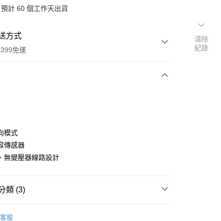
預計 60 個工作天出貨
送方式
清除
紀錄
399免運
次付款
期付款
0 利率 每期
NT$5,233
21家銀行
向模式
0 利率 每期
NT$2,616
21家銀行
庫商業銀行
第一商業銀行
容傳感器
業銀行
彰化商業銀行
 0 利率 每期
NT$1,308
21家銀行
、無變壓器線路設計
庫商業銀行
第一商業銀行
業儲蓄銀行
台北富邦商業銀行
業銀行
彰化商業銀行
庫商業銀行
第一商業銀行
華商業銀行
兆豐國際商業銀行
業儲蓄銀行
台北富邦商業銀行
業銀行
彰化商業銀行
小企業銀行
台中商業銀行
華商業銀行
兆豐國際商業銀行
類 (3)
業儲蓄銀行
台北富邦商業銀行
台灣）商業銀行
華泰商業銀行
小企業銀行
台中商業銀行
華商業銀行
兆豐國際商業銀行
業銀行
遠東國際商業銀行
品牌
RØDE
台灣）商業銀行
華泰商業銀行
小企業銀行
台中商業銀行
業銀行
永豐商業銀行
客服
業銀行
遠東國際商業銀行