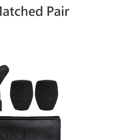
的店家。未經商家同意取消之訂單仍視為有效，需透過AFTEE
繳納相關費用。
否成功請以「AFTEE先享後付 」之結帳頁面顯示為準，若有關於
功／繳費後需取消欲退款等相關疑問，請聯繫「AFTEE先享後
援中心」
https://netprotections.freshdesk.com/support/home
項】
恩沛科技股份有限公司提供之「AFTEE先享後付」服務完成之
依本服務之必要範圍內提供個人資料，並將交易相關給付款項請
讓予恩沛科技股份有限公司。
個人資料處理事宜，請瀏覽以下網址：
ee.tw/terms/#terms3
年的使用者請事先徵得法定代理人或監護人之同意方可使用
E先享後付」，若未經同意申辦者引起之損失，本公司不負相關責
AFTEE先享後付」時，將依據個別帳號之用戶狀況，依本公司
核予不同之上限額度；若仍有額度不足之情形，本公司將視審查
用戶進行身份認證。
一人註冊多個帳號或使用他人資訊註冊。若發現惡意使用之情
科技股份有限公司將有權停止該用戶之使用額度並採取法律行