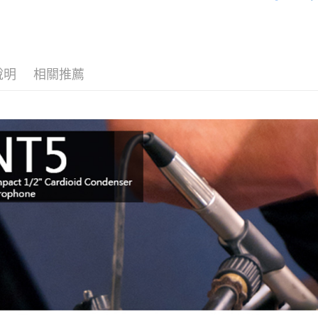
匯豐（
｜音訊設
玉山商
悠遊付
元大商
聯邦商
台新國
玉山商
RØDE 旗
元大商
台灣樂
Google Pa
台新國
玉山商
台灣樂
台新國
全支付
說明
相關推薦
台灣樂
全盈+PAY
AFTEE先
相關說明
【關於「A
ATM付款
AFTEE
便利好安
１．簡單
２．便利
運送方式
３．安心
宅配
【「AFT
每筆NT$7
１．於結帳
付」結帳
付款後門
２．訂單
３．收到繳
免運費
／ATM／
※ 請注意