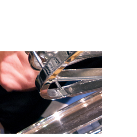
台灣）商業銀行
華泰商業銀行
備專區｜
麥克風專區
業銀行
星展（台灣）商業銀行
業銀行
永豐商業銀行
業銀行
遠東國際商業銀行
際商業銀行
中國信託商業銀行
業銀行
星展（台灣）商業銀行
艦館
電容式麥克風
業銀行
永豐商業銀行
天信用卡公司
y
際商業銀行
中國信託商業銀行
業銀行
星展（台灣）商業銀行
天信用卡公司
際商業銀行
中國信託商業銀行
天信用卡公司
享後付
FTEE先享後付」】
先享後付是「在收到商品之後才付款」的支付方式。 讓您購物簡單
心！
：不需註冊會員、不需綁卡、不需儲值。
：只要手機號碼，簡訊認證，即可結帳。
：先確認商品／服務後，再付款。
EE先享後付」結帳流程】
5，滿NT$399(含以上)免運費
方式選擇「AFTEE先享後付」後，將跳轉至「AFTEE先享後
頁面，進行簡訊認證並確認金額後，即可完成結帳。
市自取
成立數日內，您將收到繳費通知簡訊。
費通知簡訊後14天內，點擊此簡訊中的連結，可透過四大超商
網路銀行／等多元方式進行付款，方視為交易完成。
：結帳手續完成當下不需立刻繳費，但若您需要取消訂單，請聯