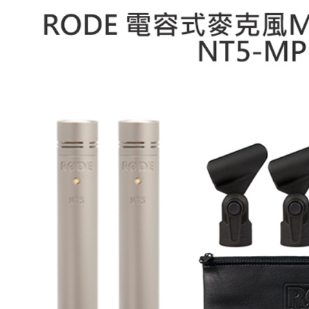
絡購買商品
先享後付
※ 交易是
是否繳費成
付客戶支
【注意事
１．透過由
交易，需
求債權轉
２．關於
https://aft
３．未成
「AFTE
任。
４．使用「
即時審查
結果請求
５．嚴禁
形，恩沛
動。