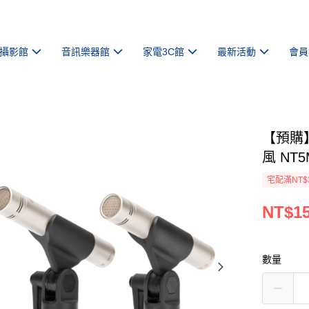
攝影館
音訊樂器館
家電3C館
最新活動
會員
【預購】
風 NT
宅配滿NT$
NT$15
數量