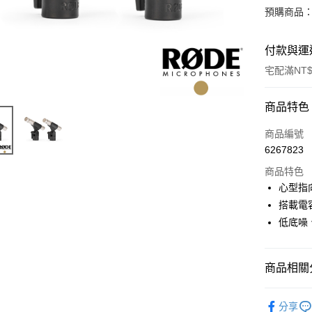
預購商品：
付款與運
宅配滿NT$
付款方式
商品特色
信用卡一
商品編號
6267823
信用卡分
商品特色
3 期 
心型指
6 期 
合作金
搭載電
華南商
12 期
低底噪
合作金
上海商
華南商
合作金
LINE Pay
國泰世
上海商
華南商
臺灣中
國泰世
商品相關分
Apple Pay
上海商
匯豐（
臺灣中
國泰世
聯邦商
音訊設備
匯豐（
街口支付
臺灣中
元大商
分享
聯邦商