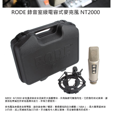
運送方式
２．便利：只要手機號碼，簡訊認證，即可結帳。
３．安心：先確認商品／服務後，再付款。
宅配
每筆NT$75，滿NT$399(含以上)免運費
【「AFTEE先享後付」結帳流程】
１．於結帳方式選擇「AFTEE先享後付」後，將跳轉至「AFTEE先享後付」
付款後門市自取
結帳頁面，進行簡訊認證並確認金額後，即可完成結帳。
２．訂單成立數日內，您將收到繳費通知簡訊。
免運費
３．收到繳費通知簡訊後14天內，點擊此簡訊中的連結，可透過四大超商／
ATM／網路銀行／等多元方式進行付款，方視為交易完成。
※ 請注意：結帳手續完成當下不需立刻繳費，但若您需要取消訂單，請聯絡
購買商品的店家。未經商家同意取消之訂單仍視為有效，需透過AFTEE先享
後付繳納相關費用。
※ 交易是否成功請以「AFTEE先享後付 」之結帳頁面顯示為準，若有關於
是否繳費成功／繳費後需取消欲退款等相關疑問，請聯繫「AFTEE先享後付
客戶支援中心」
https://netprotections.freshdesk.com/support/home
【注意事項】
１．透過由恩沛科技股份有限公司提供之「AFTEE先享後付」服務完成之交
易，需依本服務之必要範圍內提供個人資料，並將交易相關給付款項請求債
權轉讓予恩沛科技股份有限公司。
２．關於個人資料處理事宜，請瀏覽以下網址：
https://aftee.tw/terms/#terms3
３．未成年的使用者請事先徵得法定代理人或監護人之同意方可使用
「AFTEE先享後付」，若未經同意申辦者引起之損失，本公司不負相關責
任。