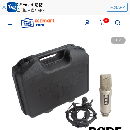
CSEmart 購物
開啟APP
立刻使用官方APP
0
1
/
2