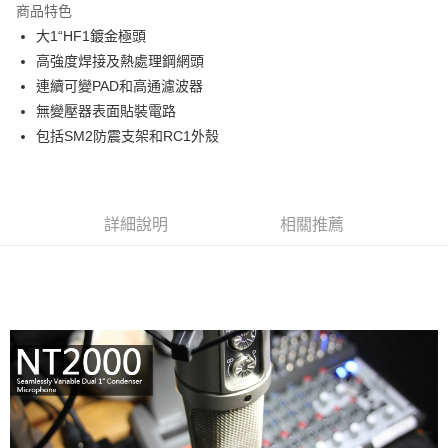
商品特色
6 期 0 利率 每期
NT$3,300
21家銀行
合作金庫商業銀行
第一商業銀行
大1“HF1鍍金極頭
華南商業銀行
彰化商業銀行
12 期 0 利率 每期
NT$1,650
21家銀行
合作金庫商業銀行
第一商業銀行
高強度焊接及熱處理鋼網頭
上海商業儲蓄銀行
台北富邦商業銀行
華南商業銀行
彰化商業銀行
合作金庫商業銀行
第一商業銀行
LINE Pay
國泰世華商業銀行
兆豐國際商業銀行
連續可變PAD和高通濾波器
上海商業儲蓄銀行
台北富邦商業銀行
華南商業銀行
彰化商業銀行
臺灣中小企業銀行
台中商業銀行
無變壓器表面貼裝電路
國泰世華商業銀行
兆豐國際商業銀行
Apple Pay
上海商業儲蓄銀行
台北富邦商業銀行
匯豐（台灣）商業銀行
華泰商業銀行
臺灣中小企業銀行
台中商業銀行
包括SM2防震支架和RC1外殼
國泰世華商業銀行
兆豐國際商業銀行
聯邦商業銀行
遠東國際商業銀行
匯豐（台灣）商業銀行
華泰商業銀行
街口支付
臺灣中小企業銀行
台中商業銀行
元大商業銀行
永豐商業銀行
聯邦商業銀行
遠東國際商業銀行
匯豐（台灣）商業銀行
華泰商業銀行
玉山商業銀行
星展（台灣）商業銀行
悠遊付
元大商業銀行
永豐商業銀行
聯邦商業銀行
遠東國際商業銀行
台新國際商業銀行
中國信託商業銀行
玉山商業銀行
星展（台灣）商業銀行
詳細說明
相關推薦
元大商業銀行
永豐商業銀行
台灣樂天信用卡公司
Google Pay
台新國際商業銀行
中國信託商業銀行
玉山商業銀行
星展（台灣）商業銀行
台灣樂天信用卡公司
台新國際商業銀行
中國信託商業銀行
全支付
台灣樂天信用卡公司
全盈+PAY
AFTEE先享後付
相關說明
【關於「AFTEE先享後付」】
ATM付款
AFTEE先享後付是「在收到商品之後才付款」的支付方式。 讓您購物簡單
便利好安心！
１．簡單：不需註冊會員、不需綁卡、不需儲值。