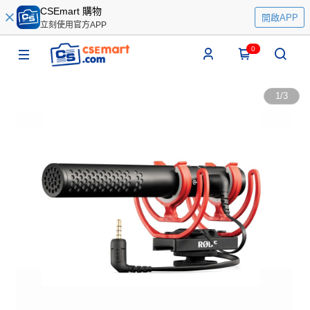
CSEmart 購物
開啟APP
立刻使用官方APP
0
1
/
3