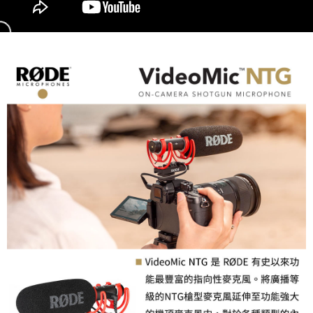
便利好安心！
１．簡單：不需註冊會員、不需綁卡、不需儲值。
運送方式
２．便利：只要手機號碼，簡訊認證，即可結帳。
３．安心：先確認商品／服務後，再付款。
全家取貨付款
每筆NT$60，滿NT$399(含以上)免運費
【「AFTEE先享後付」結帳流程】
１．於結帳方式選擇「AFTEE先享後付」後，將跳轉至「AFTEE先享後付」
萊爾富取貨付款
結帳頁面，進行簡訊認證並確認金額後，即可完成結帳。
２．訂單成立數日內，您將收到繳費通知簡訊。
每筆NT$60，滿NT$399(含以上)免運費
３．收到繳費通知簡訊後14天內，點擊此簡訊中的連結，可透過四大超商／
ATM／網路銀行／等多元方式進行付款，方視為交易完成。
7-11取貨付款
※ 請注意：結帳手續完成當下不需立刻繳費，但若您需要取消訂單，請聯絡
每筆NT$60，滿NT$399(含以上)免運費
購買商品的店家。未經商家同意取消之訂單仍視為有效，需透過AFTEE先享
後付繳納相關費用。
宅配
※ 交易是否成功請以「AFTEE先享後付 」之結帳頁面顯示為準，若有關於
是否繳費成功／繳費後需取消欲退款等相關疑問，請聯繫「AFTEE先享後付
每筆NT$75，滿NT$399(含以上)免運費
客戶支援中心」
https://netprotections.freshdesk.com/support/home
付款後門市自取
【注意事項】
１．透過由恩沛科技股份有限公司提供之「AFTEE先享後付」服務完成之交
免運費
易，需依本服務之必要範圍內提供個人資料，並將交易相關給付款項請求債
權轉讓予恩沛科技股份有限公司。
２．關於個人資料處理事宜，請瀏覽以下網址：
https://aftee.tw/terms/#terms3
３．未成年的使用者請事先徵得法定代理人或監護人之同意方可使用