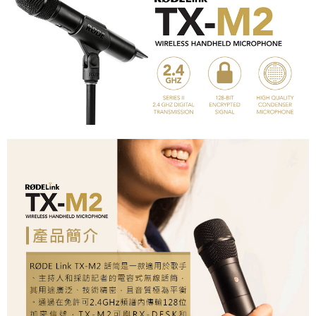
２．便利：只要手機號碼，簡訊認證，即可結帳。
３．安心：先確認商品／服務後，再付款。
宅配
每筆NT$75，滿NT$399(含以上)免運費
【「AFTEE先享後付」結帳流程】
１．於結帳方式選擇「AFTEE先享後付」後，將跳轉至「AFTEE先享後付」
付款後門市自取
結帳頁面，進行簡訊認證並確認金額後，即可完成結帳。
２．訂單成立數日內，您將收到繳費通知簡訊。
免運費
３．收到繳費通知簡訊後14天內，點擊此簡訊中的連結，可透過四大超商／
ATM／網路銀行／等多元方式進行付款，方視為交易完成。
※ 請注意：結帳手續完成當下不需立刻繳費，但若您需要取消訂單，請聯絡
購買商品的店家。未經商家同意取消之訂單仍視為有效，需透過AFTEE先享
後付繳納相關費用。
※ 交易是否成功請以「AFTEE先享後付 」之結帳頁面顯示為準，若有關於
是否繳費成功／繳費後需取消欲退款等相關疑問，請聯繫「AFTEE先享後付
客戶支援中心」
https://netprotections.freshdesk.com/support/home
【注意事項】
１．透過由恩沛科技股份有限公司提供之「AFTEE先享後付」服務完成之交
易，需依本服務之必要範圍內提供個人資料，並將交易相關給付款項請求債
權轉讓予恩沛科技股份有限公司。
２．關於個人資料處理事宜，請瀏覽以下網址：
https://aftee.tw/terms/#terms3
３．未成年的使用者請事先徵得法定代理人或監護人之同意方可使用
「AFTEE先享後付」，若未經同意申辦者引起之損失，本公司不負相關責
任。