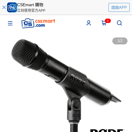
CSEmart 購物
開啟APP
立刻使用官方APP
0
1
/
2