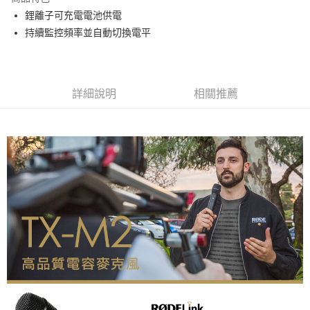
6 期 0 利率 每期
NT$1,733
21家銀行
合作金庫商業銀行
第一商業銀行
鋰離子可充電電池供電
華南商業銀行
彰化商業銀行
12 期 0 利率 每期
NT$866
21家銀行
合作金庫商業銀行
第一商業銀行
持續監控頻率並自動切換電平
上海商業儲蓄銀行
台北富邦商業銀行
華南商業銀行
彰化商業銀行
合作金庫商業銀行
第一商業銀行
LINE Pay
國泰世華商業銀行
兆豐國際商業銀行
上海商業儲蓄銀行
台北富邦商業銀行
華南商業銀行
彰化商業銀行
臺灣中小企業銀行
台中商業銀行
國泰世華商業銀行
兆豐國際商業銀行
Apple Pay
上海商業儲蓄銀行
台北富邦商業銀行
匯豐（台灣）商業銀行
華泰商業銀行
臺灣中小企業銀行
台中商業銀行
國泰世華商業銀行
兆豐國際商業銀行
聯邦商業銀行
遠東國際商業銀行
詳細說明
相關推薦
匯豐（台灣）商業銀行
華泰商業銀行
街口支付
臺灣中小企業銀行
台中商業銀行
元大商業銀行
永豐商業銀行
聯邦商業銀行
遠東國際商業銀行
匯豐（台灣）商業銀行
華泰商業銀行
玉山商業銀行
星展（台灣）商業銀行
悠遊付
元大商業銀行
永豐商業銀行
聯邦商業銀行
遠東國際商業銀行
台新國際商業銀行
中國信託商業銀行
玉山商業銀行
星展（台灣）商業銀行
元大商業銀行
永豐商業銀行
台灣樂天信用卡公司
Google Pay
台新國際商業銀行
中國信託商業銀行
玉山商業銀行
星展（台灣）商業銀行
台灣樂天信用卡公司
台新國際商業銀行
中國信託商業銀行
全支付
台灣樂天信用卡公司
全盈+PAY
AFTEE先享後付
相關說明
【關於「AFTEE先享後付」】
ATM付款
AFTEE先享後付是「在收到商品之後才付款」的支付方式。 讓您購物簡單
便利好安心！
１．簡單：不需註冊會員、不需綁卡、不需儲值。
運送方式