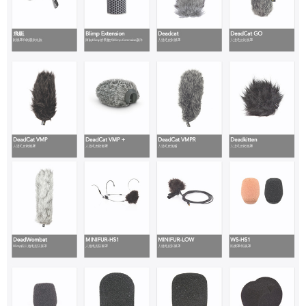
https://aftee.tw/terms/#terms3
３．未成年的使用者請事先徵得法定代理人或監護人之同意方可使用
「AFTEE先享後付」，若未經同意申辦者引起之損失，本公司不負相關責
任。
４．使用「AFTEE先享後付」時，將依據個別帳號之用戶狀況，依本公司即
時審查核予不同之上限額度；若仍有額度不足之情形，本公司將視審查結果
請求用戶進行身份認證。
５．嚴禁一人註冊多個帳號或使用他人資訊註冊。若發現惡意使用之情形，
恩沛科技股份有限公司將有權停止該用戶之使用額度並採取法律行動。