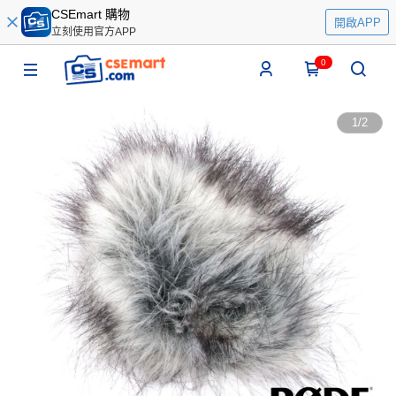
CSEmart 購物
開啟APP
立刻使用官方APP
0
1
/
2