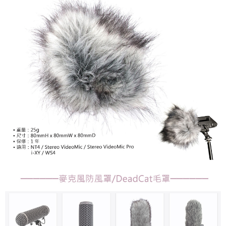
【關於「AFTEE先享後付」】
ATM付款
AFTEE先享後付是「在收到商品之後才付款」的支付方式。 讓您購物簡單
便利好安心！
１．簡單：不需註冊會員、不需綁卡、不需儲值。
運送方式
２．便利：只要手機號碼，簡訊認證，即可結帳。
３．安心：先確認商品／服務後，再付款。
全家取貨付款
每筆NT$60，滿NT$399(含以上)免運費
【「AFTEE先享後付」結帳流程】
１．於結帳方式選擇「AFTEE先享後付」後，將跳轉至「AFTEE先享後付」
萊爾富取貨付款
結帳頁面，進行簡訊認證並確認金額後，即可完成結帳。
２．訂單成立數日內，您將收到繳費通知簡訊。
每筆NT$60，滿NT$399(含以上)免運費
３．收到繳費通知簡訊後14天內，點擊此簡訊中的連結，可透過四大超商／
ATM／網路銀行／等多元方式進行付款，方視為交易完成。
7-11取貨付款
※ 請注意：結帳手續完成當下不需立刻繳費，但若您需要取消訂單，請聯絡
每筆NT$60，滿NT$399(含以上)免運費
購買商品的店家。未經商家同意取消之訂單仍視為有效，需透過AFTEE先享
後付繳納相關費用。
宅配
※ 交易是否成功請以「AFTEE先享後付 」之結帳頁面顯示為準，若有關於
是否繳費成功／繳費後需取消欲退款等相關疑問，請聯繫「AFTEE先享後付
每筆NT$75，滿NT$399(含以上)免運費
客戶支援中心」
https://netprotections.freshdesk.com/support/home
付款後門市自取
【注意事項】
１．透過由恩沛科技股份有限公司提供之「AFTEE先享後付」服務完成之交
免運費
易，需依本服務之必要範圍內提供個人資料，並將交易相關給付款項請求債
權轉讓予恩沛科技股份有限公司。
２．關於個人資料處理事宜，請瀏覽以下網址：