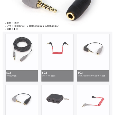
便利好安心！
１．簡單：不需註冊會員、不需綁卡、不需儲值。
運送方式
２．便利：只要手機號碼，簡訊認證，即可結帳。
３．安心：先確認商品／服務後，再付款。
全家取貨付款
每筆NT$60，滿NT$399(含以上)免運費
【「AFTEE先享後付」結帳流程】
１．於結帳方式選擇「AFTEE先享後付」後，將跳轉至「AFTEE先享後付」
萊爾富取貨付款
結帳頁面，進行簡訊認證並確認金額後，即可完成結帳。
２．訂單成立數日內，您將收到繳費通知簡訊。
每筆NT$60，滿NT$399(含以上)免運費
３．收到繳費通知簡訊後14天內，點擊此簡訊中的連結，可透過四大超商／
ATM／網路銀行／等多元方式進行付款，方視為交易完成。
7-11取貨付款
※ 請注意：結帳手續完成當下不需立刻繳費，但若您需要取消訂單，請聯絡
每筆NT$60，滿NT$399(含以上)免運費
購買商品的店家。未經商家同意取消之訂單仍視為有效，需透過AFTEE先享
後付繳納相關費用。
宅配
※ 交易是否成功請以「AFTEE先享後付 」之結帳頁面顯示為準，若有關於
是否繳費成功／繳費後需取消欲退款等相關疑問，請聯繫「AFTEE先享後付
每筆NT$75，滿NT$399(含以上)免運費
客戶支援中心」
https://netprotections.freshdesk.com/support/home
付款後門市自取
【注意事項】
１．透過由恩沛科技股份有限公司提供之「AFTEE先享後付」服務完成之交
免運費
易，需依本服務之必要範圍內提供個人資料，並將交易相關給付款項請求債
權轉讓予恩沛科技股份有限公司。
２．關於個人資料處理事宜，請瀏覽以下網址：
https://aftee.tw/terms/#terms3
３．未成年的使用者請事先徵得法定代理人或監護人之同意方可使用