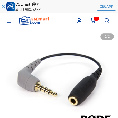
CSEmart 購物
開啟APP
立刻使用官方APP
0
1
/
2