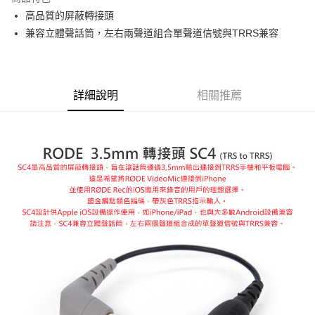
6 期 0 利率 每期
NT$158
21家銀行
合作金庫商業銀行
第一商業銀行
高品質的屏蔽轉接頭
華南商業銀行
彰化商業銀行
12 期 0 利率 每期
NT$79
21家銀行
合作金庫商業銀行
第一商業銀行
兼容立體聲話筒，左右兩聲道組合單聲道信號與TRRS兼容
上海商業儲蓄銀行
台北富邦商業銀行
華南商業銀行
彰化商業銀行
合作金庫商業銀行
第一商業銀行
超商取貨付款
國泰世華商業銀行
兆豐國際商業銀行
上海商業儲蓄銀行
台北富邦商業銀行
華南商業銀行
彰化商業銀行
臺灣中小企業銀行
台中商業銀行
國泰世華商業銀行
兆豐國際商業銀行
LINE Pay
上海商業儲蓄銀行
台北富邦商業銀行
匯豐（台灣）商業銀行
華泰商業銀行
臺灣中小企業銀行
台中商業銀行
國泰世華商業銀行
兆豐國際商業銀行
聯邦商業銀行
遠東國際商業銀行
詳細說明
相關推薦
匯豐（台灣）商業銀行
華泰商業銀行
Apple Pay
臺灣中小企業銀行
台中商業銀行
元大商業銀行
永豐商業銀行
聯邦商業銀行
遠東國際商業銀行
匯豐（台灣）商業銀行
華泰商業銀行
玉山商業銀行
星展（台灣）商業銀行
街口支付
元大商業銀行
永豐商業銀行
聯邦商業銀行
遠東國際商業銀行
台新國際商業銀行
中國信託商業銀行
玉山商業銀行
星展（台灣）商業銀行
元大商業銀行
永豐商業銀行
台灣樂天信用卡公司
悠遊付
台新國際商業銀行
中國信託商業銀行
玉山商業銀行
星展（台灣）商業銀行
台灣樂天信用卡公司
台新國際商業銀行
中國信託商業銀行
Google Pay
台灣樂天信用卡公司
全支付
全盈+PAY
AFTEE先享後付
相關說明
【關於「AFTEE先享後付」】
ATM付款
AFTEE先享後付是「在收到商品之後才付款」的支付方式。 讓您購物簡單