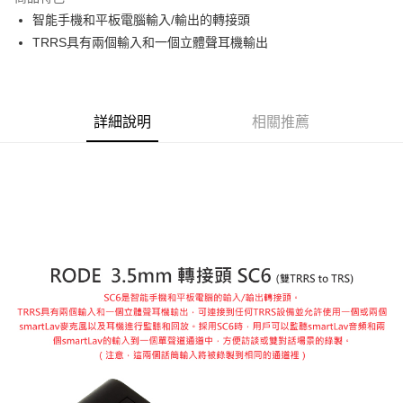
6 期 0 利率 每期
NT$195
21家銀行
合作金庫商業銀行
第一商業銀行
智能手機和平板電腦輸入/輸出的轉接頭
華南商業銀行
彰化商業銀行
12 期 0 利率 每期
NT$97
21家銀行
合作金庫商業銀行
第一商業銀行
TRRS具有兩個輸入和一個立體聲耳機輸出
上海商業儲蓄銀行
台北富邦商業銀行
華南商業銀行
彰化商業銀行
合作金庫商業銀行
第一商業銀行
超商取貨付款
國泰世華商業銀行
兆豐國際商業銀行
上海商業儲蓄銀行
台北富邦商業銀行
華南商業銀行
彰化商業銀行
臺灣中小企業銀行
台中商業銀行
國泰世華商業銀行
兆豐國際商業銀行
LINE Pay
上海商業儲蓄銀行
台北富邦商業銀行
匯豐（台灣）商業銀行
華泰商業銀行
臺灣中小企業銀行
台中商業銀行
國泰世華商業銀行
兆豐國際商業銀行
聯邦商業銀行
遠東國際商業銀行
詳細說明
相關推薦
匯豐（台灣）商業銀行
華泰商業銀行
Apple Pay
臺灣中小企業銀行
台中商業銀行
元大商業銀行
永豐商業銀行
聯邦商業銀行
遠東國際商業銀行
匯豐（台灣）商業銀行
華泰商業銀行
玉山商業銀行
星展（台灣）商業銀行
街口支付
元大商業銀行
永豐商業銀行
聯邦商業銀行
遠東國際商業銀行
台新國際商業銀行
中國信託商業銀行
玉山商業銀行
星展（台灣）商業銀行
元大商業銀行
永豐商業銀行
台灣樂天信用卡公司
悠遊付
台新國際商業銀行
中國信託商業銀行
玉山商業銀行
星展（台灣）商業銀行
台灣樂天信用卡公司
台新國際商業銀行
中國信託商業銀行
Google Pay
台灣樂天信用卡公司
全支付
全盈+PAY
AFTEE先享後付
相關說明
【關於「AFTEE先享後付」】
ATM付款
AFTEE先享後付是「在收到商品之後才付款」的支付方式。 讓您購物簡單