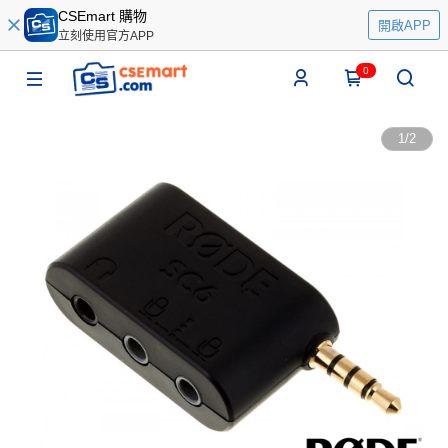
CSEmart 購物
開啟APP
立刻使用官方APP
0
1
/
2