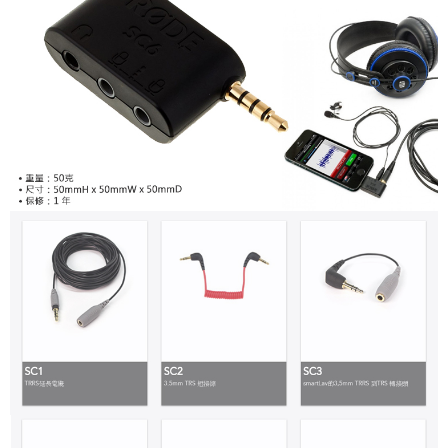
便利好安心！
１．簡單：不需註冊會員、不需綁卡、不需儲值。
運送方式
２．便利：只要手機號碼，簡訊認證，即可結帳。
３．安心：先確認商品／服務後，再付款。
全家取貨付款
每筆NT$60，滿NT$399(含以上)免運費
【「AFTEE先享後付」結帳流程】
１．於結帳方式選擇「AFTEE先享後付」後，將跳轉至「AFTEE先享後付」
萊爾富取貨付款
結帳頁面，進行簡訊認證並確認金額後，即可完成結帳。
２．訂單成立數日內，您將收到繳費通知簡訊。
每筆NT$60，滿NT$399(含以上)免運費
３．收到繳費通知簡訊後14天內，點擊此簡訊中的連結，可透過四大超商／
ATM／網路銀行／等多元方式進行付款，方視為交易完成。
7-11取貨付款
※ 請注意：結帳手續完成當下不需立刻繳費，但若您需要取消訂單，請聯絡
每筆NT$60，滿NT$399(含以上)免運費
購買商品的店家。未經商家同意取消之訂單仍視為有效，需透過AFTEE先享
後付繳納相關費用。
宅配
※ 交易是否成功請以「AFTEE先享後付 」之結帳頁面顯示為準，若有關於
是否繳費成功／繳費後需取消欲退款等相關疑問，請聯繫「AFTEE先享後付
每筆NT$75，滿NT$399(含以上)免運費
客戶支援中心」
https://netprotections.freshdesk.com/support/home
付款後門市自取
【注意事項】
１．透過由恩沛科技股份有限公司提供之「AFTEE先享後付」服務完成之交
免運費
易，需依本服務之必要範圍內提供個人資料，並將交易相關給付款項請求債
權轉讓予恩沛科技股份有限公司。
２．關於個人資料處理事宜，請瀏覽以下網址：
https://aftee.tw/terms/#terms3
３．未成年的使用者請事先徵得法定代理人或監護人之同意方可使用