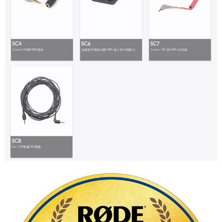
https://aftee.tw/terms/#terms3
３．未成年的使用者請事先徵得法定代理人或監護人之同意方可使用
「AFTEE先享後付」，若未經同意申辦者引起之損失，本公司不負相關責
任。
４．使用「AFTEE先享後付」時，將依據個別帳號之用戶狀況，依本公司即
時審查核予不同之上限額度；若仍有額度不足之情形，本公司將視審查結果
請求用戶進行身份認證。
５．嚴禁一人註冊多個帳號或使用他人資訊註冊。若發現惡意使用之情形，
恩沛科技股份有限公司將有權停止該用戶之使用額度並採取法律行動。