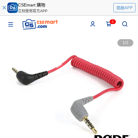
CSEmart 購物
開啟APP
立刻使用官方APP
0
1
/
2