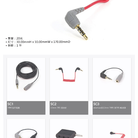
【關於「AFTEE先享後付」】
ATM付款
AFTEE先享後付是「在收到商品之後才付款」的支付方式。 讓您購物簡單
便利好安心！
１．簡單：不需註冊會員、不需綁卡、不需儲值。
運送方式
２．便利：只要手機號碼，簡訊認證，即可結帳。
３．安心：先確認商品／服務後，再付款。
全家取貨付款
每筆NT$60，滿NT$399(含以上)免運費
【「AFTEE先享後付」結帳流程】
１．於結帳方式選擇「AFTEE先享後付」後，將跳轉至「AFTEE先享後付」
萊爾富取貨付款
結帳頁面，進行簡訊認證並確認金額後，即可完成結帳。
２．訂單成立數日內，您將收到繳費通知簡訊。
每筆NT$60，滿NT$399(含以上)免運費
３．收到繳費通知簡訊後14天內，點擊此簡訊中的連結，可透過四大超商／
ATM／網路銀行／等多元方式進行付款，方視為交易完成。
7-11取貨付款
※ 請注意：結帳手續完成當下不需立刻繳費，但若您需要取消訂單，請聯絡
每筆NT$60，滿NT$399(含以上)免運費
購買商品的店家。未經商家同意取消之訂單仍視為有效，需透過AFTEE先享
後付繳納相關費用。
宅配
※ 交易是否成功請以「AFTEE先享後付 」之結帳頁面顯示為準，若有關於
是否繳費成功／繳費後需取消欲退款等相關疑問，請聯繫「AFTEE先享後付
每筆NT$75，滿NT$399(含以上)免運費
客戶支援中心」
https://netprotections.freshdesk.com/support/home
付款後門市自取
【注意事項】
１．透過由恩沛科技股份有限公司提供之「AFTEE先享後付」服務完成之交
免運費
易，需依本服務之必要範圍內提供個人資料，並將交易相關給付款項請求債
權轉讓予恩沛科技股份有限公司。
２．關於個人資料處理事宜，請瀏覽以下網址：