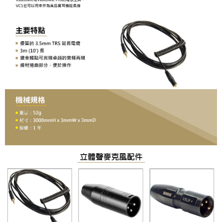
【關於「AFTEE先享後付」】
ATM付款
AFTEE先享後付是「在收到商品之後才付款」的支付方式。 讓您購物簡單
便利好安心！
１．簡單：不需註冊會員、不需綁卡、不需儲值。
運送方式
２．便利：只要手機號碼，簡訊認證，即可結帳。
３．安心：先確認商品／服務後，再付款。
全家取貨付款
每筆NT$60，滿NT$399(含以上)免運費
【「AFTEE先享後付」結帳流程】
１．於結帳方式選擇「AFTEE先享後付」後，將跳轉至「AFTEE先享後付」
萊爾富取貨付款
結帳頁面，進行簡訊認證並確認金額後，即可完成結帳。
２．訂單成立數日內，您將收到繳費通知簡訊。
每筆NT$60，滿NT$399(含以上)免運費
３．收到繳費通知簡訊後14天內，點擊此簡訊中的連結，可透過四大超商／
ATM／網路銀行／等多元方式進行付款，方視為交易完成。
7-11取貨付款
※ 請注意：結帳手續完成當下不需立刻繳費，但若您需要取消訂單，請聯絡
每筆NT$60，滿NT$399(含以上)免運費
購買商品的店家。未經商家同意取消之訂單仍視為有效，需透過AFTEE先享
後付繳納相關費用。
宅配
※ 交易是否成功請以「AFTEE先享後付 」之結帳頁面顯示為準，若有關於
是否繳費成功／繳費後需取消欲退款等相關疑問，請聯繫「AFTEE先享後付
每筆NT$75，滿NT$399(含以上)免運費
客戶支援中心」
https://netprotections.freshdesk.com/support/home
付款後門市自取
【注意事項】
１．透過由恩沛科技股份有限公司提供之「AFTEE先享後付」服務完成之交
免運費
易，需依本服務之必要範圍內提供個人資料，並將交易相關給付款項請求債
權轉讓予恩沛科技股份有限公司。
２．關於個人資料處理事宜，請瀏覽以下網址：