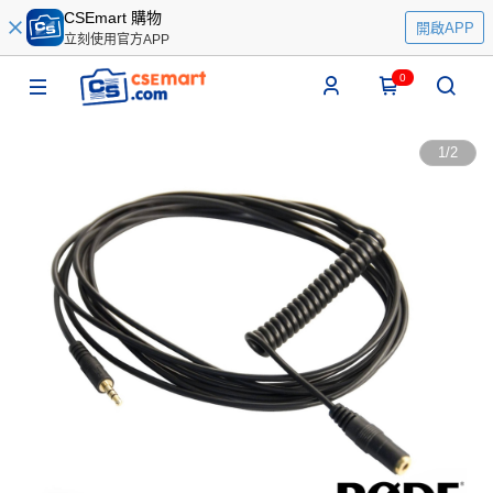
CSEmart 購物
開啟APP
立刻使用官方APP
0
1
/
2