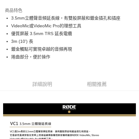
3 期 0 利率 每期
NT$426
21家銀行
商品特色
6 期 0 利率 每期
NT$213
21家銀行
合作金庫商業銀行
第一商業銀行
3.5mm立體聲音頻延長線，有雙股屏蔽和鍍金插孔和插座
華南商業銀行
彰化商業銀行
12 期 0 利率 每期
NT$106
21家銀行
合作金庫商業銀行
第一商業銀行
VideoMic或VideoMic Pro的理想工具
上海商業儲蓄銀行
台北富邦商業銀行
華南商業銀行
彰化商業銀行
合作金庫商業銀行
第一商業銀行
超商取貨付款
國泰世華商業銀行
兆豐國際商業銀行
優質屏蔽 3.5mm TRS 延長電纜
上海商業儲蓄銀行
台北富邦商業銀行
華南商業銀行
彰化商業銀行
臺灣中小企業銀行
台中商業銀行
3m (10') 長
國泰世華商業銀行
兆豐國際商業銀行
LINE Pay
上海商業儲蓄銀行
台北富邦商業銀行
匯豐（台灣）商業銀行
華泰商業銀行
臺灣中小企業銀行
台中商業銀行
鍍金觸點可實現卓越的音頻再現
國泰世華商業銀行
兆豐國際商業銀行
聯邦商業銀行
遠東國際商業銀行
匯豐（台灣）商業銀行
華泰商業銀行
Apple Pay
捲曲部分，便於操作
臺灣中小企業銀行
台中商業銀行
元大商業銀行
永豐商業銀行
聯邦商業銀行
遠東國際商業銀行
匯豐（台灣）商業銀行
華泰商業銀行
玉山商業銀行
星展（台灣）商業銀行
街口支付
元大商業銀行
永豐商業銀行
聯邦商業銀行
遠東國際商業銀行
台新國際商業銀行
中國信託商業銀行
玉山商業銀行
星展（台灣）商業銀行
元大商業銀行
永豐商業銀行
台灣樂天信用卡公司
悠遊付
台新國際商業銀行
中國信託商業銀行
玉山商業銀行
星展（台灣）商業銀行
詳細說明
相關推薦
台灣樂天信用卡公司
台新國際商業銀行
中國信託商業銀行
Google Pay
台灣樂天信用卡公司
全支付
全盈+PAY
AFTEE先享後付
相關說明