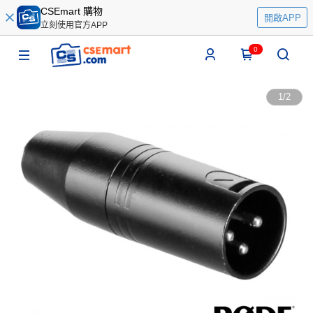
CSEmart 購物
開啟APP
立刻使用官方APP
0
1
/
2