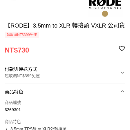
【RODE】3.5mm to XLR 轉接頭 VXLR 公司貨
超取滿NT$399免運
NT$730
付款與運送方式
超取滿NT$399免運
付款方式
商品特色
信用卡一次付款
商品編號
信用卡分期付款
6269301
3 期 0 利率 每期
NT$243
21家銀行
商品特色
6 期 0 利率 每期
NT$121
21家銀行
合作金庫商業銀行
第一商業銀行
3.5mm TRS母 to XLR公轉接頭