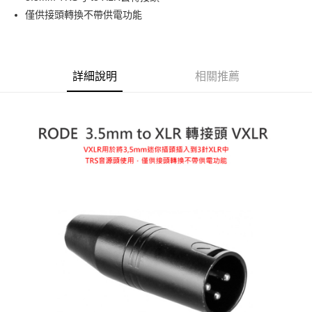
華南商業銀行
彰化商業銀行
12 期 0 利率 每期
NT$60
21家銀行
合作金庫商業銀行
第一商業銀行
僅供接頭轉換不帶供電功能
上海商業儲蓄銀行
台北富邦商業銀行
華南商業銀行
彰化商業銀行
合作金庫商業銀行
第一商業銀行
超商取貨付款
國泰世華商業銀行
兆豐國際商業銀行
上海商業儲蓄銀行
台北富邦商業銀行
華南商業銀行
彰化商業銀行
臺灣中小企業銀行
台中商業銀行
國泰世華商業銀行
兆豐國際商業銀行
LINE Pay
上海商業儲蓄銀行
台北富邦商業銀行
匯豐（台灣）商業銀行
華泰商業銀行
臺灣中小企業銀行
台中商業銀行
國泰世華商業銀行
兆豐國際商業銀行
聯邦商業銀行
遠東國際商業銀行
詳細說明
相關推薦
匯豐（台灣）商業銀行
華泰商業銀行
Apple Pay
臺灣中小企業銀行
台中商業銀行
元大商業銀行
永豐商業銀行
聯邦商業銀行
遠東國際商業銀行
匯豐（台灣）商業銀行
華泰商業銀行
玉山商業銀行
星展（台灣）商業銀行
街口支付
元大商業銀行
永豐商業銀行
聯邦商業銀行
遠東國際商業銀行
台新國際商業銀行
中國信託商業銀行
玉山商業銀行
星展（台灣）商業銀行
元大商業銀行
永豐商業銀行
台灣樂天信用卡公司
悠遊付
台新國際商業銀行
中國信託商業銀行
玉山商業銀行
星展（台灣）商業銀行
台灣樂天信用卡公司
台新國際商業銀行
中國信託商業銀行
Google Pay
台灣樂天信用卡公司
全支付
全盈+PAY
AFTEE先享後付
相關說明
【關於「AFTEE先享後付」】
ATM付款
AFTEE先享後付是「在收到商品之後才付款」的支付方式。 讓您購物簡單
便利好安心！
１．簡單：不需註冊會員、不需綁卡、不需儲值。