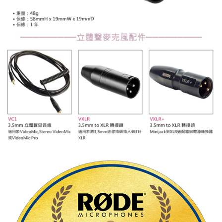
運送方式
２．便利：只要手機號碼，簡訊認證，即可結帳。
３．安心：先確認商品／服務後，再付款。
全家取貨付款
每筆NT$60，滿NT$399(含以上)免運費
【「AFTEE先享後付」結帳流程】
１．於結帳方式選擇「AFTEE先享後付」後，將跳轉至「AFTEE先享後付」
萊爾富取貨付款
結帳頁面，進行簡訊認證並確認金額後，即可完成結帳。
２．訂單成立數日內，您將收到繳費通知簡訊。
每筆NT$60，滿NT$399(含以上)免運費
３．收到繳費通知簡訊後14天內，點擊此簡訊中的連結，可透過四大超商／
ATM／網路銀行／等多元方式進行付款，方視為交易完成。
7-11取貨付款
※ 請注意：結帳手續完成當下不需立刻繳費，但若您需要取消訂單，請聯絡
每筆NT$60，滿NT$399(含以上)免運費
購買商品的店家。未經商家同意取消之訂單仍視為有效，需透過AFTEE先享
後付繳納相關費用。
宅配
※ 交易是否成功請以「AFTEE先享後付 」之結帳頁面顯示為準，若有關於
是否繳費成功／繳費後需取消欲退款等相關疑問，請聯繫「AFTEE先享後付
每筆NT$75，滿NT$399(含以上)免運費
客戶支援中心」
https://netprotections.freshdesk.com/support/home
付款後門市自取
【注意事項】
１．透過由恩沛科技股份有限公司提供之「AFTEE先享後付」服務完成之交
免運費
易，需依本服務之必要範圍內提供個人資料，並將交易相關給付款項請求債
權轉讓予恩沛科技股份有限公司。
２．關於個人資料處理事宜，請瀏覽以下網址：
https://aftee.tw/terms/#terms3
３．未成年的使用者請事先徵得法定代理人或監護人之同意方可使用
「AFTEE先享後付」，若未經同意申辦者引起之損失，本公司不負相關責
任。