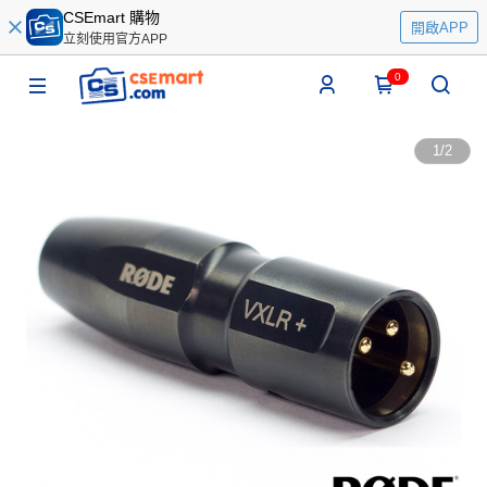
CSEmart 購物
開啟APP
立刻使用官方APP
0
1
/
2