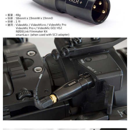
便利好安心！
１．簡單：不需註冊會員、不需綁卡、不需儲值。
運送方式
２．便利：只要手機號碼，簡訊認證，即可結帳。
３．安心：先確認商品／服務後，再付款。
全家取貨付款
每筆NT$60，滿NT$399(含以上)免運費
【「AFTEE先享後付」結帳流程】
１．於結帳方式選擇「AFTEE先享後付」後，將跳轉至「AFTEE先享後付」
萊爾富取貨付款
結帳頁面，進行簡訊認證並確認金額後，即可完成結帳。
２．訂單成立數日內，您將收到繳費通知簡訊。
每筆NT$60，滿NT$399(含以上)免運費
３．收到繳費通知簡訊後14天內，點擊此簡訊中的連結，可透過四大超商／
ATM／網路銀行／等多元方式進行付款，方視為交易完成。
7-11取貨付款
※ 請注意：結帳手續完成當下不需立刻繳費，但若您需要取消訂單，請聯絡
每筆NT$60，滿NT$399(含以上)免運費
購買商品的店家。未經商家同意取消之訂單仍視為有效，需透過AFTEE先享
後付繳納相關費用。
宅配
※ 交易是否成功請以「AFTEE先享後付 」之結帳頁面顯示為準，若有關於
是否繳費成功／繳費後需取消欲退款等相關疑問，請聯繫「AFTEE先享後付
每筆NT$75，滿NT$399(含以上)免運費
客戶支援中心」
https://netprotections.freshdesk.com/support/home
付款後門市自取
【注意事項】
１．透過由恩沛科技股份有限公司提供之「AFTEE先享後付」服務完成之交
免運費
易，需依本服務之必要範圍內提供個人資料，並將交易相關給付款項請求債
權轉讓予恩沛科技股份有限公司。
２．關於個人資料處理事宜，請瀏覽以下網址：
https://aftee.tw/terms/#terms3
３．未成年的使用者請事先徵得法定代理人或監護人之同意方可使用