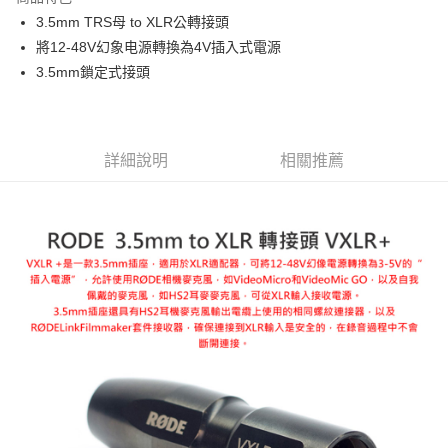
6 期 0 利率 每期
NT$261
21家銀行
合作金庫商業銀行
第一商業銀行
3.5mm TRS母 to XLR公轉接頭
華南商業銀行
彰化商業銀行
12 期 0 利率 每期
NT$130
21家銀行
合作金庫商業銀行
第一商業銀行
將12-48V幻象电源轉換為4V插入式電源
上海商業儲蓄銀行
台北富邦商業銀行
華南商業銀行
彰化商業銀行
合作金庫商業銀行
第一商業銀行
超商取貨付款
國泰世華商業銀行
兆豐國際商業銀行
3.5mm鎖定式接頭
上海商業儲蓄銀行
台北富邦商業銀行
華南商業銀行
彰化商業銀行
臺灣中小企業銀行
台中商業銀行
國泰世華商業銀行
兆豐國際商業銀行
LINE Pay
上海商業儲蓄銀行
台北富邦商業銀行
匯豐（台灣）商業銀行
華泰商業銀行
臺灣中小企業銀行
台中商業銀行
國泰世華商業銀行
兆豐國際商業銀行
聯邦商業銀行
遠東國際商業銀行
匯豐（台灣）商業銀行
華泰商業銀行
Apple Pay
臺灣中小企業銀行
台中商業銀行
元大商業銀行
永豐商業銀行
詳細說明
相關推薦
聯邦商業銀行
遠東國際商業銀行
匯豐（台灣）商業銀行
華泰商業銀行
玉山商業銀行
星展（台灣）商業銀行
街口支付
元大商業銀行
永豐商業銀行
聯邦商業銀行
遠東國際商業銀行
台新國際商業銀行
中國信託商業銀行
玉山商業銀行
星展（台灣）商業銀行
元大商業銀行
永豐商業銀行
台灣樂天信用卡公司
悠遊付
台新國際商業銀行
中國信託商業銀行
玉山商業銀行
星展（台灣）商業銀行
台灣樂天信用卡公司
台新國際商業銀行
中國信託商業銀行
Google Pay
台灣樂天信用卡公司
全支付
全盈+PAY
AFTEE先享後付
相關說明
【關於「AFTEE先享後付」】
ATM付款
AFTEE先享後付是「在收到商品之後才付款」的支付方式。 讓您購物簡單