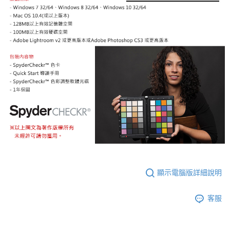
顯示電腦版詳細說明
客服