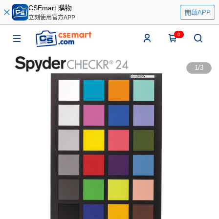
CSEmart 購物
開啟APP
立刻使用官方APP
0
1
/
3