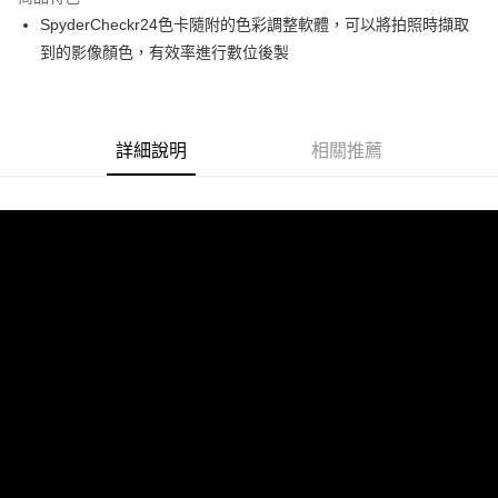
6 期 0 利率 每期
NT$316
21家銀行
合作金庫商業銀行
第一商業銀行
SpyderCheckr24色卡隨附的色彩調整軟體，可以將拍照時擷取
華南商業銀行
彰化商業銀行
12 期 0 利率 每期
NT$158
21家銀行
合作金庫商業銀行
第一商業銀行
到的影像顏色，有效率進行數位後製
上海商業儲蓄銀行
台北富邦商業銀行
華南商業銀行
彰化商業銀行
合作金庫商業銀行
第一商業銀行
超商取貨付款
國泰世華商業銀行
兆豐國際商業銀行
上海商業儲蓄銀行
台北富邦商業銀行
華南商業銀行
彰化商業銀行
臺灣中小企業銀行
台中商業銀行
國泰世華商業銀行
兆豐國際商業銀行
LINE Pay
上海商業儲蓄銀行
台北富邦商業銀行
匯豐（台灣）商業銀行
華泰商業銀行
臺灣中小企業銀行
台中商業銀行
國泰世華商業銀行
兆豐國際商業銀行
聯邦商業銀行
遠東國際商業銀行
詳細說明
相關推薦
匯豐（台灣）商業銀行
華泰商業銀行
Apple Pay
臺灣中小企業銀行
台中商業銀行
元大商業銀行
永豐商業銀行
聯邦商業銀行
遠東國際商業銀行
匯豐（台灣）商業銀行
華泰商業銀行
玉山商業銀行
星展（台灣）商業銀行
街口支付
元大商業銀行
永豐商業銀行
聯邦商業銀行
遠東國際商業銀行
台新國際商業銀行
中國信託商業銀行
玉山商業銀行
星展（台灣）商業銀行
元大商業銀行
永豐商業銀行
台灣樂天信用卡公司
悠遊付
台新國際商業銀行
中國信託商業銀行
玉山商業銀行
星展（台灣）商業銀行
台灣樂天信用卡公司
台新國際商業銀行
中國信託商業銀行
Google Pay
台灣樂天信用卡公司
全支付
全盈+PAY
AFTEE先享後付
相關說明
【關於「AFTEE先享後付」】
ATM付款
AFTEE先享後付是「在收到商品之後才付款」的支付方式。 讓您購物簡單