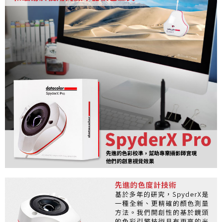
運送方式
２．便利：只要手機號碼，簡訊認證，即可結帳。
３．安心：先確認商品／服務後，再付款。
宅配
每筆NT$75，滿NT$399(含以上)免運費
【「AFTEE先享後付」結帳流程】
１．於結帳方式選擇「AFTEE先享後付」後，將跳轉至「AFTEE先享後付」
付款後門市自取
結帳頁面，進行簡訊認證並確認金額後，即可完成結帳。
２．訂單成立數日內，您將收到繳費通知簡訊。
免運費
３．收到繳費通知簡訊後14天內，點擊此簡訊中的連結，可透過四大超商／
ATM／網路銀行／等多元方式進行付款，方視為交易完成。
※ 請注意：結帳手續完成當下不需立刻繳費，但若您需要取消訂單，請聯絡
購買商品的店家。未經商家同意取消之訂單仍視為有效，需透過AFTEE先享
後付繳納相關費用。
※ 交易是否成功請以「AFTEE先享後付 」之結帳頁面顯示為準，若有關於
是否繳費成功／繳費後需取消欲退款等相關疑問，請聯繫「AFTEE先享後付
客戶支援中心」
https://netprotections.freshdesk.com/support/home
【注意事項】
１．透過由恩沛科技股份有限公司提供之「AFTEE先享後付」服務完成之交
易，需依本服務之必要範圍內提供個人資料，並將交易相關給付款項請求債
權轉讓予恩沛科技股份有限公司。
２．關於個人資料處理事宜，請瀏覽以下網址：
https://aftee.tw/terms/#terms3
３．未成年的使用者請事先徵得法定代理人或監護人之同意方可使用
「AFTEE先享後付」，若未經同意申辦者引起之損失，本公司不負相關責
任。