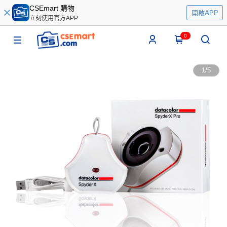
CSEmart 購物
開啟APP
立刻使用官方APP
0
1
/
5