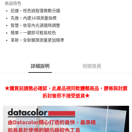
商品特色
6 期 0 利率 每期
NT$783
21家銀行
合作金庫商業銀行
第一商業銀行
迅速，校色過程僅需數分鐘
華南商業銀行
彰化商業銀行
12 期 0 利率 每期
NT$391
21家銀行
合作金庫商業銀行
第一商業銀行
先進，內建16項測量指標
上海商業儲蓄銀行
台北富邦商業銀行
華南商業銀行
彰化商業銀行
合作金庫商業銀行
第一商業銀行
LINE Pay
國泰世華商業銀行
兆豐國際商業銀行
智慧，依室內光源隨時調整
上海商業儲蓄銀行
台北富邦商業銀行
華南商業銀行
彰化商業銀行
臺灣中小企業銀行
台中商業銀行
簡單，一鍵即可輕易校色
國泰世華商業銀行
兆豐國際商業銀行
Apple Pay
上海商業儲蓄銀行
台北富邦商業銀行
匯豐（台灣）商業銀行
華泰商業銀行
臺灣中小企業銀行
台中商業銀行
革新，全新鏡頭測量更加精準
國泰世華商業銀行
兆豐國際商業銀行
聯邦商業銀行
遠東國際商業銀行
匯豐（台灣）商業銀行
華泰商業銀行
街口支付
臺灣中小企業銀行
台中商業銀行
元大商業銀行
永豐商業銀行
聯邦商業銀行
遠東國際商業銀行
匯豐（台灣）商業銀行
華泰商業銀行
玉山商業銀行
星展（台灣）商業銀行
悠遊付
元大商業銀行
永豐商業銀行
聯邦商業銀行
遠東國際商業銀行
台新國際商業銀行
中國信託商業銀行
玉山商業銀行
星展（台灣）商業銀行
詳細說明
相關推薦
元大商業銀行
永豐商業銀行
台灣樂天信用卡公司
Google Pay
台新國際商業銀行
中國信託商業銀行
玉山商業銀行
星展（台灣）商業銀行
台灣樂天信用卡公司
台新國際商業銀行
中國信託商業銀行
全支付
台灣樂天信用卡公司
★
購買前請務必確認，此產品視同軟體類商品，膠條與封膜
全盈+PAY
★
拆封後恕不接受退貨
AFTEE先享後付
相關說明
【關於「AFTEE先享後付」】
ATM付款
AFTEE先享後付是「在收到商品之後才付款」的支付方式。 讓您購物簡單
便利好安心！
１．簡單：不需註冊會員、不需綁卡、不需儲值。