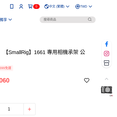
0
中文 (繁體)
TWD
獨享
【SmallRig】1661 專用相機承架 公
399免運
060